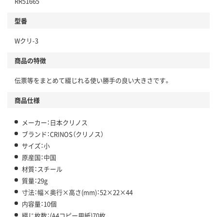
RR51665
型番
Wクリ-3
商品の特徴
伝票等をまとめて綴じれる使い勝手の良い大きさです。
商品仕様
メーカー：日本クリノス
ブランド：CRINOS（クリノス）
サイズ：小
原産国：中国
材質：スチール
質量：29g
寸法：幅×奥行×高さ(mm)：52×22×44
内容量：10個
綴じ枚数：(A4コピー用紙)70枚