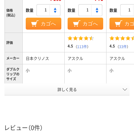
数量
数量
数量
価格
(税込)
カゴへ
カゴへ
カ
評価
4.5
4.5
（
113件
）
（
33件
）
日本クリノス
アスクル
アスクル
メーカー
ダブルク
小
小
小
リップの
サイズ
詳しく見る
小
小
小
サイズ
ブラック系
ブラック系
ブラック系
カラーグ
ループ
70枚
50枚
50枚
とじ枚数
レビュー（0件）