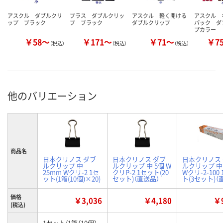
アスクル ダブルクリ
プラス ダブルクリッ
アスクル 軽く開ける
アスクル 
ップ ブラック
プ ブラック
ダブルクリップ
パック ダ
プカラー
￥58～
￥171～
￥71～
￥7
（税込）
（税込）
（税込）
他のバリエーション
商品名
日本クリノス ダブ
日本クリノス ダブ
日本クリノス
ルクリップ 中
ルクリップ 中 5個 W
ルクリップ 中 
25mm Wクリ-2 1セ
クリP-2 1セット(20
Wクリ-2-100
ット(1箱(10個)×20)
セット)（直送品）
ト(3セット)（
価格
￥3,036
￥4,180
￥9
(税込)
1セット(1箱（10個）