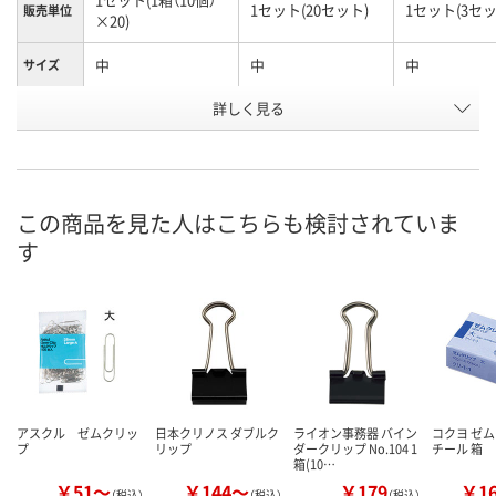
1セット(20セット)
1セット(3セッ
販売単位
×20)
中
中
中
サイズ
お申込番
詳しく見る
EW96029
EW96046
EW96030
号
入荷待ち
直送品
直送品
在庫
この商品を見た人はこちらも検討されていま
8月20日（木）予定
8月25日（火）まで
8月25日（火）
お届け日
す
数量
数量
数量
カゴへ
カゴへ
カ
アスクル ゼムクリッ
日本クリノス ダブルク
ライオン事務器 バイン
コクヨ ゼム
プ
リップ
ダークリップ No.104 1
チール 箱
箱(10…
￥51～
￥144～
￥179
￥1
（税込）
（税込）
（税込）