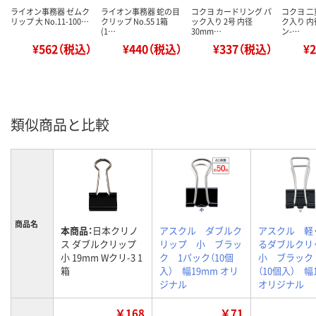
ライオン事務器 ゼムク
ライオン事務器 蛇の目
コクヨ カードリング パ
コクヨ 二
リップ 大 No.11-100…
クリップ No.55 1箱
ック入り 2号 内径
ク入り 内
(1…
30mm…
ン-…
¥562（税込）
¥440（税込）
¥337（税込）
¥
類似商品と比較
商品名
本商品：
日本クリノ
アスクル ダブルク
アスクル 軽
ス ダブルクリップ
リップ 小 ブラッ
るダブルク
小 19mm Wクリ-3 1
ク 1パック（10個
小 ブラック
箱
入） 幅19mm オリ
（10個入） 幅
ジナル
オリジナル
￥168
￥71