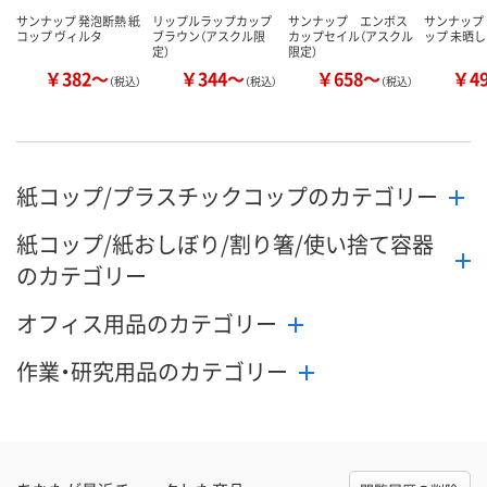
サンナップ 発泡断熱 紙
リップルラップカップ
サンナップ エンボス
サンナップ
コップ ヴィルタ
ブラウン（アスクル限
カップセイル（アスクル
ップ 未晒し
定）
限定）
￥382～
￥344～
￥658～
￥4
（税込）
（税込）
（税込）
紙コップ/プラスチックコップのカテゴリー
紙コップ/紙おしぼり/割り箸/使い捨て容器
のカテゴリー
オフィス用品のカテゴリー
作業・研究用品のカテゴリー