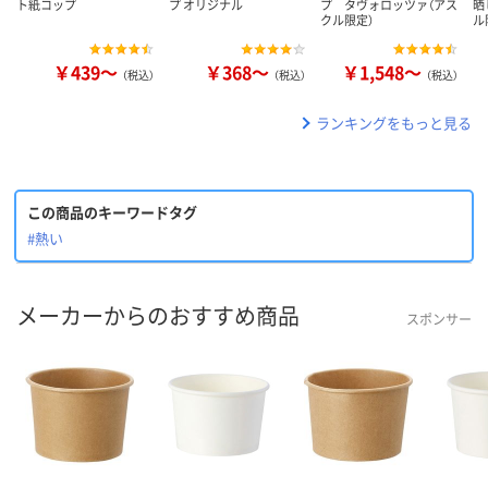
ト紙コップ
プ オリジナル
プ タヴォロッツァ（アス
晒
クル限定）
ル
￥439～
￥368～
￥1,548～
（税込）
（税込）
（税込）
ランキングをもっと見る
この商品のキーワードタグ
#熱い
メーカーからのおすすめ商品
スポンサー