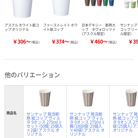
アスクル ホワイト紙コ
ファーストレイト ホワ
日本デキシー 断熱カ
サンナップ
ップ オリジナル
イト紙コップ
ップ タヴォロッツァ
コップ リー
（アスクル限定）
ル限定）
￥306～
￥374～
￥460～
￥3
（税込）
（税込）
（税込）
他のバリエーション
商品名
サンナップ 発泡断
サンナップ 発泡断
サンナップ 
熱 紙コップ ヴィル
熱 紙コップ ヴィル
熱 紙コップ 
タ 9オンス 275ml 1
タ 9オンス 275ml 1
タ 9オンス 275
セット（50個：25個入
箱（1000個：25個入
袋（25個入）
×2袋）アスクル オ
×40袋）アスクル オ
オリジナル
リジナル
リジナル