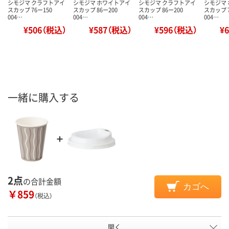
シモジマ クラフトアイ
シモジマ ホワイトアイ
シモジマ クラフトアイ
シモジマ
スカップ 76ー150
スカップ 86ー200
スカップ 86ー200
スカップ 7
004…
004…
004…
004…
¥506（税込）
¥587（税込）
¥596（税込）
¥
一緒に購入する
2点
の合計金額
カゴへ
￥859
（税込）
開く