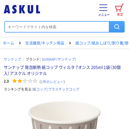
カゴ
メニュー
ホーム
生活雑貨/キッチン用品
紙コップ/紙おしぼり/割り箸/
サンナップ
ブランド：
SUNNAP（サンナップ）
サンナップ 発泡断熱 紙コップ ヴィルタ 7オンス 205ml 1袋（30個
入）アスクル オリジナル
2.0
（
1
件のレビュー
）
ランキングを見る：
紙コップ/プラスチックコップ