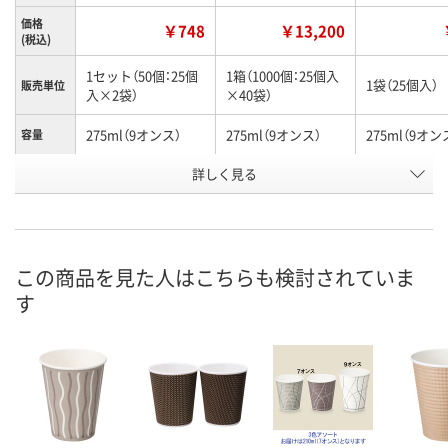
価格
￥748
￥13,200
(税込)
1セット（50個：25個
1箱（1000個：25個入
1袋（25個入）
販売単位
入×2袋）
×40袋）
275ml（9オンス）
275ml（9オンス）
275ml（9オン
容量
お申込番
詳しく見る
RU66328
RU66332
RU66313
号
あり
あり
あり
在庫
8月7日（金）
8月7日（金）
8月7日（金）
お届け日
この商品を見た人はこちらも検討されていま
す
数量
数量
数量
カゴへ
カゴへ
カ