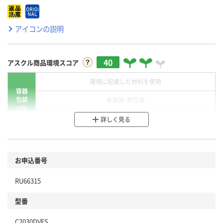
アイコンの説明
40
アスクル商品環境スコア
環境に配慮した材料を使用
容器
包装
省資源・無包装
分別・リサイクルしやすい設計
詳しく見る
環境に配慮した材料を使用
商品
お申込番号
本体
省資源・省エネ・節水
RU66315
分別・リサイクルしやすい設計
型番
独自の回収スキームがある
C2030DVFS
仕組