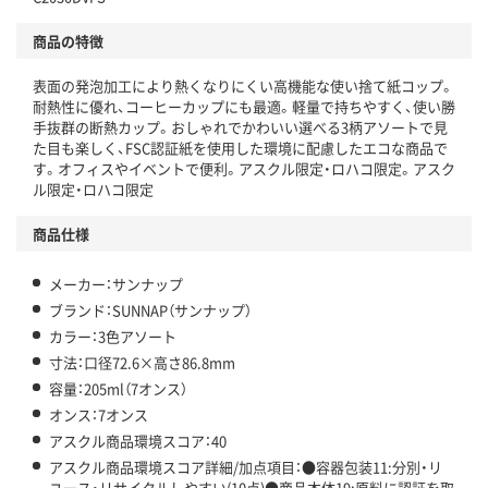
アスクルで資源循環している
商品の特徴
温室効果ガスなどの削減
表面の発泡加工により熱くなりにくい高機能な使い捨て紙コップ。
この商品の環境配慮ポイントです。下記商品詳細「
耐熱性に優れ、コーヒーカップにも最適。軽量で持ちやすく、使い勝
アスクル商品環境スコア詳細／加点項目
」で確認できます。
手抜群の断熱カップ。おしゃれでかわいい選べる3柄アソートで見
た目も楽しく、FSC認証紙を使用した環境に配慮したエコな商品で
す。オフィスやイベントで便利。アスクル限定・ロハコ限定。アスク
ル限定・ロハコ限定
商品仕様
メーカー：サンナップ
ブランド：SUNNAP（サンナップ）
カラー：3色アソート
寸法：口径72.6×高さ86.8mm
容量：205ml（7オンス）
オンス：7オンス
アスクル商品環境スコア：40
アスクル商品環境スコア詳細/加点項目：●容器包装11:分別・リ
ユース・リサイクルしやすい(10点)●商品本体19:原料に認証を取