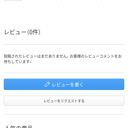
特大
特大
特大
サイズ
カラーグ
ブラック系
ブラック系
ブラック系
ループ
レビュー（0件）
160枚
160枚
160枚
とじ枚数
スチール
スチール
材質
投稿されたレビューはまだありません。お客様のレビューコメントをお
待ちしています。
レビューを書く
レビューをリクエストする