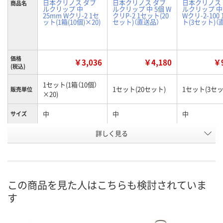
日本クリノス ダブ
日本クリノス ダブ
日本クリノス
商品名
ルクリップ 中
ルクリップ 中 5個 W
ルクリップ 中 
25mm Wクリ-2 1セ
クリP-2 1セット(20
Wクリ-2-100
ット(1箱(10個)×20)
セット)（直送品）
ト(3セット)（
価格
￥3,036
￥4,180
￥9
(税込)
1セット(1箱（10個）
1セット(20セット)
1セット(3セッ
販売単位
×20)
中
中
中
サイズ
お申込番
詳しく見る
EW96029
EW96046
EW96030
号
入荷待ち
直送品
直送品
在庫
この商品を見た人はこちらも検討されていま
8月20日（木）予定
8月25日（火）まで
8月25日（火）
お届け日
す
数量
数量
数量