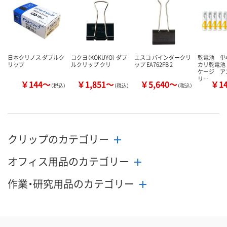
カゴへ
カゴへ
カ
日本クリノス ダブルク
コクヨ（KOKUYO） ダブ
エスコ バインダークリ
乾電池 単
リップ
ルクリップ クリ
ップ EA762FB 2
カリ乾電池
ケージ ア
リ…
￥144～
￥1,851～
￥5,640～
￥1
（税込）
（税込）
（税込）
クリップのカテゴリー
オフィス用品のカテゴリー
作業・研究用品のカテゴリー