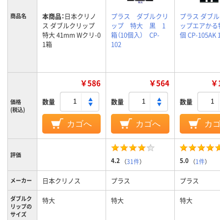
本商品：
日本クリノ
プラス ダブルクリ
プラス ダブ
商品名
ス ダブルクリップ
ップ 特大 黒 1
ップエアかる
特大 41mm Wクリ-0
箱（10個入） CP-
個 CP-105AK
1箱
102
￥586
￥564
￥1
数量
数量
数量
価格
(税込)
カゴへ
カゴへ
カ
評価
4.2
5.0
（
31件
）
（
1件
）
日本クリノス
プラス
プラス
メーカー
ダブルク
特大
特大
特大
リップの
サイズ