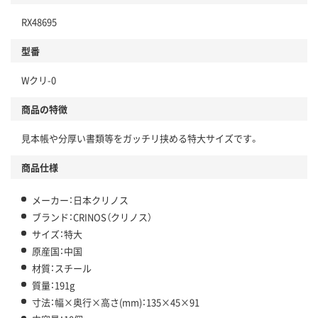
RX48695
型番
Wクリ-0
商品の特徴
見本帳や分厚い書類等をガッチリ挟める特大サイズです。
商品仕様
メーカー：日本クリノス
ブランド：CRINOS（クリノス）
サイズ：特大
原産国：中国
材質：スチール
質量：191g
寸法：幅×奥行×高さ(mm)：135×45×91