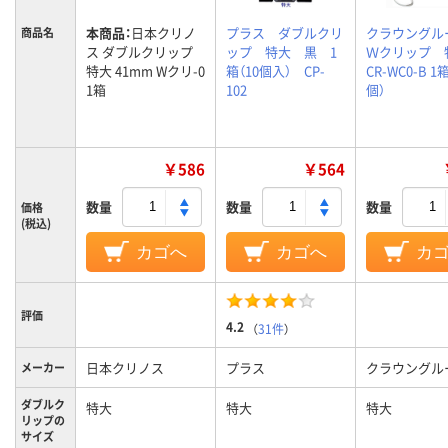
本商品：
日本クリノ
プラス ダブルクリ
クラウングル
商品名
ス ダブルクリップ
ップ 特大 黒 1
Ｗクリップ 
特大 41mm Wクリ-0
箱（10個入） CP-
CR-WC0-B 1箱
1箱
102
個）
￥586
￥564
数量
数量
数量
価格
(税込)
カゴへ
カゴへ
カ
評価
4.2
（
31件
）
日本クリノス
プラス
クラウングル
メーカー
ダブルク
特大
特大
特大
リップの
サイズ