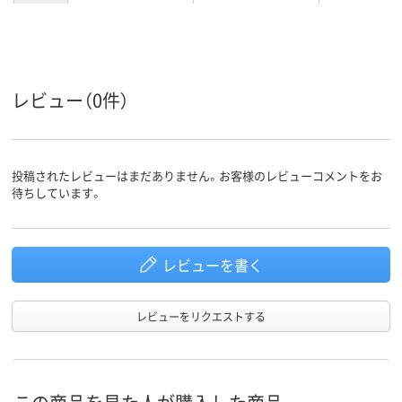
特大
特大
特大
サイズ
カラーグ
ブラック系
ブラック系
ブラック系
ループ
レビュー（0件）
160枚
160枚
120枚
とじ枚数
スチール
スチール
材質
投稿されたレビューはまだありません。お客様のレビューコメントをお
待ちしています。
レビューを書く
レビューをリクエストする