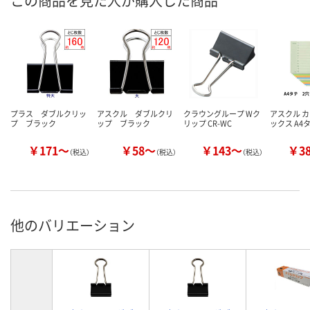
この商品を見た人が購入した商品
プラス ダブルクリッ
アスクル ダブルクリ
クラウングループ Wク
アスクル 
プ ブラック
ップ ブラック
リップ CR-WC
ックス A4タ
￥171～
￥58～
￥143～
￥3
（税込）
（税込）
（税込）
他のバリエーション