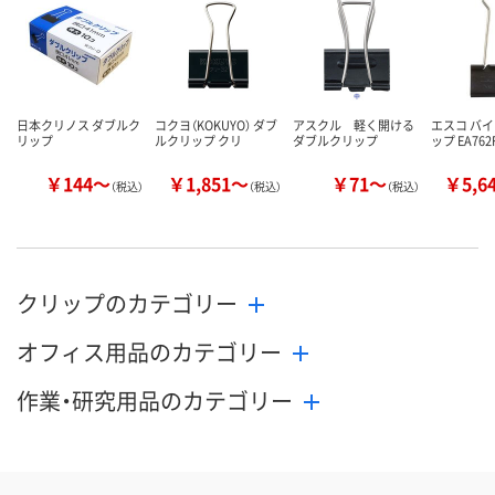
カゴへ
カゴへ
カ
日本クリノス ダブルク
コクヨ（KOKUYO） ダブ
アスクル 軽く開ける
エスコ バ
リップ
ルクリップ クリ
ダブルクリップ
ップ EA762F
￥144～
￥1,851～
￥71～
￥5,6
（税込）
（税込）
（税込）
クリップのカテゴリー
オフィス用品のカテゴリー
作業・研究用品のカテゴリー