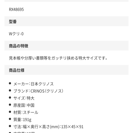
RX48695
型番
Wクリ-0
商品の特徴
見本帳や分厚い書類等をガッチリ挟める特大サイズです。
商品仕様
メーカー：日本クリノス
ブランド：CRINOS（クリノス）
サイズ：特大
原産国：中国
材質：スチール
質量：191g
寸法：幅×奥行×高さ(mm)：135×45×91