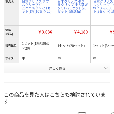
日本クリノス ダブ
日本クリノス ダブ
日本クリノス
商品名
ルクリップ 中
ルクリップ 中 5個 W
ルクリップ 中 
25mm Wクリ-2 1セ
クリP-2 1セット(20
Wクリ-2-100
ット(1箱(10個)×20)
セット)（直送品）
ト(3セット)（
価格
￥3,036
￥4,180
￥9
(税込)
1セット(1箱（10個）
1セット(20セット)
1セット(3セッ
販売単位
×20)
中
中
中
サイズ
お申込番
詳しく見る
EW96029
EW96046
EW96030
号
入荷待ち
直送品
直送品
在庫
8月20日（木）予定
8月25日（火）まで
8月25日（火）
お届け日
この商品を見た人はこちらも検討されていま
す
数量
数量
数量