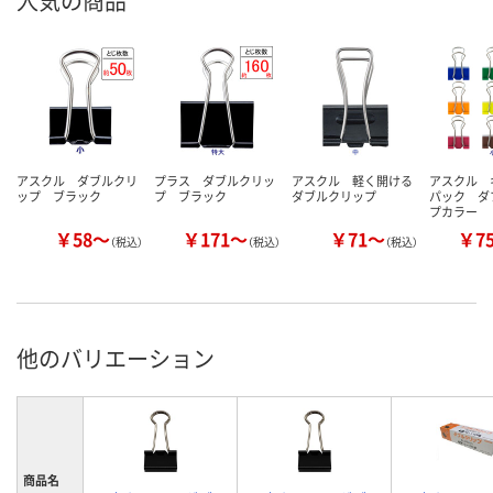
人気の商品
アスクル ダブルクリ
プラス ダブルクリッ
アスクル 軽く開ける
アスクル 
ップ ブラック
プ ブラック
ダブルクリップ
パック ダ
プカラー
￥58～
￥171～
￥71～
￥7
（税込）
（税込）
（税込）
他のバリエーション
商品名