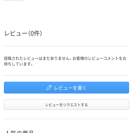
特大
特大
特大
サイズ
カラーグ
ブラック系
ブラック系
ブラック系
ループ
レビュー（0件）
160枚
160枚
160枚
とじ枚数
スチール
スチール
材質
投稿されたレビューはまだありません。お客様のレビューコメントをお
待ちしています。
レビューを書く
レビューをリクエストする