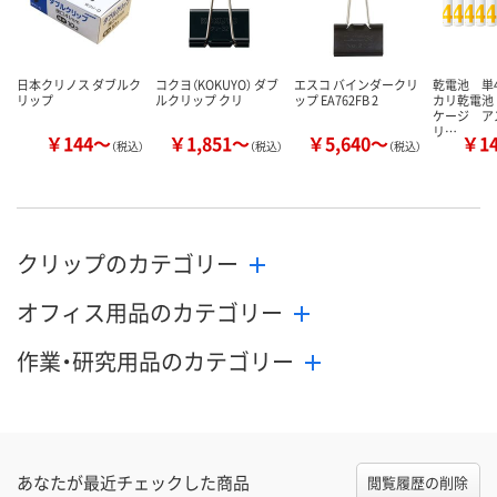
カゴへ
カゴへ
カ
日本クリノス ダブルク
コクヨ（KOKUYO） ダブ
エスコ バインダークリ
乾電池 単
リップ
ルクリップ クリ
ップ EA762FB 2
カリ乾電池
ケージ ア
リ…
￥144～
￥1,851～
￥5,640～
￥1
（税込）
（税込）
（税込）
クリップのカテゴリー
オフィス用品のカテゴリー
作業・研究用品のカテゴリー
あなたが最近チェックした商品
閲覧履歴の削除