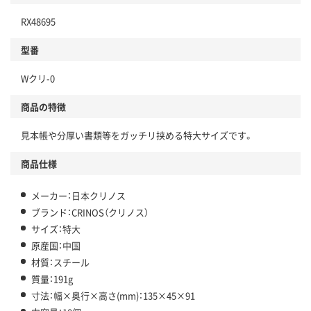
RX48695
型番
Wクリ-0
商品の特徴
見本帳や分厚い書類等をガッチリ挟める特大サイズです。
商品仕様
メーカー：日本クリノス
ブランド：CRINOS（クリノス）
サイズ：特大
原産国：中国
材質：スチール
質量：191g
寸法：幅×奥行×高さ(mm)：135×45×91