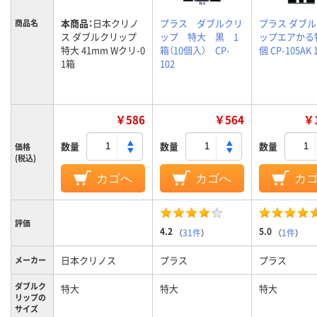
本商品：
日本クリノ
プラス ダブルクリ
プラス ダブ
商品名
ス ダブルクリップ
ップ 特大 黒 1
ップエアかる
特大 41mm Wクリ-0
箱（10個入） CP-
個 CP-105AK
1箱
102
￥586
￥564
￥1
数量
数量
数量
価格
(税込)
カゴへ
カゴへ
カ
評価
4.2
5.0
（
31件
）
（
1件
）
日本クリノス
プラス
プラス
メーカー
ダブルク
特大
特大
特大
リップの
サイズ