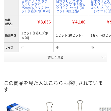
日本クリノス ダブ
日本クリノス ダブ
日本クリノス
ルクリップ 中
ルクリップ 中 5個 W
ルクリップ 中 
25mm Wクリ-2 1セ
クリP-2 1セット(20
Wクリ-2-100
ット(1箱(10個)×20)
セット)（直送品）
ト(3セット)（
価格
￥3,036
￥4,180
￥9
(税込)
1セット(1箱（10個）
1セット(20セット)
1セット(3セッ
販売単位
×20)
中
中
中
サイズ
お申込番
詳しく見る
EW96029
EW96046
EW96030
号
入荷待ち
直送品
直送品
在庫
この商品を見た人はこちらも検討されていま
8月20日（木）予定
8月24日（月）まで
8月24日（月）
お届け日
す
数量
数量
数量