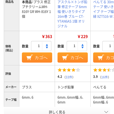
本商品：
プラス 修正
アスクル×トンボ鉛
ぺんてる 30
商品名
プチクリームWH-
筆 修正テープ 6mm
テープ 使い
816Y GR WH-816Y 1
幅 使いきりタイプ
イプ テープ幅
個
16m巻 ブルー CT-
緑 XZT516-W
YTAN6AS 1個 オリ
ジナル
￥363
￥229
数量
数量
数量
価格
(税込)
カゴへ
カゴへ
カ
評価
4.2
3.9
（
33件
）
（
16件
）
プラス
トンボ鉛筆
ぺんてる
メーカー
6mm、6
6mm、6mm幅、6、
6mm幅、6mm
テープ幅
6mm
6mm幅、6
アスクル
詳しく見る