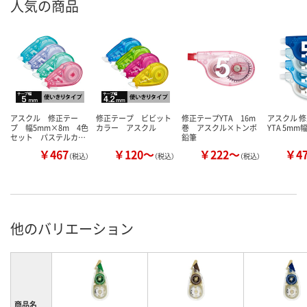
人気の商品
アスクル 修正テー
修正テープ ビビット
修正テープYTA 16m
アスクル 
プ 幅5mm×8m 4色
カラー アスクル
巻 アスクル×トンボ
YTA 5mm
セット パステルカ…
鉛筆
￥467
￥120～
￥222～
￥4
（税込）
（税込）
（税込）
他のバリエーション
商品名