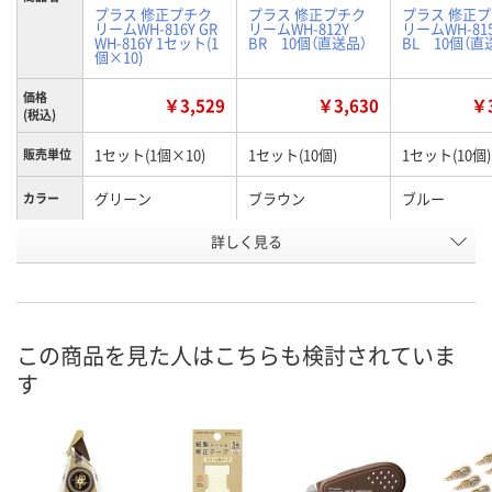
プラス 修正プチク
プラス 修正プチク
プラス 修正
リームWH-816Y GR
リームWH-812Y
リームWH-8
WH-816Y 1セット(1
BR 10個（直送品）
BL 10個（直
個×10)
価格
￥3,529
￥3,630
￥3
(税込)
1セット(1個×10)
1セット(10個)
1セット(10個)
販売単位
グリーン
ブラウン
ブルー
カラー
詳しく見る
GR
BR
BL
種類
お申込番
KK94459
KK94456
KK94454
号
入荷待ち
直送品
直送品
在庫
この商品を見た人はこちらも検討されていま
す
ご注文後、お届けに
ついてご連絡いたし
8月25日（火）まで
8月25日（火）
お届け日
ます
数量
数量
数量