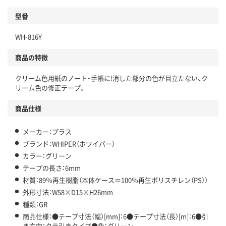
型番
WH-816Y
商品の特徴
クリーム色用紙のノート・手帳に!消した部分の色が目立たない、ク
リーム色の修正テープ。
商品仕様
メーカー：プラス
ブランド：WHIPER（ホワイパー）
カラー：グリーン
テープの長さ：6mm
材質：89％再生樹脂（本体ケース＝100％再生ポリスチレン（PS））
外形寸法：W58×D15×H26mm
種類：GR
商品仕様：●テープ寸法（幅）[mm]：6●テープ寸法（長）[m]：6●引
き方向：タテ引きタイプ●色：グリーン