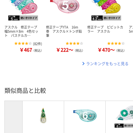
アスクル 修正テープ
修正テープYTA 16m
修正テープ ビビットカ
ア
幅5mm×8m 4色セッ
巻 アスクル×トンボ鉛
ラー アスクル
5
ト パステルカ…
筆
(
82件
)
￥467
￥222～
￥470～
（税込）
（税込）
（税込）
ランキングをもっと見る
類似商品と比較