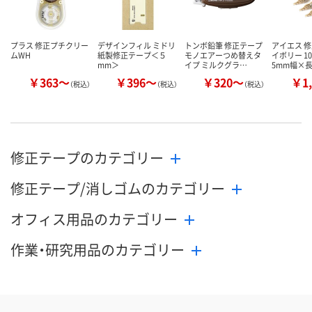
カゴへ
カゴへ
カ
プラス 修正プチクリー
デザインフィル ミドリ
トンボ鉛筆 修正テープ
アイエス 修
ムWH
紙製修正テープ＜５
モノエアーつめ替えタ
イボリー 1
mm＞
イプ ミルクグラ…
5mm幅×
￥363～
￥396～
￥320～
￥1,
（税込）
（税込）
（税込）
修正テープのカテゴリー
修正テープ/消しゴムのカテゴリー
オフィス用品のカテゴリー
作業・研究用品のカテゴリー