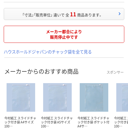
11
「寸法」「販売単位」 違いで 全
商品あります。
メーカー都合により
販売停止中です
ハウスホールドジャパンのチャック袋を全て見る
メーカーからのおすすめ商品
スポンサー
今村紙工 スライドチャ
今村紙工 スライドチャ
今村紙工 スライドチャ
今村紙工
ック付き袋 A4サイズ
ック付き袋 A5サイズ
ック付き袋 ポケット付
ック付き袋
100…
100…
A4サ…
100…