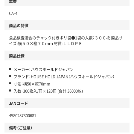
型番
CA-4
商品の特徴
食品検査適合のチャック付きポリ袋●1袋の入数：３００枚 商品サ
イズ:横５０×縦７０ｍｍ 材質:ＬＬＤＰＥ
商品仕様
メーカー：ハウスホールドジャパン
ブランド：HOUSE HOLD JAPAN（ハウスホールドジャパン）
寸法：横50×縦70mm
入数：300枚入/冊×120冊 (合計 36000枚)
JANコード
4580287300681
備考（ご注意）