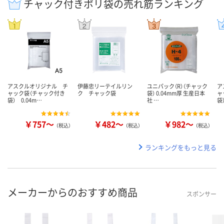
チャック付きポリ袋の売れ筋ランキング
アスクルオリジナル チ
伊藤忠リーテイルリン
ユニパック（R）（チャック
ア
ャック袋（チャック付き
ク チャック袋
袋） 0.04mm厚 生産日本
ャ
袋） 0.04m…
社 …
袋
￥757～
￥482～
￥982～
（税込）
（税込）
（税込）
ランキングをもっと見る
メーカーからのおすすめ商品
スポンサー