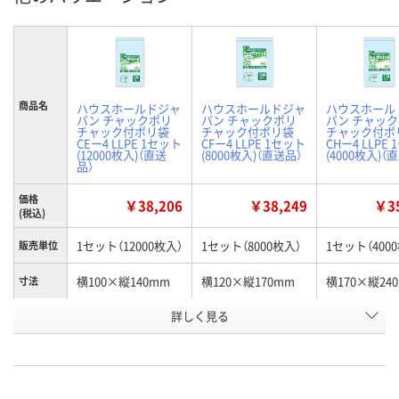
商品名
ハウスホールドジャ
ハウスホールドジャ
ハウスホール
パン チャックポリ
パン チャックポリ
パン チャッ
チャック付ポリ袋
チャック付ポリ袋
チャック付ポ
CEー4 LLPE 1セット
CFー4 LLPE 1セット
CHー4 LLPE
(12000枚入)（直送
(8000枚入)（直送品）
(4000枚入)（
品）
価格
￥38,206
￥38,249
￥35
(税込)
1セット（12000枚入）
1セット（8000枚入）
1セット（400
販売単位
横100×縦140mm
横120×縦170mm
横170×縦24
寸法
お申込番
詳しく見る
RX98222
RX98156
RX98131
号
直送品
直送品
直送品
在庫
お届け日