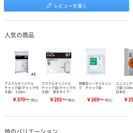
レビューを書く
人気の商品
アスクルオリジナル
アスクルオリジナル
伊藤忠リーテイルリン
ユニパック（
チャック袋（チャック付
チャック袋（チャック付
ク チャック袋
ク袋） 0.0
き袋） 0.04m…
き袋） 厚手タイプ…
日本社 …
￥370～
￥201～
￥269～
￥2
（税込）
（税込）
（税込）
他のバリエーション