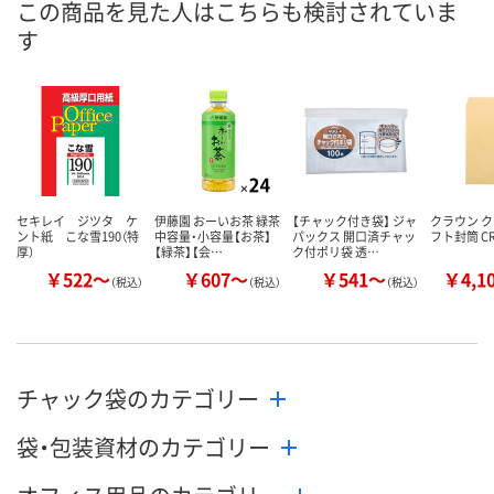
この商品を見た人はこちらも検討されていま
メーカー都合により
メーカー都合により
メーカー都合
す
販売停止中です
販売停止中です
販売停止中で
セキレイ ジツタ ケ
伊藤園 おーいお茶 緑茶
【チャック付き袋】 ジャ
クラウン 
ント紙 こな雪190（特
中容量・小容量【お茶】
パックス 開口済チャッ
フト封筒 CR
厚）
【緑茶】【会…
ク付ポリ袋 透…
￥522～
￥607～
￥541～
￥4,1
（税込）
（税込）
（税込）
チャック袋のカテゴリー
袋・包装資材のカテゴリー