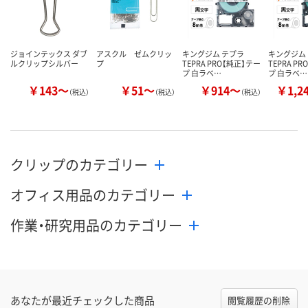
カゴへ
カゴへ
カ
ジョインテックス ダブ
アスクル ゼムクリッ
キングジム テプラ
キングジム
ルクリップシルバー
プ
TEPRA PRO【純正】テー
TEPRA P
プ 白ラベ…
プ 白ラベ…
￥143～
￥51～
￥914～
￥1,2
（税込）
（税込）
（税込）
クリップのカテゴリー
オフィス用品のカテゴリー
作業・研究用品のカテゴリー
あなたが最近チェックした商品
閲覧履歴の削除