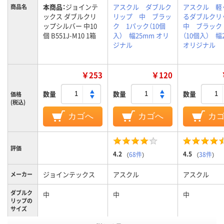
本商品：
ジョインテ
アスクル ダブルク
アスクル 軽
商品名
ックス ダブルクリ
リップ 中 ブラッ
るダブルク
ップシルバー 中10
ク 1パック（10個
中 ブラック
個 B551J-M10 1箱
入） 幅25mm オリ
（10個入） 幅
ジナル
オリジナル
￥253
￥120
数量
数量
数量
価格
(税込)
カゴへ
カゴへ
カ
評価
4.2
4.5
（
68件
）
（
38件
）
ジョインテックス
アスクル
アスクル
メーカー
ダブルク
中
中
中
リップの
サイズ