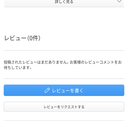
詳しく見る
60枚
90枚
90枚
とじ枚数
スチール
スチール
スチール
材質
アスクル
商品環境
40
60
レビュー（0件）
スコア
投稿されたレビューはまだありません。お客様のレビューコメントをお
待ちしています。
レビューを書く
レビューをリクエストする