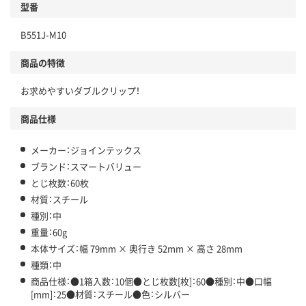
型番
B551J-M10
商品の特徴
お求めやすいダブルクリップ！
商品仕様
メーカー：ジョインテックス
ブランド：スマートバリュー
とじ枚数：60枚
材質：スチール
種別：中
重量：60g
本体サイズ：幅 79mm × 奥行き 52mm × 高さ 28mm
種類：中
商品仕様：●1箱入数：10個●とじ枚数[枚]：60●種別：中●口幅
[mm]：25●材質：スチール●色：シルバー