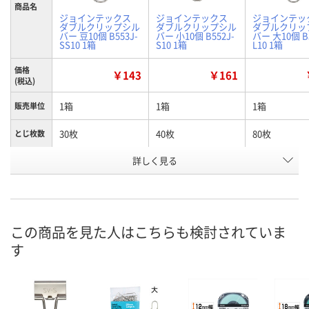
商品名
ジョインテックス
ジョインテックス
ジョインテッ
ダブルクリップシル
ダブルクリップシル
ダブルクリッ
バー 豆10個 B553J-
バー 小10個 B552J-
バー 大10個 B5
SS10 1箱
S10 1箱
L10 1箱
価格
￥143
￥161
(税込)
1箱
1箱
1箱
販売単位
30枚
40枚
80枚
とじ枚数
詳しく見る
豆
小
大
種類
お申込番
U338302
U338301
U338299
号
あり
9点
7点
在庫
この商品を見た人はこちらも検討されていま
す
8月9日（日）
8月9日（日）
8月11日（火）
お届け日
数量
数量
数量