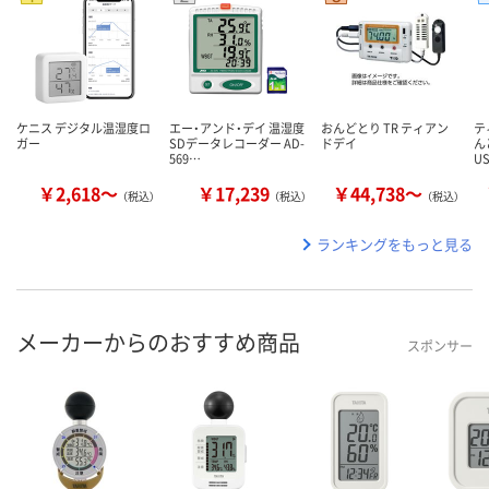
ケニス デジタル温湿度ロ
エー・アンド・デイ 温湿度
おんどとり TR ティアン
テ
ガー
SDデータレコーダー AD-
ドデイ
ん
569…
U
￥2,618～
￥17,239
￥44,738～
（税込）
（税込）
（税込）
ランキングをもっと見る
メーカーからのおすすめ商品
スポンサー