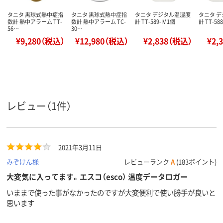
タニタ 黒球式熱中症指
タニタ 黒球式熱中症指
タニタ デジタル温湿度
タニタ 
数計 熱中アラーム TT-
数計 熱中アラーム TC-
計 TT-589-IV 1個
計 TT-588
56…
30…
¥9,280（税込）
¥12,980（税込）
¥2,838（税込）
¥2,
レビュー（1件）
2021年3月11日
みぞけん様
レビューランク
A
(183ポイント)
大変気に入ってます。エスコ（esco） 温度データロガー
いままで使った事がなかったのですが大変便利で使い勝手が良いと
思います