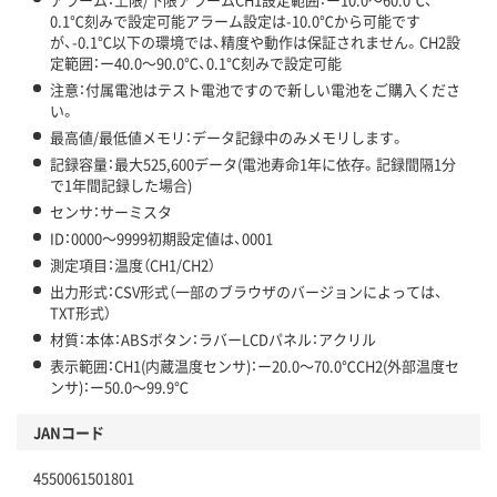
0.1℃刻みで設定可能アラーム設定は-10.0℃から可能です
が、-0.1℃以下の環境では、精度や動作は保証されません。CH2設
定範囲：ー40.0～90.0℃、0.1℃刻みで設定可能
注意：付属電池はテスト電池ですので新しい電池をご購入くださ
い。
最高値/最低値メモリ：データ記録中のみメモリします。
記録容量：最大525,600データ(電池寿命1年に依存。記録間隔1分
で1年間記録した場合)
センサ：サーミスタ
ID：0000～9999初期設定値は、0001
測定項目：温度（CH1/CH2）
出力形式：CSV形式（一部のブラウザのバージョンによっては、
TXT形式）
材質：本体：ABSボタン：ラバーLCDパネル：アクリル
表示範囲：CH1(内蔵温度センサ)：ー20.0～70.0℃CH2(外部温度セ
ンサ)：ー50.0～99.9℃
JANコード
4550061501801