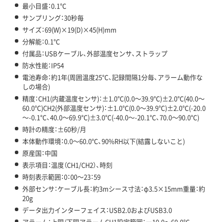
最小目盛：0.1℃
サンプリング：30秒毎
サイズ：69(W)×19(D)×45(H)mm
分解能：0.1℃
付属品：USBケーブル、外部温度センサ、ストラップ
防水性能：IP54
電池寿命：約1年(周囲温度25℃、記録間隔1分毎、アラーム動作な
しの場合)
精度：CH1(内蔵温度センサ)：±1.0℃(0.0～39.9℃)±2.0℃(40.0～
60.0℃)CH2(外部温度センサ)：±1.0℃(0.0～39.9℃)±2.0℃(-20.0
～-0.1℃、40.0～69.9℃)±3.0℃(-40.0～-20.1℃、70.0～90.0℃)
時計の精度：±60秒/月
本体動作環境：0.0～60.0℃、90%RH以下(結露しないこと)
原産国：中国
表示項目：温度（CH1/CH2）、時刻
時刻表示範囲：0：00～23：59
外部センサ：ケーブル長：約3mシース寸法：φ3.5×15mm重量：約
20g
データ出力インターフェイス：USB2.0およびUSB3.0
アラーム：上限/下限アラームCH1設定範囲：ー10.0～60.0℃、