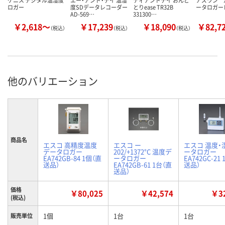
ケニス デジタル温湿度
エー・アンド・デイ 温湿
ティアンドデイ おんど
アズワン 
ロガー
度SDデータレコーダー
とりease TR32B
ータロガー
AD-569…
331300…
￥2,618～
￥17,239
￥18,090
￥82,7
（税込）
（税込）
（税込）
他のバリエーション
商品名
エスコ 高精度温度
エスコ ー
エスコ 温度・
データロガー
202/+1372°C 温度デ
ータロガー
EA742GB-84 1個（直
ータロガー
EA742GC-21
送品）
EA742GB-61 1台（直
送品）
送品）
価格
￥80,025
￥42,574
￥32
(税込)
1個
1台
1台
販売単位