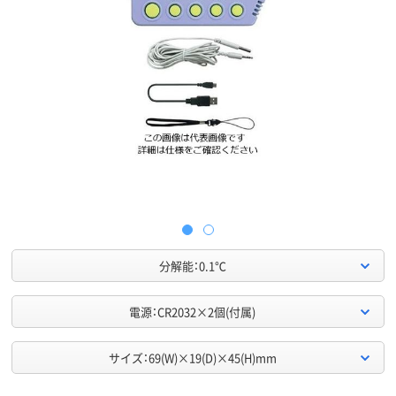
分解能：0.1℃
電源：CR2032×2個(付属)
サイズ：69(W)×19(D)×45(H)mm