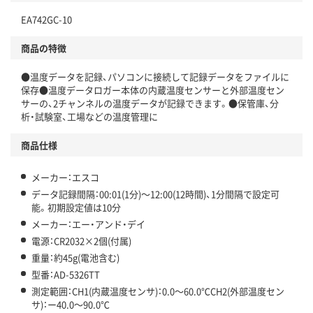
EA742GC-10
商品の特徴
●温度データを記録、パソコンに接続して記録データをファイルに
保存●温度データロガー本体の内蔵温度センサーと外部温度セン
サーの、2チャンネルの温度データが記録できます。●保管庫、分
析・試験室、工場などの温度管理に
商品仕様
メーカー：エスコ
データ記録間隔：00:01(1分)～12:00(12時間)、1分間隔で設定可
能。初期設定値は10分
メーカー：エー・アンド・デイ
電源：CR2032×2個(付属)
重量：約45g(電池含む)
型番：AD-5326TT
測定範囲：CH1(内蔵温度センサ)：0.0～60.0℃CH2(外部温度セン
サ)：ー40.0～90.0℃