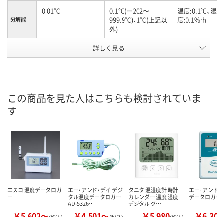
0.01℃
0.1℃(ー202～
温度:0.1℃、湿
999.9℃)、1℃(上記以
度:0.1%rh
分解能
外)
詳しく見る
TL-5903リチウム電
単3電池×4本(付属)
単3電池×2本
池(付属)
属)、または専
電源
ダプタ(別売)
63(W)×33(D)×103(
158(W)×40(D)×106
サイズ
H)mm
(H)mm
この商品を見た人はこちらも検討されていま
す
お申込番
W598551
N313504
AE14594
号
わずか
わずか
わずか
在庫
8月24日（月）まで
8月20日（木）まで
8月20日（木）
お届け日
数量
数量
数量
エスコ 温度データロガ
エー・アンド・デイ デジ
タニタ 温湿度計 時計
エー・アンド
ー
タル温度データロガー
カレンダー 温度 湿度
データロガー 
カゴへ
カゴへ
カ
AD-5326…
デジタル グ…
￥5,602～
￥4,501～
￥5,980
￥6,3
（税込）
（税込）
（税込）