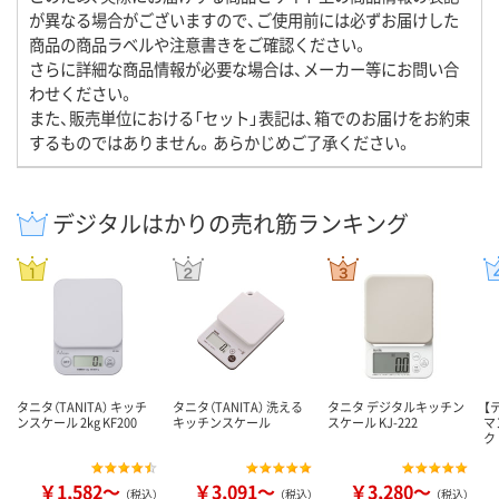
が異なる場合がございますので、ご使用前には必ずお届けした
商品の商品ラベルや注意書きをご確認ください。
さらに詳細な商品情報が必要な場合は、メーカー等にお問い合
わせください。
また、販売単位における「セット」表記は、箱でのお届けをお約束
するものではありません。あらかじめご了承ください。
デジタルはかりの売れ筋ランキング
タニタ（TANITA） キッチ
タニタ（TANITA） 洗える
タニタ デジタルキッチン
【
ンスケール 2kg KF200
キッチンスケール
スケール KJ-222
マ
ク
￥1,582～
￥3,091～
￥3,280～
（税込）
（税込）
（税込）