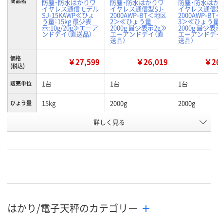
商品名
防塵・防水はかりワ
防塵・防水はかりワ
防塵・防水は
イヤレス通信モデル
イヤレス通信型SJ-
イヤレス通信型
SJ-15KAWP≪ひょ
2000AWP-BT＜地区
2000AWP-B
う量：15kg 最少表
2＞≪ひょう量
3＞≪ひょう
示:10g/20g≫エーア
2000g 最少表示2g≫
2000g 最少表
ンドデイ（直送品）
エーアンドデイ（直
エーアンドデ
送品）
送品）
価格
￥27,599
￥26,019
￥26
(税込)
1台
1台
1台
販売単位
15kg
2000g
2000g
ひょう量
使用可能
詳しく見る
使用地区限定なし
2区
3区
地域
お申込番
U564671
U564677
U564676
号
直送品
直送品
直送品
在庫
8月24日（月）まで
8月24日（月）
お届け日
はかり/電子天秤のカテゴリー
数量
数量