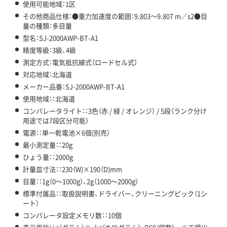
使用可能地域：1区
その他商品仕様：●重力加速度の範囲：9.803～9.807 m／s2●目
量の種類：多目量
型名：SJ-2000AWP-BT-A1
精度等級：3級、4級
測定方式：電気抵抗線式（ロードセル式）
対応地域：北海道
メーカー品番：SJ-2000AWP-BT-A1
使用地域：：北海道
コンパレータライト：：3色（赤 / 緑 / オレンジ） / 5段（ランク分け
用途では7段区分可能）
電源：：単一乾電池×6個(別売）
最小測定量：：20g
ひょう量：：2000g
計量皿寸法：：230（W)×190（D)mm
目量：：1g（0～1000g）、2g（1000～2000g）
標準付属品：：取扱説明書、ドライバー、クリーニングピック（1シ
ート）
コンパレータ設定メモリ数：：10個