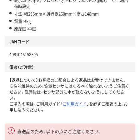
表示単位：：g（グラム）※、kg（キログラム）、PCS(個数） ※工場出
荷時設定
寸法：幅236mm×奥行き260mm×高さ148mm
質量：4kg
原産国：中国
JANコード
4981046158305
備考（ご注意）
【返品について】お客様のご都合による返品はお受けできません。
※性能維持のため、質量センサにはなるべく触れないようご注意く
ださい。洗浄後は、センサ部分に水が残らないようにしてくださ
い。
ご購入の際は、ご利用ガイド「
ご利用ガイド
」を必ずご確認の上、お
申し込みください。
直送品のため、以下の点にご注意ください。