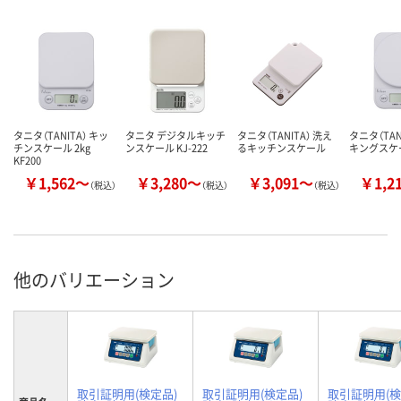
タニタ（TANITA） キッ
タニタ デジタルキッチ
タニタ（TANITA） 洗え
タニタ（TAN
チンスケール 2kg
ンスケール KJ-222
るキッチンスケール
キングスケ
KF200
￥1,562～
￥3,280～
￥3,091～
￥1,2
（税込）
（税込）
（税込）
他のバリエーション
取引証明用(検定品)
取引証明用(検定品)
取引証明用(検