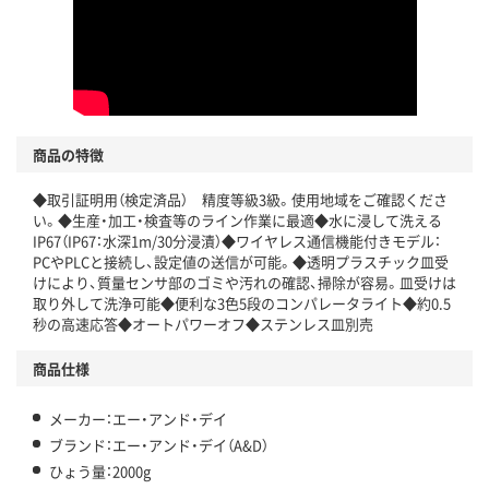
商品の特徴
◆取引証明用（検定済品） 精度等級3級。使用地域をご確認くださ
い。◆生産・加工・検査等のライン作業に最適◆水に浸して洗える
IP67（IP67：水深1m/30分浸漬）◆ワイヤレス通信機能付きモデル：
PCやPLCと接続し、設定値の送信が可能。◆透明プラスチック皿受
けにより、質量センサ部のゴミや汚れの確認、掃除が容易。皿受けは
取り外して洗浄可能◆便利な3色5段のコンパレータライト◆約0.5
秒の高速応答◆オートパワーオフ◆ステンレス皿別売
商品仕様
メーカー：エー・アンド・デイ
ブランド：エー・アンド・デイ（A&D）
ひょう量：2000g