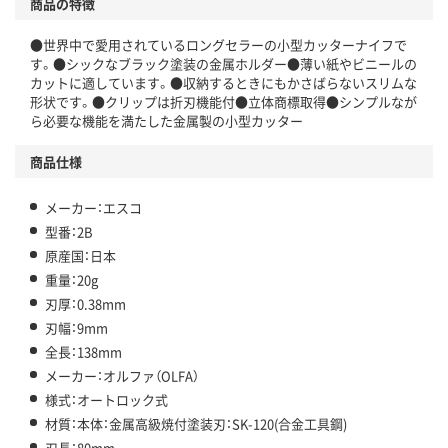
商品の特徴
●世界中で愛用されているロングセラーの小型カッターナイフで
す。●シックなブラック塗装の金属ホルダー●薄い紙やビニールの
カットに適しています。●収納するときにもかさばらないスリムな
形状です。●クリップは折刃機能付●立体商標取得●シンプルなが
ら必要な機能を満たした金属製の小型カッター
商品仕様
メーカー：エスコ
型番：2B
原産国：日本
重量：20g
刃厚：0.38mm
刃幅：9mm
全長：138mm
メーカー：オルファ（OLFA）
様式：オートロック式
材質：本体：金属高級焼付塗装刃：SK-120(合金工具鋼)
刃長：80mm