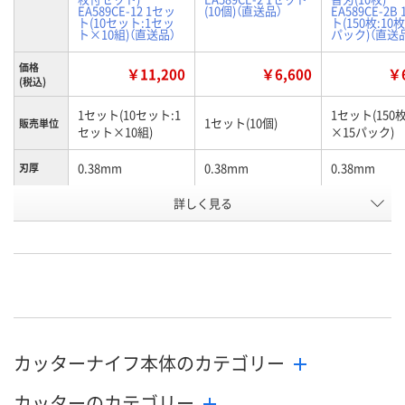
EA589CE-12 1セッ
(10個)（直送品）
EA589CE-2B
ト(10セット:1セッ
ト(150枚:10
ト×10組)（直送品）
パック)（直送
価格
￥11,200
￥6,600
￥6
(税込)
1セット(10セット:1
1セット(150枚
1セット(10個)
販売単位
セット×10組)
×15パック)
0.38mm
0.38mm
0.38mm
刃厚
詳しく見る
9mm
9mm
9mm
刃幅
132mm
132mm
74mm
全長
お申込番
U594400
HP16343
U592159
号
わずか
あり
在庫
8月24日（月）まで
8月24日（月）
お届け日
カッターナイフ本体のカテゴリー
カッターのカテゴリー
数量
数量