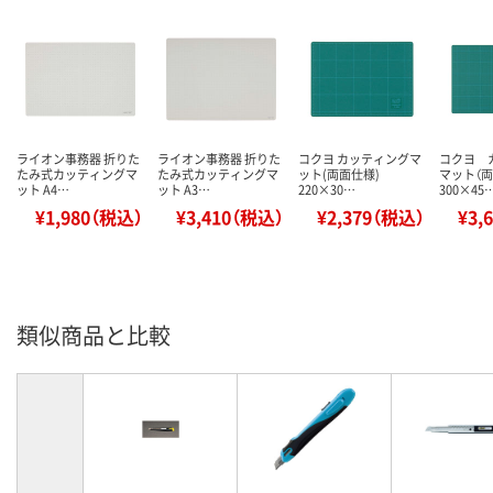
ライオン事務器 折りた
ライオン事務器 折りた
コクヨ カッティングマ
コクヨ 
たみ式カッティングマ
たみ式カッティングマ
ット(両面仕様)
マット（
ット A4…
ット A3…
220×30…
300×45
¥1,980（税込）
¥3,410（税込）
¥2,379（税込）
¥3,
類似商品と比較