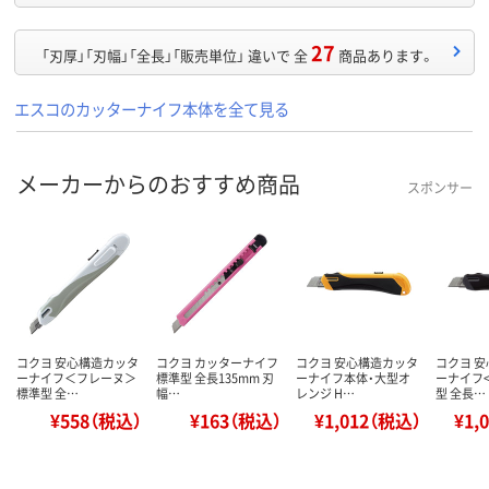
27
「刃厚」「刃幅」「全長」「販売単位」 違いで 全
商品あります。
エスコのカッターナイフ本体を全て見る
メーカーからのおすすめ商品
スポンサー
コクヨ 安心構造カッタ
コクヨ カッターナイフ
コクヨ 安心構造カッタ
コクヨ 
ーナイフ＜フレーヌ＞
標準型 全長135mm 刃
ーナイフ本体・大型オ
ーナイフ
標準型 全…
幅…
レンジ H…
型 全長…
¥558（税込）
¥163（税込）
¥1,012（税込）
¥1,