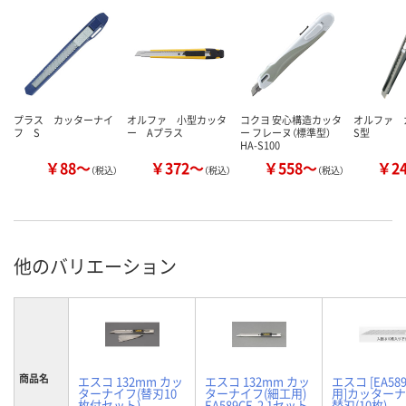
プラス カッターナイ
オルファ 小型カッタ
コクヨ 安心構造カッタ
オルファ
フ S
ー Aプラス
ー フレーヌ（標準型）
S型
HA-S100
￥88～
￥372～
￥558～
￥2
（税込）
（税込）
（税込）
他のバリエーション
商品名
エスコ 132mm カッ
エスコ 132mm カッ
エスコ [EA58
ターナイフ(替刃10
ターナイフ(細工用)
用]カッター
枚付セット)
EA589CE-2 1セット
替刃(10枚)