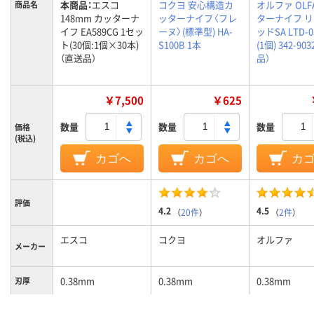
本商品：
エスコ
コクヨ 安心構造カ
オルファ OLF
商品名
148mm カッターナ
ッターナイフ〈フレ
ターナイフ 
イフ EA589CG 1セッ
ーヌ〉(標準型) HA-
ッドSA LTD-0
ト(30個:1個×30本)
S100B 1本
(1個) 342-90
（直送品）
品）
￥7,500
￥625
数量
数量
数量
価格
(税込)
カゴへ
カゴへ
カ
評価
4.2
4.5
（
20件
）
（
2件
）
エスコ
コクヨ
オルファ
メーカー
0.38mm
0.38mm
0.38mm
刃厚