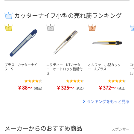
カッターナイフ小型の売れ筋ランキング
プラス カッターナイ
エヌティー NTカッタ
オルファ 小型カッタ
コ
フ S
ー オートロック機構付
ー Aプラス
ー
き
1
￥88～
￥325～
￥372～
（税込）
（税込）
（税込）
ランキングをもっと見る
メーカーからのおすすめ商品
スポンサー