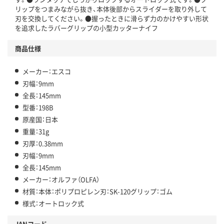
リップをつまみながら抜き、本体後部からスライダーを取り外して
刃を交換してください。●握ったときに滑らず力のかけやすい形状
を追求したラバーグリップの小型カッターナイフ
商品仕様
メーカー：エスコ
刃幅：9mm
全長：145mm
型番：198B
原産国：日本
重量：31g
刃厚：0.38mm
刃幅：9mm
全長：145mm
メーカー：オルファ（OLFA）
材質：本体：ポリプロピレン刃：SK-120グリップ：ゴム
様式：オートロック式
JANコード