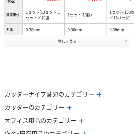
(税込)
1セット(10セット:1
1セット(150枚
1セット(10個)
販売単位
セット×10組)
×15パック)
0.38mm
0.38mm
0.38mm
刃厚
詳しく見る
9mm
9mm
9mm
刃幅
132mm
132mm
74mm
全長
お申込番
U594400
HP16343
U592159
号
わずか
あり
在庫
8月24日（月）まで
8月24日（月）
お届け日
カッターナイフ替刃のカテゴリー
カッターのカテゴリー
数量
数量
在庫切れです
（次回入荷日未定）
オフィス用品のカテゴリー
カゴへ
カ
作業・研究用品のカテゴリー