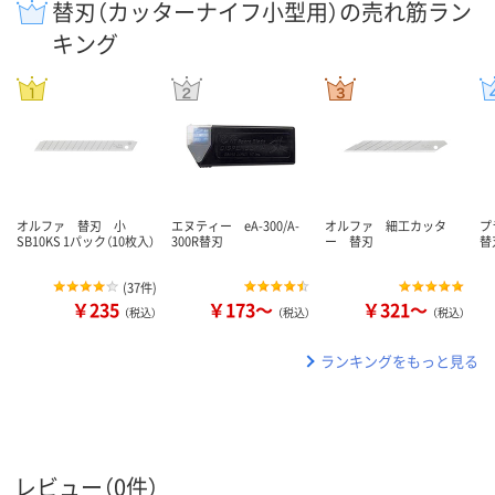
替刃（カッターナイフ小型用）の売れ筋ラン
キング
オルファ 替刃 小
エヌティー eA-300/A-
オルファ 細工カッタ
プ
SB10KS 1パック（10枚入）
300R替刃
ー 替刃
替
(
37件
)
￥235
￥173～
￥321～
（税込）
（税込）
（税込）
ランキングをもっと見る
レビュー（0件）