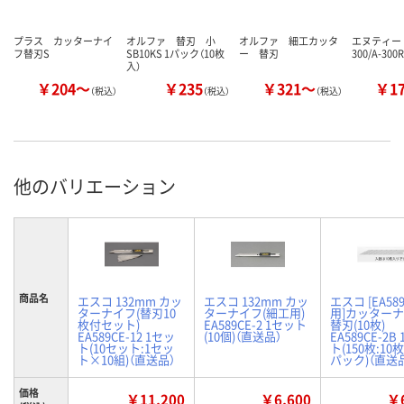
プラス カッターナイ
オルファ 替刃 小
オルファ 細工カッタ
エヌティー 
フ替刃S
SB10KS 1パック（10枚
ー 替刃
300/A-30
入）
￥204～
￥235
￥321～
￥1
（税込）
（税込）
（税込）
他のバリエーション
商品名
エスコ 132mm カッ
エスコ 132mm カッ
エスコ [EA58
ターナイフ(替刃10
ターナイフ(細工用)
用]カッター
枚付セット)
EA589CE-2 1セット
替刃(10枚)
EA589CE-12 1セッ
(10個)（直送品）
EA589CE-2B
ト(10セット:1セッ
ト(150枚:10
ト×10組)（直送品）
パック)（直送
価格
￥11,200
￥6,600
￥6