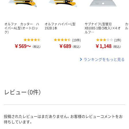
オルファ カッター ハ
オルファ ハイパーL型
サブナイフL型替刃
カ
イパーAL型（オートロッ
192B 1本
XB108S 1個（5枚入）×4 オ
ル
ク）
ルフ…
(
19件
)
(
1件
)
￥569～
￥689
￥1,148
（税込）
（税込）
（税込）
ランキングをもっと見る
レビュー（0件）
投稿されたレビューはまだありません。お客様のレビューコメントをお
待ちしています。