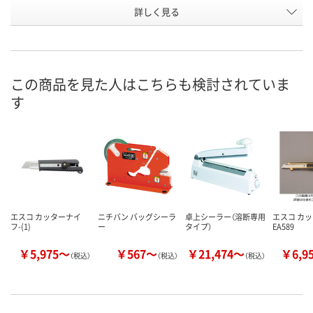
詳しく見る
9mm
9mm
9mm
刃幅
132mm
132mm
74mm
全長
お申込番
U594400
HP16343
U592159
号
この商品を見た人はこちらも検討されていま
す
わずか
あり
在庫
8月24日（月）まで
8月24日（月）
お届け日
数量
数量
在庫切れです
（次回入荷日未定）
カゴへ
カ
エスコ カッターナイ
ニチバン バッグシーラ
卓上シーラー（溶断専用
エスコ カ
フ-(1)
ー
タイプ）
EA589
￥5,975～
￥567～
￥21,474～
￥6,9
（税込）
（税込）
（税込）