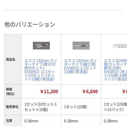
他のバリエーション
商品名
エスコ 132mm カッ
エスコ 132mm カッ
エスコ [EA58
ターナイフ(替刃10
ターナイフ(細工用)
用]カッター
枚付セット)
EA589CE-2 1セット
替刃(10枚)
EA589CE-12 1セッ
(10個)（直送品）
EA589CE-2B
ト(10セット:1セッ
ト(150枚:10
ト×10組)（直送品）
パック)（直送
価格
￥11,200
￥6,600
￥6
(税込)
1セット(10セット:1
1セット(150枚
1セット(10個)
販売単位
セット×10組)
×15パック)
0.38mm
0.38mm
0.38mm
刃厚