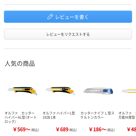
レビューを書く
レビューをリクエストする
人気の商品
オルファ カッター
オルファ ハイパーL型
カッターナイフ Ｌ型ス
オルファ
ハイパーAL型（オート
192B 1本
ケルトンカラー
万能Ｍ厚型
ロック）
￥569～
￥689
￥186～
￥4
（税込）
（税込）
（税込）