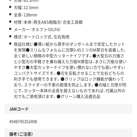
刃幅：12.5mm
全長：138mm
材質：本体：再生ABS樹脂刃：合金工具鋼
メーカー：オルファ（OLFA）
様式：オートロック式、左右両用
商品仕様1：●薄い紙から厚手のダンボールまで安定したカット
を実現●スリムなフォルムに刃厚0.45ミリのM厚刃を装着した、
全く新しい規格の中型カッターナイフです。●大型刃の力強さ
と小型刃の手軽さを兼ね備えた万能M厚型は、まさに万能な使い
やすさ●大型カッターナイフを使い慣れない方でも扱いやすい
コンパクトサイズです。●刃を反転させることで左右どちらの
利き手でも使用できます。●クリップはロック機能が備わって
おり、スライダーの不意の脱落を防止します。●刃幅と刃厚が同
じで、カッター本体の全長を超えないものであれば、付属以外の
刃でもご使用頂けます。●グリーン購入法適合品
JANコード
4548745352498
備考（ご注意）