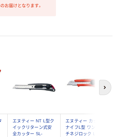
第のお届けとなります。
次へ
タ
エヌティー NT L型ク
エヌティー カッター
エヌティー
ジ
イックリターン式安
ナイフL型 ワンタッ
ター ス
全カッター SL-
チネジロック L-550
ーンL型 IL