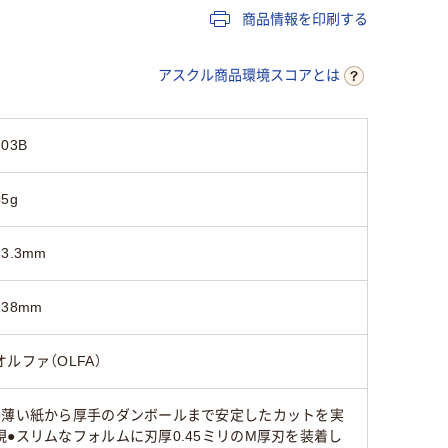
商品情報を印刷する
アスクル商品環境スコアとは
203B
55g
83.3mm
138mm
オルファ（OLFA）
●薄い紙から厚手のダンボールまで安定したカットを実
現●スリムなフォルムに刃厚0.45ミリのM厚刃を装着し