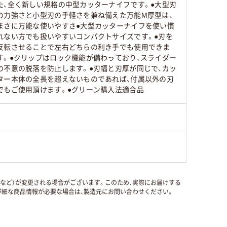
た、全く新しい規格の中型カッターナイフです。●大型刃
の力強さと小型刃の手軽さを兼ね備えた万能M厚型は、
まさに万能な使いやすさ●大型カッターナイフを使い慣
れない方でも扱いやすいコンパクトサイズです。●刃を
反転させることで左右どちらの利き手でも使用できま
す。●クリップはロック機能が備わっており、スライダー
の不意の脱落を防止します。●刃幅と刃厚が同じで、カッ
ター本体の全長を超えないものであれば、付属以外の刃
でもご使用頂けます。●グリーン購入法適合品
国など）が変更される場合がございます。このため、実際にお届けする
細な商品情報が必要な場合は、製造元にお問い合わせください。