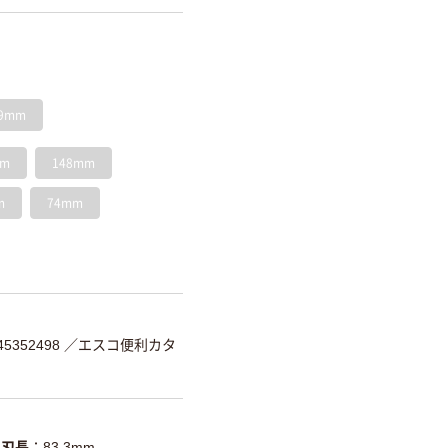
9mm
mm
148mm
m
74mm
5352498
／エスコ便利カタ
刃長
83.3mm