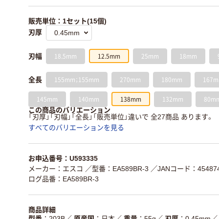
販売単位：1セット(15個)
刃厚
18.5mm
12.5mm
25mm
18mm
刃幅
155mm；155mm
270mm
180mm
167
全長
145mm
140mm
138mm
132mm
80m
この商品のバリエーション
「刃厚」「刃幅」「全長」「販売単位」違いで 全27商品 あります。
すべてのバリエーションを見る
お申込番号：U593335
メーカー：エスコ
／型番：EA589BR-3
／JANコード：454874
ログ品番：EA589BR-3
商品詳細
型番
203B
／
原産国
日本
／
重量
55g
／
刃厚
0.45mm
／