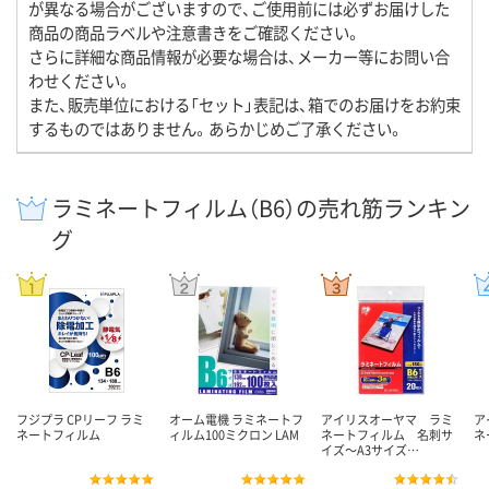
が異なる場合がございますので、ご使用前には必ずお届けした
商品の商品ラベルや注意書きをご確認ください。
さらに詳細な商品情報が必要な場合は、メーカー等にお問い合
わせください。
また、販売単位における「セット」表記は、箱でのお届けをお約束
するものではありません。あらかじめご了承ください。
ラミネートフィルム（B6）の売れ筋ランキン
グ
フジプラ CPリーフ ラミ
オーム電機 ラミネートフ
アイリスオーヤマ ラミ
ア
ネートフィルム
ィルム100ミクロン LAM
ネートフィルム 名刺サ
ネ
イズ～A3サイズ…