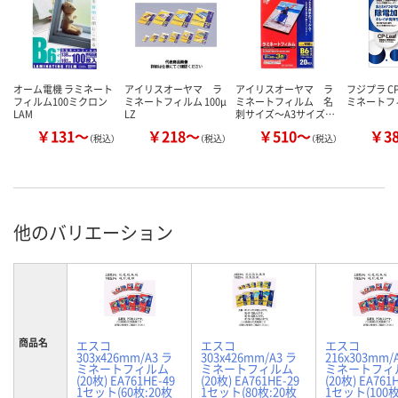
オーム電機 ラミネート
アイリスオーヤマ ラ
アイリスオーヤマ ラ
フジプラ C
フィルム100ミクロン
ミネートフィルム 100μ
ミネートフィルム 名
ミネートフ
LAM
LZ
刺サイズ～A3サイズ…
￥131～
￥218～
￥510～
￥3
（税込）
（税込）
（税込）
他のバリエーション
商品名
エスコ
エスコ
エスコ
303x426mm/A3 ラ
303x426mm/A3 ラ
216x303mm/
ミネートフィルム
ミネートフィルム
ミネートフィ
(20枚) EA761HE-49
(20枚) EA761HE-29
(20枚) EA761
1セット(60枚:20枚
1セット(80枚:20枚
1セット(100枚