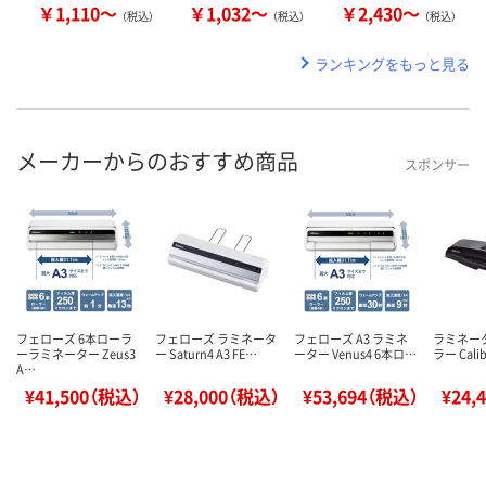
￥1,110～
￥1,032～
￥2,430～
（税込）
（税込）
（税込）
ランキングをもっと見る
メーカーからのおすすめ商品
スポンサー
フェローズ 6本ローラ
フェローズ ラミネータ
フェローズ A3 ラミネ
ラミネータ
ーラミネーター Zeus3
ー Saturn4 A3 FE…
ーター Venus4 6本ロ…
ラー Calib
A…
¥41,500（税込）
¥28,000（税込）
¥53,694（税込）
¥24,