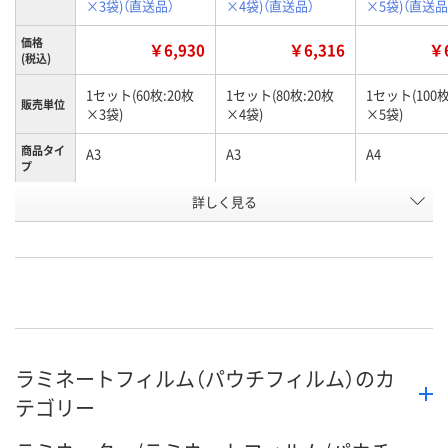
×3袋)（直送品）
×4袋)（直送品）
×5袋)（直送品
価格
￥6,930
￥6,316
￥6
(税込)
1セット(60枚:20枚
1セット(80枚:20枚
1セット(100枚
販売単位
×3袋)
×4袋)
×5袋)
商品タイ
A3
A3
A4
プ
お申込番
詳しく見る
HP11410
HP11408
HP11405
号
わずか
わずか
わずか
在庫
8月24日（月）まで
8月24日（月）まで
8月24日（月）
お届け日
数量
数量
数量
ラミネートフィルム（パウチフィルム）のカ
カゴへ
カゴへ
カ
テゴリー