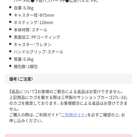
バー：PVC●下段バンパー：PP●広告パネル：PVC
自重：6.0kg
キャスター径：Φ75mm
ネスティング：120mm
本体材質：スチール
表面加工：PPコーティング
キャスター：ウレタン
ハンドルグリップ：スチール
質量：6.0kg
梱包数：1梱包
備考（ご注意）
【返品について】お客様のご都合による返品はお受けできません。
上記商品にカゴを載せる際は三甲製のサンショップカーゴ27L~31L
のカゴを推奨しております。お客様都合による返品はお受けできま
せん。
ご購入の際は、ご利用ガイド「
ご利用ガイド
」を必ずご確認の上、お
申し込みください。