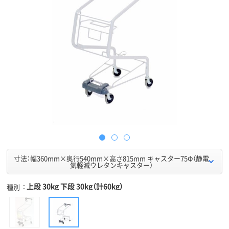
寸法：幅360mm×奥行540mm×高さ815mm キャスター75Φ（静電
気軽減ウレタンキャスター）
上段 30kg 下段 30kg（計60kg）
種別