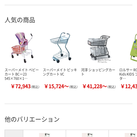
人気の商品
スーパーメイト ベビー
スーパーメイト ピッキ
河淳 ショッピングカー
ロルサー ROL
カート BCー23
ングカート VC
ト
Kids KID
545×760×1…
タ…
￥72,943
￥15,724～
￥41,228～
￥12,4
（税込）
（税込）
（税込）
他のバリエーション