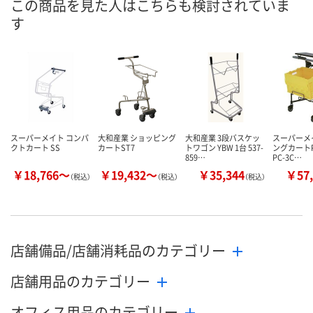
この商品を見た人はこちらも検討されていま
直送品
直送品
直送品
在庫
す
お届け日
メーカー都合により
メーカー都合により
メーカー都合
販売停止中です
販売停止中です
販売停止中で
スーパーメイト コンパ
大和産業 ショッピング
大和産業 3段バスケッ
スーパーメ
クトカート SS
カートST7
トワゴン YBW 1台 537-
ングカートP
859…
PC-3C…
￥18,766～
￥19,432～
￥35,344
￥57,
（税込）
（税込）
（税込）
店舗備品/店舗消耗品のカテゴリー
店舗用品のカテゴリー
オフィス用品のカテゴリー