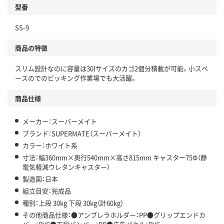
型番
SS-9
商品の特徴
スリム設計なのに容量は30lサイズのカゴ2個分積載が可能。小スペ
ースのでのピッキング作業場でも大活躍。
商品仕様
メーカー：スーパーメイト
ブランド：SUPERMATE（スーパーメイト）
カラー：ホワイト系
寸法：幅360mm×奥行540mm×高さ815mm キャスター75Φ（静
電気軽減ウレタンキャスター）
製造国：日本
組立目安：完成品
種別：上段 30kg 下段 30kg（計60kg）
その他商品仕様：●アンブレラホルダー：PP●グリップエンドカ