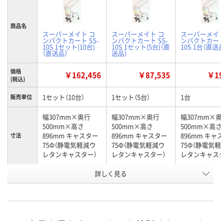
商品名
スーパーメイト コ
スーパーメイト コ
スーパーメイ
ンパクトカート SS-
ンパクトカート SS-
ンパクトカート
10S 1セット(10台)
10S 1セット(5台)（直
10S 1台（直送
（直送品）
送品）
価格
￥162,456
￥87,535
￥19
(税込)
1セット（10台）
1セット（5台）
1台
販売単位
幅307mm×奥行
幅307mm×奥行
幅307mm×
500mm×高さ
500mm×高さ
500mm×高
896mm キャスター
896mm キャスター
896mm キ
寸法
75Φ（静電気軽減ウ
75Φ（静電気軽減ウ
75Φ（静電気
レタンキャスター）
レタンキャスター）
レタンキャス
詳しく見る
上段 20kg 下段
上段 20kg 下段
上段 20kg 下
種別
20kg（計40kg）
20kg（計40kg）
20kg（計40kg）
お申込番
U943999
U944019
U943918
号