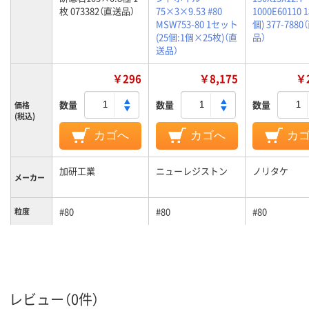
枚 073382（直送品）
75×3×9.53 #80
1000E60110 
MSW753-80 1セット
個) 377-788
(25個:1個×25枚)（直
品）
送品）
￥296
￥8,175
￥2
数量
数量
数量
価格
(税込)
カゴへ
カゴへ
カ
加研工業
ニューレジストン
ノリタケ
メーカー
#80
#80
#80
粒度
T
硬度
レビュー（0件）