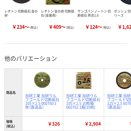
レヂトン 切断砥石 金の
レヂトン 金の卵 切断砥
サンゴバン ノートン 切
ボッシュ 
卵
石（金属用）
断砥石 秀吉1.0
リーズ
￥234～
￥409～
￥124～
￥1,6
（税込）
（税込）
（税込）
他のバリエーション
商品名
加研工業 加研ウル
加研工業 加研ウル
加研工業 加
フゴールド切断砥石
フゴールド切断砥石
フゴールド切
105×2.5 060760 1
105×2.5 10枚箱
125×2.5 607
枚（直送品）
060762 1箱(10枚)
（直送品）
価格
￥326
￥2,904
(税込)