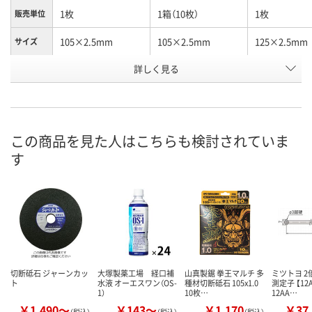
1枚
1箱（10枚）
1枚
販売単位
105×2.5mm
105×2.5mm
125×2.5mm
サイズ
お申込番
詳しく見る
X699935
U474046
X699960
号
あり
入荷待ち
あり
在庫
9月3日（木）まで
9月3日（木）ま
お届け日
この商品を見た人はこちらも検討されていま
す
数量
数量
お取り扱い終了しま
した
カゴへ
カ
切断砥石 ジャーンカッ
大塚製薬工場 経口補
山真製鋸 拳王マルチ 多
ミツトヨ 
ト
水液 オーエスワン（OS-
種材切断砥石 105x1.0
測定子 【12A
1）
10枚…
12AA…
￥1,490～
￥143～
￥1,170
￥37,
（税込）
（税込）
（税込）