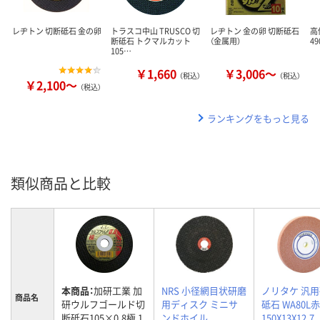
レヂトン 切断砥石 金の卵
トラスコ中山 TRUSCO 切
レヂトン 金の卵 切断砥石
高
断砥石 トクマルカット
（金属用）
49
105…
￥1,660
￥3,006～
（税込）
（税込）
￥2,100～
（税込）
ランキングをもっと見る
類似商品と比較
本商品：
加研工業 加
NRS 小径網目状研磨
ノリタケ 汎
商品名
研ウルフゴールド切
用ディスク ミニサ
砥石 WA80L赤
断砥石105×0.8極 1
ンドホイル
150X13X12.7