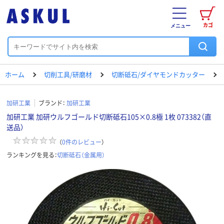
カゴ
メニュー
ホーム
切削工具/研磨材
切断砥石/ダイヤモンドカッター
加研工業
ブランド：
加研工業
加研工業 加研ウルフゴールド切断砥石105×0.8極 1枚 073382（直
送品）
（
0
件のレビュー
）
ランキングを見る：
切断砥石（金属用）