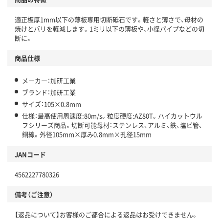
適正板厚1mm以下の薄板専用切断砥石です。軽さと薄さで、母材の
焼けとバリを軽減します。1ミリ以下の薄板や、小径パイプなどの切
断に。
商品仕様
メーカー：加研工業
ブランド：加研工業
サイズ：105×0.8mm
仕様：最高使用周速度:80m/s。粒度硬度:AZ80T。ハイカットウル
フシリーズ商品。切断可能母材：ステンレス、アルミ、鉄、塩ビ管、
銅線。外径105mm×厚み0.8mm×孔径15mm
JANコード
4562227780326
備考（ご注意）
【返品について】お客様のご都合による返品はお受けできません。