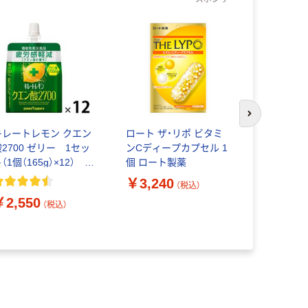
次のスライド
キレートレモン クエン
ロート ザ・リポ ビタミ
おとなのふ
酸2700 ゼリー 1セッ
ンCディープカプセル 1
合せ＜本か
（1個（165g）×12） ポ
個 ロート製薬
わさび・牛し
ッカサッポロ 機能性
入 1パック
￥3,240
￥1,510
（税込）
表示食品
￥2,550
（税込）