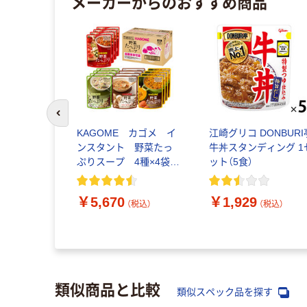
メーカーからのおすすめ商品
前のスライドへ
KAGOME カゴメ イ
江崎グリコ DONBURI
ンスタント 野菜たっ
牛丼スタンディング 1
ぷりスープ 4種×4袋セ
ット（5食）
ット SO-50 7078 1
ケース（16個入）
￥5,670
￥1,929
（税込）
（税込）
類似商品と比較
類似スペック品を探す