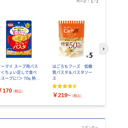
ページ：
1
／
2
次のスライド
オーマイ スープ用パス
はごろもフーズ 低糖
マ・マー ク
タ＜ちょい足しで食べ
質パスタ＆パスタソー
間9分 150
スープに！＞ 70g 熱湯
ス
粉ウェルナ
3分 1袋 ニップン
￥170
￥188
（税込）
（
￥219~
（税込）
スポンサー