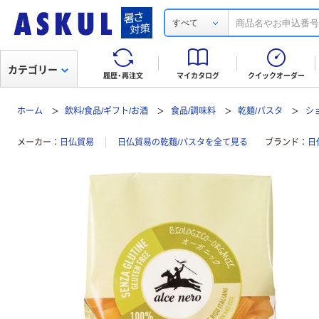
すべて
カテゴリー
履歴・再注文
マイカタログ
クイックオーダー
ホーム
飲料/食品/ギフト/お酒
食品/調味料
乾麺/パスタ
シ
メーカー
日仏貿易
日仏貿易の乾麺/パスタを全て見る
ブランド
日