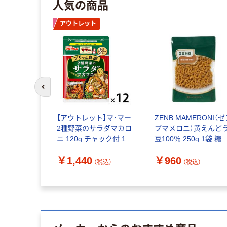
人気の商品
アウトレット
前のスライドへ
【アウトレット】マ・マー
ZENB MAMERONI（
2種野菜のサラダマカロ
ブマメロニ）黄えんど
ニ 120g チャック付 1セ
豆100％ 250g 1袋 糖
ット（1個×12）日清製粉
オフ グルテンフリー 
￥1,440
￥960
ウェルナ
カロニ
（税込）
（税込）