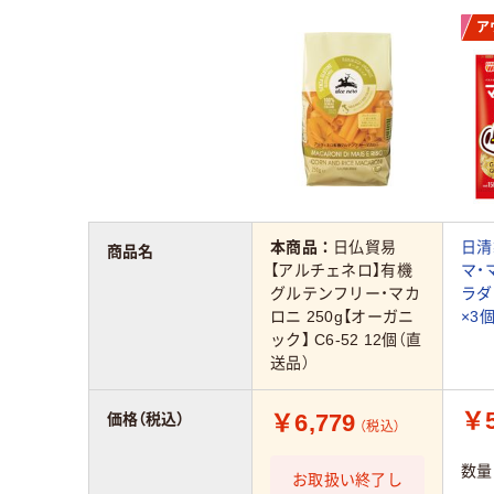
ア
本商品：
日仏貿易
日清
商品名
【アルチェネロ】有機
マ・
グルテンフリー・マカ
ラダ
ロニ 250g【オーガニ
×3
ック】 C6-52 12個（直
送品）
￥5
￥6,779
価格（税込）
（税込）
数量
お取扱い終了し