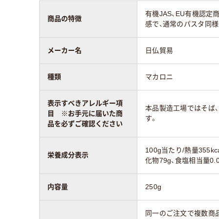
有機JAS、EU有機認
商品の特徴
感で、通常のパスタ同様
メーカー名
日仏貿易
種類
マカロニ
表示すべきアレルギー項
本品製造工場ではそば
目 ※お手元に届いた商
す。
品を必ずご確認ください
100g当たり/熱量355k
栄養成分表示
化物79g、食塩相当量0.
内容量
250g
同一のご注文で複数商