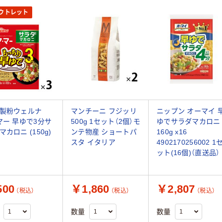
ウトレット
製粉ウェルナ
マンチーニ フジッリ
ニップン オーマイ 
マー 早ゆで3分サ
500g 1セット（2個）モ
ゆでサラダマカロニ
マカロニ (150g)
ンテ物産 ショートパ
160g x16
個
スタ イタリア
4902170256002 1
ット(16個)（直送品）
00
￥1,860
￥2,807
（税込）
（税込）
（税込）
数量
数量