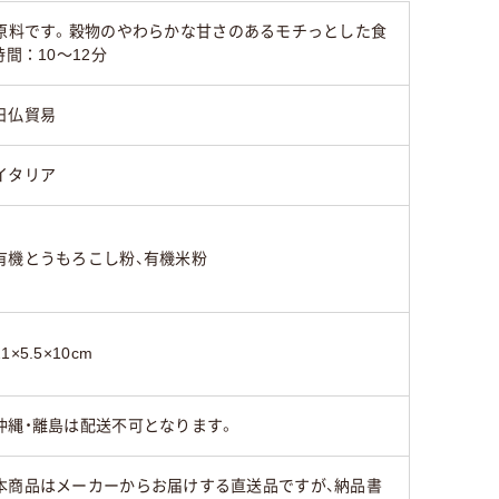
が原料です。穀物のやわらかな甘さのあるモチっとした食
間：10～12分
日仏貿易
イタリア
有機とうもろこし粉、有機米粉
21×5.5×10cm
沖縄・離島は配送不可となります。
本商品はメーカーからお届けする直送品ですが、納品書