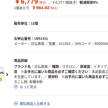
￥6,779
／￥6,277（税抜き）
軽減税率8%
（税込）
￥564.92
1個あたり
（税込）
販売単位：12個
お申込番号：U951411
メーカー：日仏貿易
／型番：411933
／JANコード：8009004
商品詳細
ブランド名
日仏貿易
／
種類
マカロニ
／
原産国
イタリア
目 ※お手元に届いた商品を必ずご確認ください
本品製造
を生産しています。
／
原材料 ※お手元に届いた商品を必ず
ろこし粉、有機米粉
もっと見る
類似商品と比較する