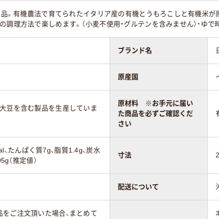
定商品。有機農法で育てられたイタリア産の有機とうもろこしと有機米
の調理方法で楽しめます。（小麦不使用・グルテンを含みません）・ゆで時
ブランド名
原産国
原材料 ※お手元に届い
、大豆を含む製品を生産していま
た商品を必ずご確認くだ
さい
cal、たんぱく質7g、脂質1.4g、炭水
寸法
05g（推定値）
配送について
品をご注文頂いた場合、まとめて