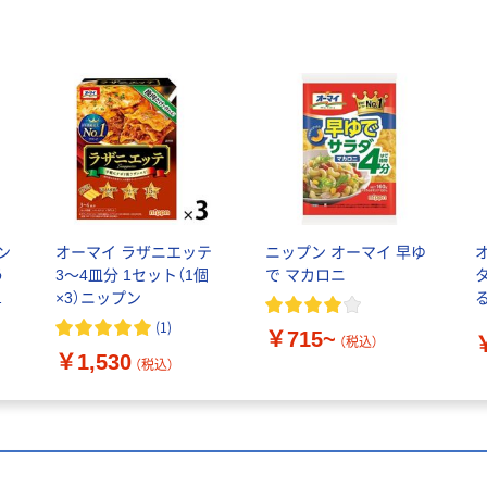
ゼン
オーマイ ラザニエッテ
ニップン オーマイ 早ゆ
う
3～4皿分 1セット（1個
で マカロニ
質
×3）ニップン
る
マ
(
1
)
￥715~
（税込）
￥1,530
（税込）