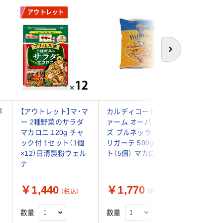
アウトレット
アウト
次へ
早
【アウトレット】マ・マ
カルディコーヒーフ
【アウト
ー 2種野菜のサラダ
ァーム オーバーシー
ー 2種
マカロニ 120g チャ
ズ ブルネッラ ペンネ
マカロニ 
セ
ック付 1セット（1個
リガーテ 500g 1セッ
ック付 1
×12）日清製粉ウェル
ト（5個） マカロニ
×6）日
ナ
￥1,440
￥1,770
￥750
（税込）
（税込）
数量
数量
数量