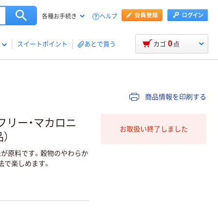
ヘルプ
各種お手続き
0
スイートポイント
あとで買う
カゴ
点
商品情報を印刷する
フリー・マカロニ
お取扱い終了しました
品）
が原料です。穀物のやわらか
法で楽しめます。