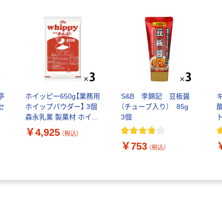
亭
ホイッピー650g【業務用
S&B 李錦記 豆板醤
セ
ホイップパウダー】 3個
（チューブ入り） 85g
森永乳業 製菓材 ホイッ
3個
ト
プクリーム 粉末 常温保
￥4,925
（税込）
存
￥753
（税込）