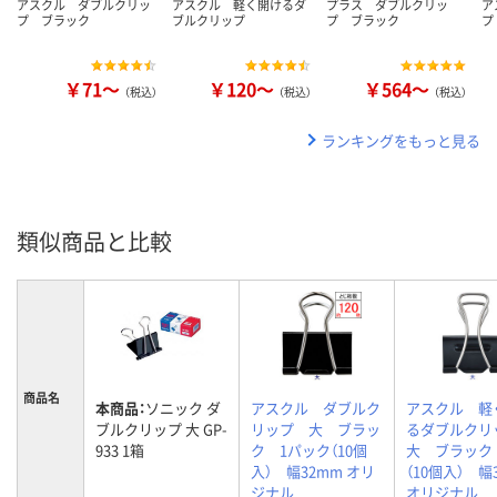
アスクル ダブルクリッ
アスクル 軽く開けるダ
プラス ダブルクリッ
ア
プ ブラック
ブルクリップ
プ ブラック
プ
￥71～
￥120～
￥564～
（税込）
（税込）
（税込）
ランキングをもっと見る
類似商品と比較
商品名
本商品：
ソニック ダ
アスクル ダブルク
アスクル 軽
ブルクリップ 大 GP-
リップ 大 ブラッ
るダブルク
933 1箱
ク 1パック（10個
大 ブラック
入） 幅32mm オリ
（10個入） 幅
ジナル
オリジナル