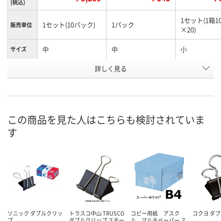
(税込)
1セット(1箱1
1セット(10パック)
1パック
販売単位
×20)
中
中
小
サイズ
お申込番
詳しく見る
EH23080
RR52061
EH23087
号
4点
あり
入荷待ち
在庫
ご注文後、お
この商品を見た人はこちらも検討されていま
8月8日（土）
8月8日（土）
ついてご連絡
お届け日
す
ます
数量
数量
数量
カゴへ
カゴへ
カ
ソニック ダブルクリッ
トラスコ中山 TRUSCO
コピー用紙 アスク
コクヨ ダ
プ
ダブルクリップ スチー
ル マルチペーパー ス