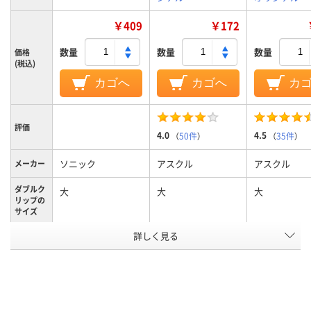
￥409
￥172
数量
数量
数量
価格
(税込)
カゴへ
カゴへ
カ
評価
4.0
4.5
（
50件
）
（
35件
）
ソニック
アスクル
アスクル
メーカー
ダブルク
大
大
大
リップの
サイズ
詳しく見る
大
大
大
サイズ
カラーグ
ブラック系
ブラック系
ブラック系
ループ
アスクル
商品環境