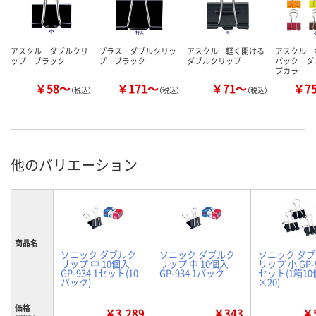
アスクル ダブルクリ
プラス ダブルクリッ
アスクル 軽く開ける
アスクル 
ップ ブラック
プ ブラック
ダブルクリップ
パック ダ
プカラー
￥58～
￥171～
￥71～
￥7
（税込）
（税込）
（税込）
他のバリエーション
商品名
ソニック ダブルク
ソニック ダブルク
ソニック ダ
リップ 中 10個入
リップ 中 10個入
リップ 小 GP-9
GP-934 1セット(10
GP-934 1パック
セット(1箱1
パック)
×20)
価格
￥3,289
￥343
￥5