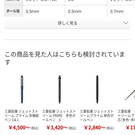
0.5ｍｍ
0.5ｍｍ
0.7ｍｍ
ボール径
詳しく見る
ダークネイビー
ダークネイビー
ブラック
カラー
お申込番
AWR5804
UH78964
AWR5805
号
入荷待ち
4点
入荷待ち
在庫
この商品を見た人はこちらも検討されていま
す
ご注文後、お届けに
ご注文後、お
ついてご連絡いたし
8月8日（土）
ついてご連絡
お届け日
ます
ます
数量
数量
数量
カゴへ
カゴへ
カ
三菱鉛筆 ジェットスト
三菱鉛筆 ジェットスト
三菱鉛筆 ジェットスト
三菱鉛筆 
リーム プライム 多機能
リーム PRIME 多色ボ
リームプライム 単色ボ
トリームプ
ペン 3＆1
ールペン S…
ールペン
芯（多色・多
￥4,500～
￥3,420～
￥2,840～
￥1
（税込）
（税込）
（税込）