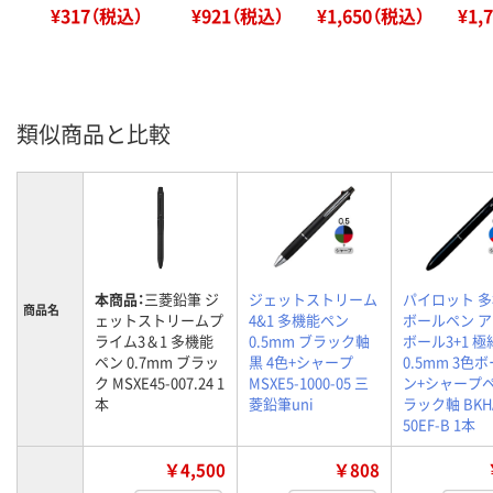
¥317（税込）
¥921（税込）
¥1,650（税込）
¥1,
類似商品と比較
本商品：
三菱鉛筆 ジ
ジェットストリーム
パイロット 
商品名
ェットストリームプ
4&1 多機能ペン
ボールペン 
ライム3＆1 多機能
0.5mm ブラック軸
ボール3+1 極
ペン 0.7mm ブラッ
黒 4色+シャープ
0.5mm 3色
ク MSXE45-007.24 1
MSXE5-1000-05 三
ン+シャープペ
本
菱鉛筆uni
ラック軸 BKH
50EF-B 1本
￥4,500
￥808