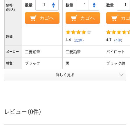
数量
数量
数量
価格
(税込)
カゴへ
カゴへ
カ
評価
4.4
4.7
（
32件
）
（
4件
）
三菱鉛筆
三菱鉛筆
パイロット
メーカー
ブラック
黒
ブラック軸
軸色
詳しく見る
0.7ｍｍ
0.5mm
ボール径
油性インク
ジェットストリーム
アクロインク
インク種
類
インク
黒、赤、青
黒・赤・青・緑
黒 赤 青
インク色
レビュー（0件）
ブラック系
ブラック系
カラーグ
ループ