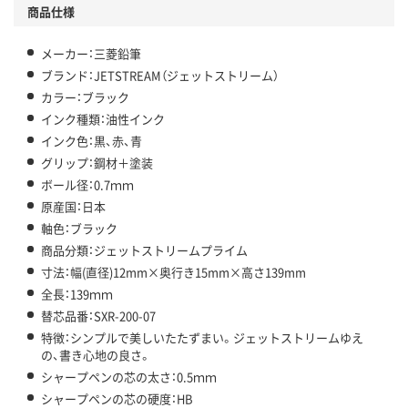
商品仕様
メーカー：三菱鉛筆
ブランド：JETSTREAM（ジェットストリーム）
カラー：ブラック
インク種類：油性インク
インク色：黒、赤、青
グリップ：鋼材＋塗装
ボール径：0.7ｍｍ
原産国：日本
軸色：ブラック
商品分類：ジェットストリームプライム
寸法：幅(直径)12mm×奥行き15mm×高さ139mm
全長：139ｍｍ
替芯品番：SXR-200-07
特徴：シンプルで美しいたたずまい。ジェットストリームゆえ
の、書き心地の良さ。
シャープペンの芯の太さ：0.5ｍｍ
シャープペンの芯の硬度：HB