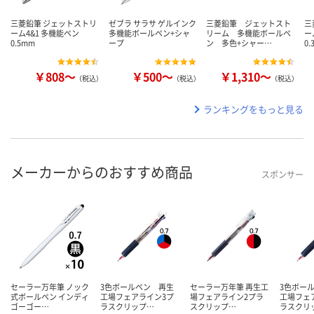
三菱鉛筆 ジェットストリ
ゼブラ サラサ ゲルインク
三菱鉛筆 ジェットスト
三
ーム4&1 多機能ペン
多機能ボールペン+シャ
リーム 多機能ボールペ
ー
0.5mm
ープ
ン 多色+シャー…
0.
￥808～
￥500～
￥1,310～
（税込）
（税込）
（税込）
ランキングをもっと見る
メーカーからのおすすめ商品
スポンサー
セーラー万年筆 ノック
3色ボールペン 再生
セーラー万年筆 再生工
3色ボー
式ボールペン インディ
工場フェアライン3プ
場フェアライン2プラ
工場フェ
ゴーゴー…
ラスクリップ…
スクリップ…
ラスクリ