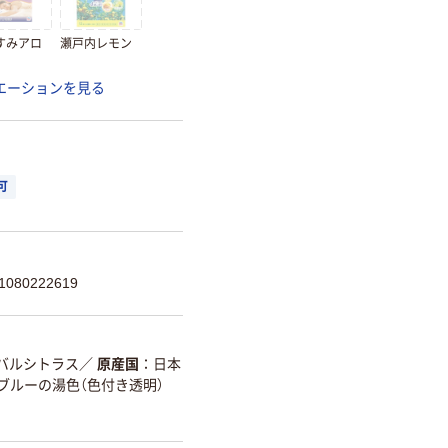
すみアロ
瀬戸内レモン
エーションを見る
可
080222619
バルシトラス
／
原産国
日本
ブルーの湯色（色付き透明）