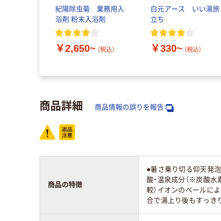
紀陽除虫菊 業務用入
白元アース いい湯旅
浴剤 粉末入浴剤
立ち
￥2,650~
￥330~
（税込）
（税込）
商品詳細
商品情報の誤りを報告
●暑さ乗り切る仰天発泡
酸・温泉成分（※炭酸水
商品の特徴
較）イオンのベールによ
合で湯上り後もすっきり