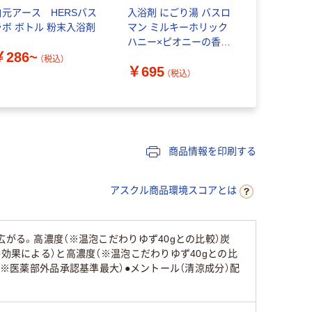
白元アース HERSバス
入浴剤 にごり湯 バスロ
【数量限定】
ラボ ボトル 粉末入浴剤
マン ミルキーホリック
アソート 
ハニー×ピオニーの香り
梅 詰め合わ
￥286~
クリーミーイエローの
明タイプ 1
（税込）
￥695
￥728
湯色 600g 1個 アース製
り） アース
（税込）
（
薬
商品情報を印刷する
アスクル商品環境スコアとは
がる。高濃度（※温泡こだわりゆず40gとの比較）炭
効果による）と高濃度（※温泡こだわりゆず40gとの比
（※医薬部外品承認基準最大）●メントール（清涼成分）配