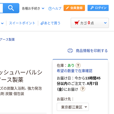
ヘルプ
各種お手続き
0
スイートポイント
あとで買う
カゴ
点
 アース製薬
商品情報を印刷する
在庫：
あり
希望の数量で在庫確認
レッシュハーバルシ
お届け日：今から
13時間45
アース製薬
分以内
のご注文で、
8月7日
イズの炭酸入浴剤。強力発泡
（金）
にお届け
剤 炭酸 個包装
お届け先：