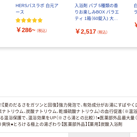
HERSバスラボ 白元ア
入浴剤 バブ 5種類の香
ース
りお楽しみBOX バラエ
ティ 1箱（60錠入) 大容
量アソート 花王
￥286~
￥2,517
（税込）
（税込）
！【夏のだるさをガツンと回復】強力発泡で、有効成分がお湯にすばやく広
素ナトリウム、炭酸ナトリウム、乾燥硫酸ナトリウム）の血行促進（※温浴
る温浴保護で、温浴効果をUP（※さら湯との比較）！●医薬部外品最大量
爽快●とろける極上の湯ざわり【医薬部外品】【薬用】炭酸入浴剤