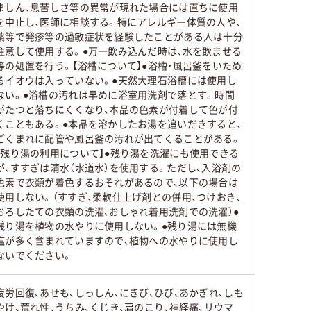
ましん、息苦しさ等の異常が現れた場合には直ちに使用
を中止し、医師に相談する。特にアレルギー体質の人や、
薬等で発疹等の過敏症状を経験したことがある人は十分
注意して使用する。●万一飲み込んだ時は、水を飲ませる
等の処置を行う。【浴槽について】●浴槽・風呂釜をいため
るイオウは入っていない。●天然大理石浴槽には使用し
ない。●浴槽の汚れは早めに浴室用洗剤で落とす。時間
がたつと落ちにくくなり、本品の色素が付着して色が付
くこともある。●本品を溶かしたお湯を追いだきすると、
ごくまれに配管や風呂釜の汚れが出てくることがある。
【残り湯の利用について】●残り湯を洗濯にも使用できる
が、すすぎは清水（水道水）を使用する。ただし、入浴剤の
色素で衣類が着色するおそれがあるので、以下の場合は
使用しない。（すすぎ、柔軟仕上げ剤との併用、つけおき、
おろしたての衣類の洗濯、おしゃれ着用洗剤での洗濯）●
残り湯を植物の水やりに使用しない。●残り湯には無機
塩が多く含まれていますので、植物への水やりに使用し
ないでください。
疲労回復、あせも、しっしん、にきび、ひび、あかぎれ、しも
やけ、荒れ性、うちみ、くじき、肩のこり、神経痛、リウマ