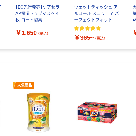
V
【EC先行発売】ケアセラ
ウェットティッシュ ア
AP保湿ラップマスク 4
ルコール スコッティ パ
梅
枚 ロート製薬
ーフェクトフィット
4
99.9%除菌 日本製紙ク
￥1,650
レシア
（税込）
￥365~
（税込）
人気商品