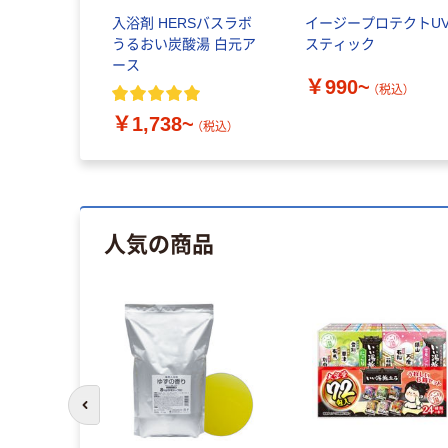
入浴剤 HERSバスラボ
イージープロテクトU
うるおい炭酸湯 白元ア
スティック
ース
￥990~
（税込）
￥1,738~
（税込）
人気の商品
前のスライドへ