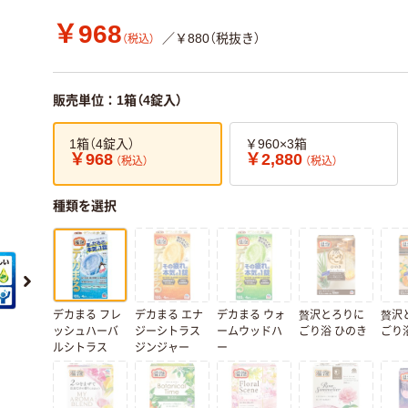
￥968
／￥880（税抜き）
（税込）
販売単位：1箱（4錠入）
1箱（4錠入）
￥960×3箱
￥968
￥2,880
（税込）
（税込）
種類を選択
デカまる フレ
デカまる エナ
デカまる ウォ
贅沢とろりに
贅沢
ッシュハーバ
ジーシトラス
ームウッドハ
ごり浴 ひのき
ごり
ルシトラス
ジンジャー
ー