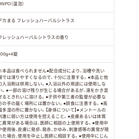
ONPO（温泡）
デカまる フレッシュハーバルシトラス
フレッシュハーバルシトラスの香り
100g×4錠
※本品は食べられません●配合成分により、浴槽や洗い
場では滑りやすくなるので、十分に注意する。●本品と他
の入浴剤は併用しない。●入浴以外の用途には使用しな
い。●一部の溶け残りが生じる場合があるが、湯をかき混
ぜるときれいに溶ける。●子供や第三者の監督が必要な
方の手の届く場所には置かない。●誤食に注意する。●高
温多湿の所に置かない。【身体について】●メントールの
刺激に弱い方は使用を控えること。●皮膚あるいは体質
に異常がある場合は、医師に相談の上使用する。●使用中
や使用後、皮膚に発疹、発赤、かゆみ、刺激感等の異常が現
れた場合、使用を中止し医師に相談する。●使用中にじん