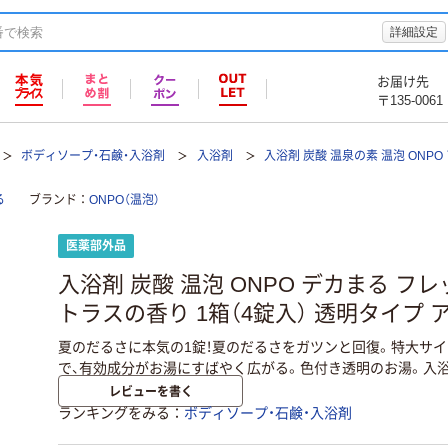
詳細設定
お届け先
〒135-0061
ボディソープ・石鹸・入浴剤
入浴剤
入浴剤 炭酸 温泉の素 温泡 ONPO
る
ブランド
ONPO（温泡）
医薬部外品
入浴剤 炭酸 温泡 ONPO デカまる フ
トラスの香り 1箱（4錠入） 透明タイプ 
夏のだるさに本気の1錠！夏のだるさをガツンと回復。特大サ
で、有効成分がお湯にすばやく広がる。色付き透明のお湯。入浴
レビューを書く
ランキングをみる
ボディソープ・石鹸・入浴剤