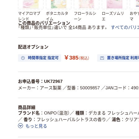
マイアロマブ
ボタニカルタ
フローラルシ
ローズソムリ
おや
レンド
イム
ーン
エ
マ
この商品のバリエーション
「種類」「販売単位」違いで 全14商品 あります。
すべてのバリ
配送オプション
￥385
時間帯指定 指定可
置き場所指定 利用
（税込）
お申込番号：UK72967
メーカー：アース製薬
／型番：50009857
／JANコード：4901
商品詳細
ブランド名
ONPO（温泡）
／
種類
デカまる フレッシュハー
／
香り
フレッシュハーバルシトラスの香り
／
湯色
クリア
もっと見る