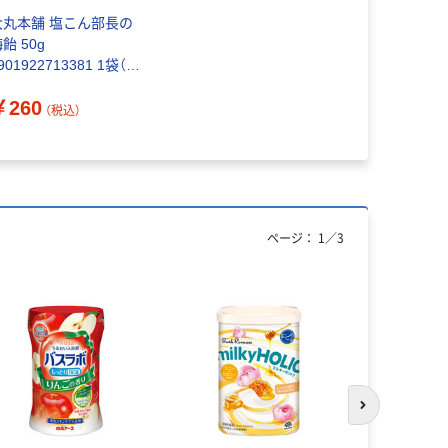
大丸本舗 塩こん部長の
飴 50g
901922713381 1袋（直
送品）
￥260
（税込）
ページ：
1
／
3
次のスライド