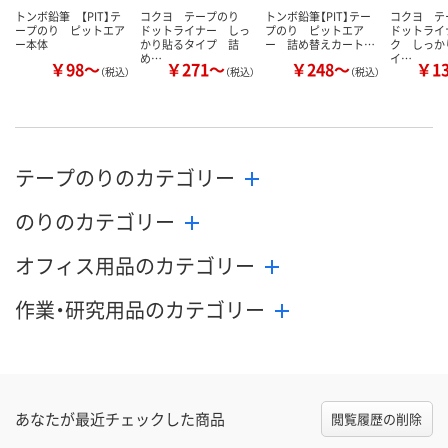
トンボ鉛筆 【PIT】テ
コクヨ テープのり
トンボ鉛筆【PIT】テー
コクヨ 
ープのり ピットエア
ドットライナー しっ
プのり ピットエア
ドットライ
ー本体
かり貼るタイプ 詰
ー 詰め替えカート…
ク しっか
め…
イ…
￥98～
￥271～
￥248～
￥1
（税込）
（税込）
（税込）
テープのりのカテゴリー
のりのカテゴリー
オフィス用品のカテゴリー
作業・研究用品のカテゴリー
あなたが最近チェックした商品
閲覧履歴の削除