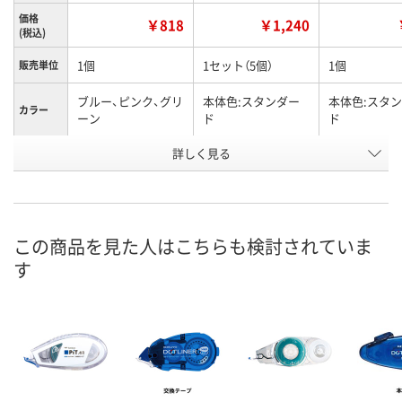
価格
￥818
￥1,240
(税込)
1個
1セット（5個）
1個
販売単位
ブルー、ピンク、グリ
本体色:スタンダー
本体色:スタ
カラー
ーン
ド
ド
お申込番
詳しく見る
NN43730
X374552
EJ99522
号
あり
あり
あり
在庫
8月11日（火）
8月11日（火）
8月11日（火）
お届け日
この商品を見た人はこちらも検討されていま
す
数量
数量
数量
カゴへ
カゴへ
カ