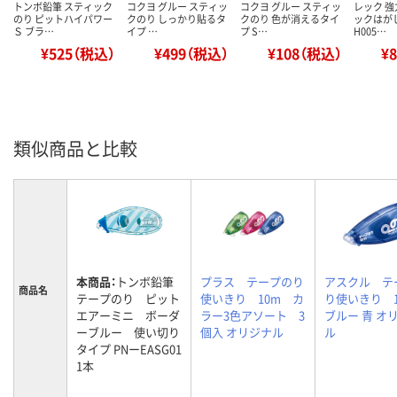
トンボ鉛筆 スティック
コクヨ グルー スティッ
コクヨ グルー スティッ
レック 
のり ピットハイパワー
クのり しっかり貼るタ
クのり 色が消えるタイ
ックはが
Ｓ ブラ…
イプ …
プ S…
H005…
¥525（税込）
¥499（税込）
¥108（税込）
¥
類似商品と比較
本商品：
トンボ鉛筆
プラス テープのり
アスクル テ
商品名
テープのり ピット
使いきり 10m カ
り使いきり 
エアーミニ ボーダ
ラー3色アソート 3
ブルー 青 オ
ーブルー 使い切り
個入 オリジナル
ル
タイプ PNーEASG01
1本