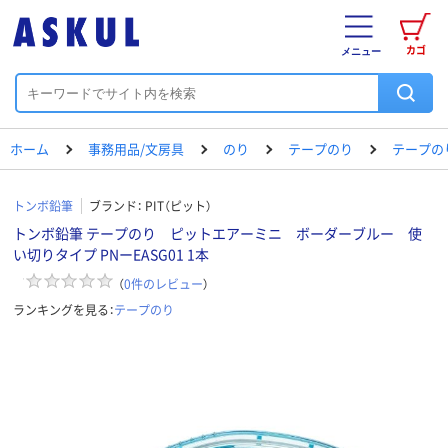
カゴ
メニュー
ホーム
事務用品/文房具
のり
テープのり
テープの
トンボ鉛筆
ブランド：
PIT（ピット）
トンボ鉛筆 テープのり ピットエアーミニ ボーダーブルー 使
い切りタイプ PNーEASG01 1本
（
0
件のレビュー
）
ランキングを見る：
テープのり