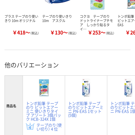
プラス テープのり使い
テープのり使いきり
コクヨ テープのり
トンボ鉛筆
きり 10m オリジナル
10m アスクル
ドットライナープチモ
ピットエアー
ア しっかり貼るタ
EAS
イ…
￥418～
￥130～
￥253～
￥2
（税込）
（税込）
（税込）
他のバリエーション
トンボ鉛筆 テープ
トンボ鉛筆 テープ
トンボ鉛筆 
商品名
のり ピットエアー
のりピットエアーミ
のりピットエ
ミニ 使いきりタイ
ニ PN-EAS 1セット
ニ PN-EAS 1
プ アソート 3個パッ
(5個)
ク HCB-324X 1個
テープのり（使
い切り） 4 位