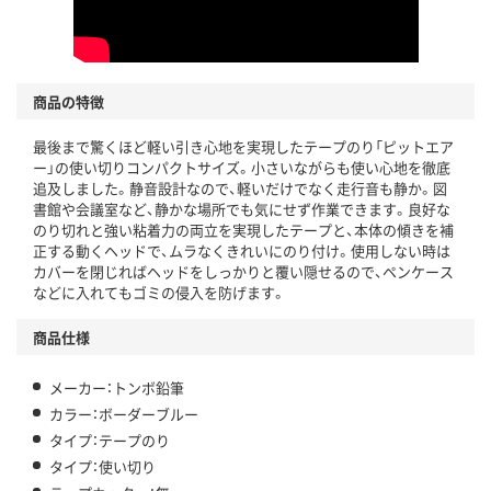
商品の特徴
最後まで驚くほど軽い引き心地を実現したテープのり「ピットエア
ー」の使い切りコンパクトサイズ。小さいながらも使い心地を徹底
追及しました。静音設計なので、軽いだけでなく走行音も静か。図
書館や会議室など、静かな場所でも気にせず作業できます。良好な
のり切れと強い粘着力の両立を実現したテープと、本体の傾きを補
正する動くヘッドで、ムラなくきれいにのり付け。使用しない時は
カバーを閉じればヘッドをしっかりと覆い隠せるので、ペンケース
などに入れてもゴミの侵入を防げます。
商品仕様
メーカー：トンボ鉛筆
カラー：ボーダーブルー
タイプ：テープのり
タイプ：使い切り