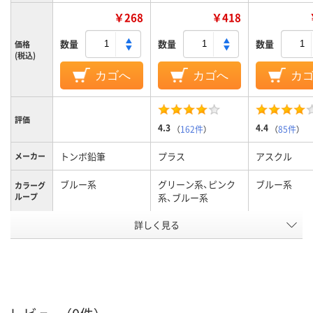
￥268
￥418
数量
数量
数量
価格
(税込)
カゴへ
カゴへ
カ
評価
4.3
4.4
（
162件
）
（
85件
）
トンボ鉛筆
プラス
アスクル
メーカー
ブルー系
グリーン系、ピンク
ブルー系
カラーグ
ループ
系、ブルー系
詳しく見る
通常
通常
通常
粘着力
細幅（4.0mm～
細幅（4.0mm～
細幅（4.0mm
幅（mm）
8.3mm）
8.3mm）
8.3mm）
短尺（6.5m～13.9m）
短尺（6.5m～13.9m）
短尺（6.5m～1
長さ（m）