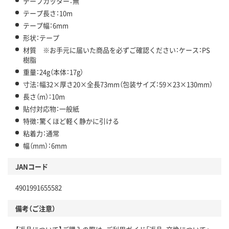
テープカッター：無
テープ長さ：10m
テープ幅：6mm
形状：テープ
材質 ※お手元に届いた商品を必ずご確認ください：ケース：PS
樹脂
重量：24g（本体：17g）
寸法：幅32×厚さ20×全長73mm（包装サイズ：59×23×130mm）
長さ（m）：10m
貼付対応物：一般紙
特徴：驚くほど軽く静かに引ける
粘着力：通常
幅（mm）：6mm
JANコード
4901991655582
備考（ご注意）