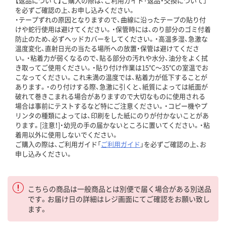
【返品について】ご購入の際は、ご利用ガイド「返品・交換について」
を必ずご確認の上、お申し込みください。
・テープずれの原因となりますので、曲線に沿ったテープの貼り付
けや蛇行使用は避けてください。・保管時には、のり部分のゴミ付着
防止のため、必ずヘッドカバーをしてください。・高温多湿、急激な
温度変化、直射日光の当たる場所への放置・保管は避けてくださ
い。・粘着力が弱くなるので、貼る部分の汚れや水分、油分をよく拭
き取ってご使用ください。・貼り付け作業は15℃～35℃の室温でお
こなってください。これ未満の温度では、粘着力が低下することが
あります。・のり付けする際、急激に引くと、紙質によっては紙面が
破れて巻きこまれる場合がありますので大切なものに使用される
場合は事前にテストするなど特にご注意ください。・コピー機やプ
リンタの種類によっては、印刷をした紙にのりが付かないことがあ
ります。[注意！]・幼児の手の届かないところに置いてください。・粘
着用以外に使用しないでください。
ご購入の際は、ご利用ガイド「
ご利用ガイド
」を必ずご確認の上、お
申し込みください。
こちらの商品は一般商品とは別便で届く場合がある別送品
です。お届け日の詳細はレジ画面にてご確認をお願い致し
ます。