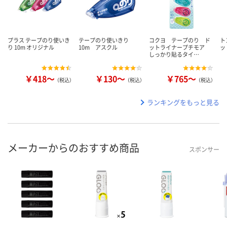
プラス テープのり使いき
テープのり使いきり
コクヨ テープのり ド
ト
り 10m オリジナル
10m アスクル
ットライナープチモア
ッ
しっかり貼るタイ…
￥418～
￥130～
￥765～
（税込）
（税込）
（税込）
ランキングをもっと見る
メーカーからのおすすめ商品
スポンサー