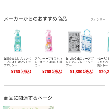
メーカーからのおすすめ商品
スポンサー
お肌の虫よけ スキンベ
スキンベープミスト ハ
蚊に効く 虫コナーズ プ
（セール
ープミスト 爽快シトラ
ローキティ 200ml お肌
レミアム プレートタイ
スキンベ
スマリン…
の…
プ …
快シト…
¥760（税込）
¥768（税込）
¥1,380（税込）
¥20,
商品に関連するページ