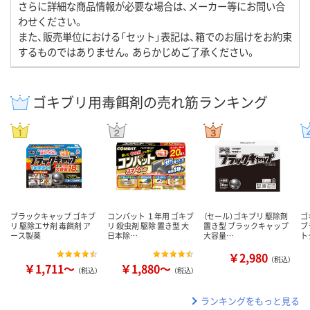
さらに詳細な商品情報が必要な場合は、メーカー等にお問い合
わせください。
また、販売単位における「セット」表記は、箱でのお届けをお約束
するものではありません。あらかじめご了承ください。
ゴキブリ用毒餌剤の売れ筋ランキング
ブラックキャップ ゴキブ
コンバット １年用 ゴキブ
（セール）ゴキブリ 駆除剤
ゴ
リ 駆除エサ剤 毒餌剤 ア
リ 殺虫剤 駆除 置き型 大
置き型 ブラックキャップ
ブ
ース製薬
日本除…
大容量…
ト
￥2,980
（税込）
￥1,711～
￥1,880～
（税込）
（税込）
ランキングをもっと見る