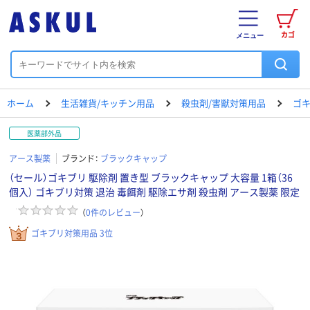
カゴ
メニュー
ホーム
生活雑貨/キッチン用品
殺虫剤/害獣対策用品
ゴ
医薬部外品
アース製薬
ブランド：
ブラックキャップ
（セール）ゴキブリ 駆除剤 置き型 ブラックキャップ 大容量 1箱（36
個入） ゴキブリ対策 退治 毒餌剤 駆除エサ剤 殺虫剤 アース製薬 限定
（
0
件のレビュー
）
ゴキブリ対策用品 3位