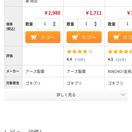
薬 限定
￥2,980
￥1,711
￥1
数量
数量
数量
価格
(税込)
カゴへ
カゴへ
カ
評価
4.4
4.5
（
79件
）
（
35件
）
アース製薬
アース製薬
KINCHO（金鳥
メーカー
ゴキブリ
ゴキブリ
ゴキブリ
対象害虫
アスクル
詳しく見る
商品環境
30
スコア