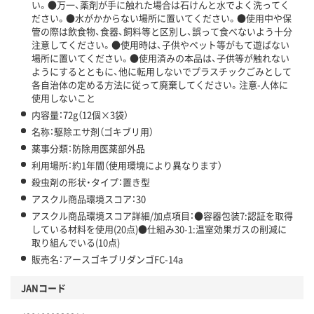
い。●万一、薬剤が手に触れた場合は石けんと水でよく洗ってく
ださい。●水がかからない場所に置いてください。●使用中や保
管の際は飲食物、食器、飼料等と区別し、誤って食べないよう十分
注意してください。●使用時は、子供やペット等がもて遊ばない
場所に置いてください。●使用済みの本品は、子供等が触れない
ようにするとともに、他に転用しないでプラスチックごみとして
各自治体の定める方法に従って廃棄してください。注意-人体に
使用しないこと
内容量：72g（12個×3袋）
名称：駆除エサ剤（ゴキブリ用）
薬事分類：防除用医薬部外品
利用場所：約1年間（使用環境により異なります）
殺虫剤の形状・タイプ：置き型
アスクル商品環境スコア：30
アスクル商品環境スコア詳細/加点項目：●容器包装7:認証を取得
している材料を使用(20点)●仕組み30-1:温室効果ガスの削減に
取り組んでいる(10点)
販売名：アースゴキブリダンゴFC-14a
JANコード