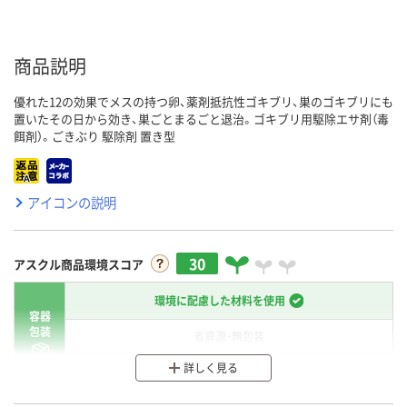
商品説明
優れた12の効果でメスの持つ卵、薬剤抵抗性ゴキブリ、巣のゴキブリにも
置いたその日から効き、巣ごとまるごと退治。ゴキブリ用駆除エサ剤（毒
餌剤）。ごきぶり 駆除剤 置き型
アイコンの説明
30
アスクル商品環境スコア
環境に配慮した材料を使用
容器
包装
省資源・無包装
詳しく見る
分別・リサイクルしやすい設計