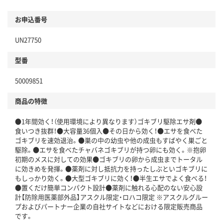
環境に配慮した材料を使用
商品
お申込番号
本体
省資源・省エネ・節水
UN27750
分別・リサイクルしやすい設計
型番
独自の回収スキームがある
仕組
50009851
アスクルで資源循環している
商品の特徴
温室効果ガスなどの削減
●1年間効く！（使用環境により異なります）ゴキブリ駆除エサ剤●
この商品の環境配慮ポイントです。下記商品詳細「
食いつき抜群！●大容量36個入●その日から効く！●エサを食べた
アスクル商品環境スコア詳細／加点項目
」で確認できます。
ゴキブリを速効退治。●巣の中の幼虫や他の成虫もすばやく巣ごと
駆除。●エサを食べたチャバネゴキブリが持つ卵にも効く。※抱卵
初期のメスに対しての効果●ゴキブリの卵から成虫までトータル
に効きめを発揮。●薬剤に対し抵抗力を持ったしぶといゴキブリに
もしっかり効く。●大型ゴキブリに効く！●半生エサでよく食べる！
●置くだけ簡単コンパクト設計●薬剤に触れる心配のない安心設
計【防除用医薬部外品】アスクル限定・ロハコ限定 ※アスクルグルー
プおよびパートナー企業の自社サイトなどにおける限定販売商品
です。