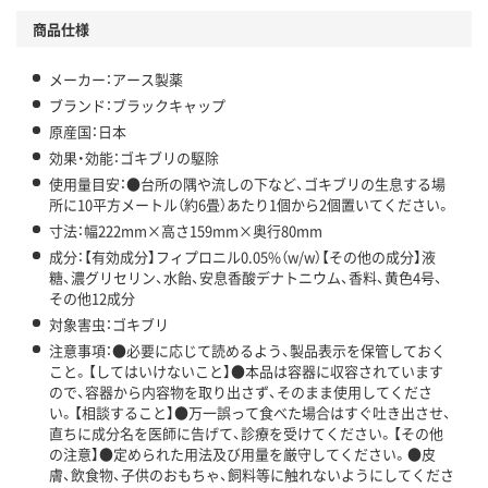
商品仕様
メーカー：アース製薬
ブランド：ブラックキャップ
原産国：日本
効果・効能：ゴキブリの駆除
使用量目安：●台所の隅や流しの下など、ゴキブリの生息する場
所に10平方メートル（約6畳）あたり1個から2個置いてください。
寸法：幅222mm×高さ159mm×奥行80mm
成分：【有効成分】フィプロニル0.05%（w/w）【その他の成分】液
糖、濃グリセリン、水飴、安息香酸デナトニウム、香料、黄色4号、
その他12成分
対象害虫：ゴキブリ
注意事項：●必要に応じて読めるよう、製品表示を保管しておく
こと。【してはいけないこと】●本品は容器に収容されています
ので、容器から内容物を取り出さず、そのまま使用してくださ
い。【相談すること】●万一誤って食べた場合はすぐ吐き出させ、
直ちに成分名を医師に告げて、診療を受けてください。【その他
の注意】●定められた用法及び用量を厳守してください。●皮
膚、飲食物、子供のおもちゃ、飼料等に触れないようにしてくださ