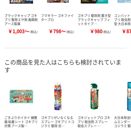
ブラックキャップ ゴキ
フマキラー ゴキファイ
ゴキブリ 駆除剤 置き型
コンバット 
ブリ 駆除エサ剤 毒餌剤
タープロ
ブラックキャップ フィ
ブリ 殺虫剤
アース製薬
ットタイプ …
型 大日本
￥1,003～
￥798～
￥980
￥8
（税込）
（税込）
（税込）
この商品を見た人はこちらも検討されていま
す
ごきぶりホイホイ 捕獲
ゴキブリがいなくなる
ゴキジェットプロ ゴキ
大日本除虫
器 粘着シート ゴキブリ
スプレー ゴキブリ トコ
ブリ 殺虫剤 スプレー
ムエンダー 
対策 アース製…
ジラミ 駆除 忌…
殺虫スプレー …
コジラミ 