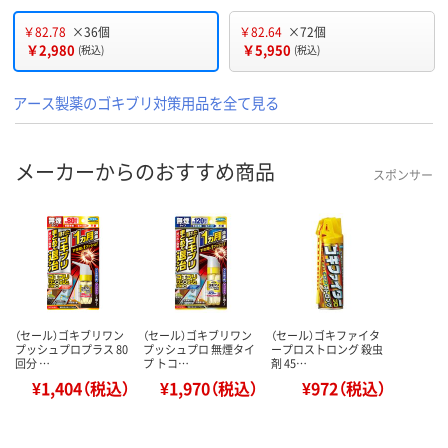
￥82.78
×36個
￥82.64
×72個
￥2,980
￥5,950
(税込)
(税込)
アース製薬のゴキブリ対策用品を全て見る
メーカーからのおすすめ商品
スポンサー
（セール）ゴキブリワン
（セール）ゴキブリワン
（セール）ゴキファイタ
プッシュプロプラス 80
プッシュプロ 無煙タイ
ープロストロング 殺虫
回分 …
プ トコ…
剤 45…
¥1,404（税込）
¥1,970（税込）
¥972（税込）