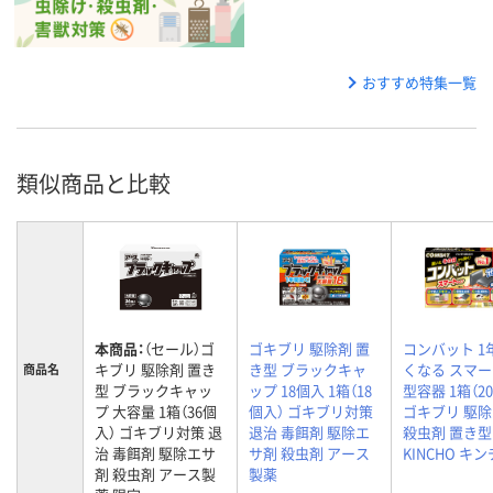
おすすめ特集一覧
類似商品と比較
本商品：
（セール）ゴ
ゴキブリ 駆除剤 置
コンバット 1
キブリ 駆除剤 置き
き型 ブラックキャ
くなる スマー
商品名
型 ブラックキャッ
ップ 18個入 1箱（18
型容器 1箱（2
プ 大容量 1箱（36個
個入） ゴキブリ対策
ゴキブリ 駆除
入） ゴキブリ対策 退
退治 毒餌剤 駆除エ
殺虫剤 置き型
治 毒餌剤 駆除エサ
サ剤 殺虫剤 アース
KINCHO キ
剤 殺虫剤 アース製
製薬