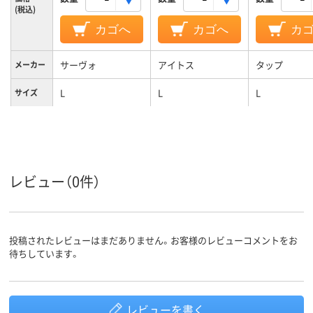
(税込)
カゴへ
カゴへ
カ
サーヴォ
アイトス
タップ
メーカー
L
L
L
サイズ
ネイビー系
ブルー系
ホワイト系
カラーグ
ループ
女性用
女性用
女性用
対象
レビュー（0件）
投稿されたレビューはまだありません。お客様のレビューコメントをお
待ちしています。
レビューを書く