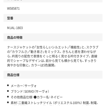
W585871
型番
MJAL-1803
商品の特徴
ナースジャケットの「女性らしいシルエット」「機能性」と、スクラブ
の「カラフルさ」「動き易さ」をミックス。きちんと感を漂わせなが
ら、衿周りの配色で表情をぐっと明るく見せる衿付きタイプ。直線
的でシャープなデザインは、前から見ても横から見ても、すっきり
爽やかな印象に。カラーは5色展開。
商品仕様
メーカー：サーヴォ
ブランド：SERVO（サーヴォ）
その他商品仕様：●カラー名：ネイビー
素材：二重織ストレッチツイル （ポリエステル100％） 制菌、制電、