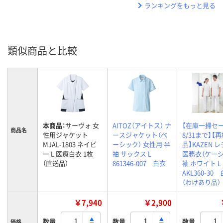
ランキングをもっと見る
類似商品と比較
本商品：
サーヴォ 女
AITOZ（アイトス） ナ
【在庫一掃セー
商品名
性用ジャケット
ースジャケット（ベ
8/31まで】【
MJAL-1803 ネイビ
ーシック） 女性用 半
品】KAZEN 
ー L 医療白衣 1枚
袖 サックス L
医務衣（ケーシ
（直送品）
861346-007 白衣
袖 ホワイト L
AKL360-30
（わけあり品）
￥7,940
￥2,900
数量
数量
数量
価格