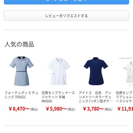
レビューをリクエストする
人気の商品
フォーク レディス チュ
住商モンブラン ナース
アイトス 白衣 アシ
住商モンブ
ニック 7056SC
ジャケット 半袖
ンメトリーカラーチュ
ラアシュレ
MN500
ニック（リボン型ポケ…
ースジャケ
￥8,470～
￥5,980～
￥3,780～
￥11,9
（税込）
（税込）
（税込）