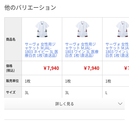
他のバリエーション
商品名
サーヴォ 女性用ジ
サーヴォ 女性用ジ
サーヴォ 女
ャケット MJAL-
ャケット MJAL-
ャケット MJA
1803 ネイビー 3L 医
1803 ワイン 3L 医療
1803 ワイン 
療白衣 1枚（直送品）
白衣 1枚（直送品）
白衣 1枚（直送
価格
￥7,940
￥7,940
￥7
(税込)
1枚
1枚
1枚
販売単位
3L
3L
L
サイズ
詳しく見る
ネイビー
ワイン
ワイン
カラー
お申込番
W585873
W585878
W585876
号