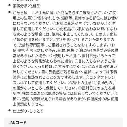
薬事分類：化粧品
注意事項 ※お手元に届いた商品を必ずご確認ください：〈ご使
用上の注意〉○傷やはれもの、湿疹等、異常のある部位にはお使い
にならないでください。○お肌に異常が生じていないかよく注
意して使用してください。○化粧品がお肌に合わない時、すなわ
ち次のような場合には、使用を中止してください。そのまま化粧
品類の使用を続けますと、症状を悪化させることがありますの
で、皮膚科専門医等にご相談されることをおすすめします。（1）
使用中、赤味、はれ、かゆみ、刺激、色抜け（白斑等）や黒ずみ等の異
常があらわれた場合。（2）使用したお肌に、直射日光があたって
上記のような異常があらわれた場合。○目に入らないようご注
意ください。入った時は、こすらずにすぐに水かぬるま湯で洗い
流してください。目に異物感が残る場合や、症状によっては眼科
医等にご相談されることをおすすめします。○コンタクトレン
ズははずして使用してください。〈保管上の注意〉○乳幼児の手
の届かないところに保管してください。○直射日光のあたる場
所や、極端に高温又は低温の場所には保管しないでください。○
稀に、透明の液質が見られる場合がありまが、保湿成分の為、使用
上問題ありません。
仕上がり：しっとり
JANコード