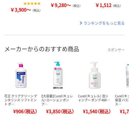
￥9,280～
￥1,512
（税込）
（税込）
￥3,900～
（税込）
ランキングをもっと見る
メーカーからのおすすめ商品
スポンサー
花王 クリアクリーン デ
【大容量】Curel（キュレ
Curel（キュレル） 泡シ
Curel（
ンタリンス ソフトミン
ル） ローション ポン
ャンプー ポンプ 480…
保湿 バス
ト ポ…
プ…
ス…
¥906（税込）
¥3,850（税込）
¥1,540（税込）
¥1,