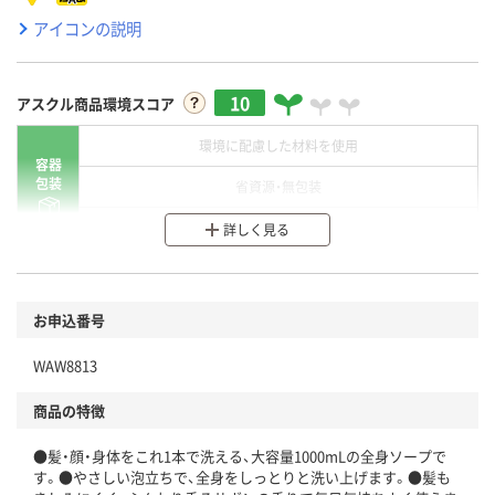
アイコンの説明
10
アスクル商品環境スコア
環境に配慮した材料を使用
容器
包装
省資源・無包装
分別・リサイクルしやすい設計
詳しく見る
環境に配慮した材料を使用
商品
お申込番号
本体
省資源・省エネ・節水
WAW8813
分別・リサイクルしやすい設計
商品の特徴
独自の回収スキームがある
仕組
●髪・顔・身体をこれ1本で洗える、大容量1000mLの全身ソープで
アスクルで資源循環している
す。●やさしい泡立ちで、全身をしっとりと洗い上げます。●髪も