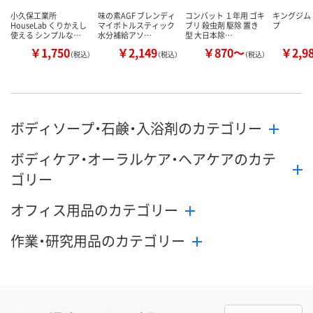
小久保工業所
味の素AGF ブレンディ
コンバット １年用 ゴキ
キングジム
HouseLab くりかえし
マイボトルスティック
ブリ 殺虫剤 駆除 置き
プ
使える シンプルな…
水分補給アソ…
型 大日本除…
￥1,750
￥2,149
￥870～
￥2,9
（税込）
（税込）
（税込）
ボディソープ・石鹸・入浴剤のカテゴリー
ボディケア・オーラルケア・ヘアケアのカテ
ゴリー
オフィス用品のカテゴリー
作業・研究用品のカテゴリー