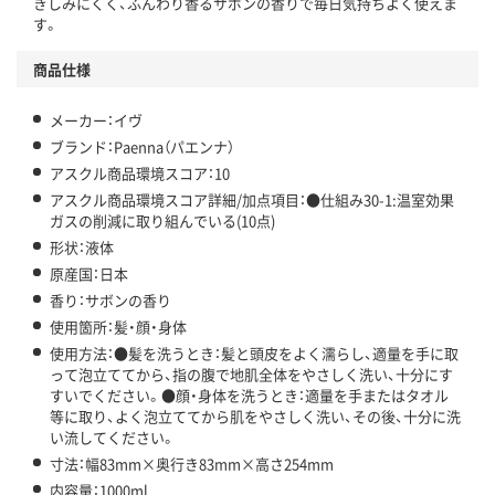
きしみにくく、ふんわり香るサボンの香りで毎日気持ちよく使えま
温室効果ガスなどの削減
す。
この商品の環境配慮ポイントです。下記商品詳細「
商品仕様
アスクル商品環境スコア詳細／加点項目
」で確認できます。
メーカー：イヴ
ブランド：Paenna（パエンナ）
アスクル商品環境スコア：10
アスクル商品環境スコア詳細/加点項目：●仕組み30-1:温室効果
ガスの削減に取り組んでいる(10点)
形状：液体
原産国：日本
香り：サボンの香り
使用箇所：髪・顔・身体
使用方法：●髪を洗うとき：髪と頭皮をよく濡らし、適量を手に取
って泡立ててから、指の腹で地肌全体をやさしく洗い、十分にす
すいでください。●顔・身体を洗うとき：適量を手またはタオル
等に取り、よく泡立ててから肌をやさしく洗い、その後、十分に洗
い流してください。
寸法：幅83mm×奥行き83mm×高さ254mm
内容量：1000ml