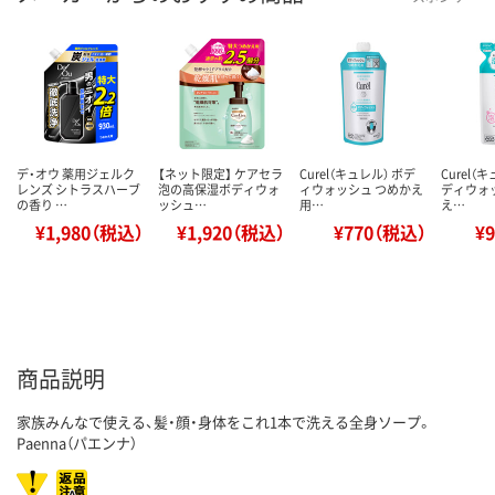
デ・オウ 薬用ジェルク
【ネット限定】 ケアセラ
Curel（キュレル） ボデ
Curel（
レンズ シトラスハーブ
泡の高保湿ボディウォ
ィウォッシュ つめかえ
ディウォ
の香り …
ッシュ…
用…
え…
¥1,980（税込）
¥1,920（税込）
¥770（税込）
¥
商品説明
家族みんなで使える、髪・顔・身体をこれ1本で洗える全身ソープ。
Paenna（パエンナ）