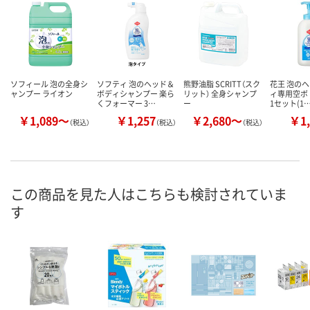
ソフィール 泡の全身シ
ソフティ 泡のヘッド＆
熊野油脂 SCRITT（スク
花王 泡の
ャンプー ライオン
ボディシャンプー 楽ら
リット） 全身シャンプ
ィ専用空ボト
くフォーマー 3…
ー
1セット(1
￥1,089～
￥1,257
￥2,680～
￥1,
（税込）
（税込）
（税込）
この商品を見た人はこちらも検討されていま
す