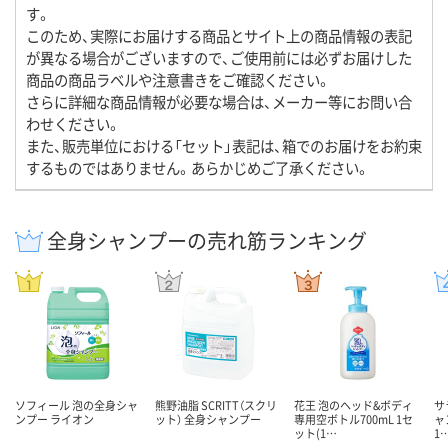
す。
このため、実際にお届けする商品とサイト上の商品情報の表記
が異なる場合がございますので、ご使用前には必ずお届けした
商品の商品ラベルや注意書きをご確認ください。
さらに詳細な商品情報が必要な場合は、メーカー等にお問い合
わせください。
また、販売単位における「セット」表記は、箱でのお届けをお約束
するものではありません。あらかじめご了承ください。
全身シャンプーの売れ筋ランキング
ソフィール 泡の全身シャ
熊野油脂 SCRITT（スクリ
花王 泡のヘッド&ボディ
サ
ンプー ライオン
ット） 全身シャンプー
専用空ボトル700mL 1セ
ャ
ット(1…
1