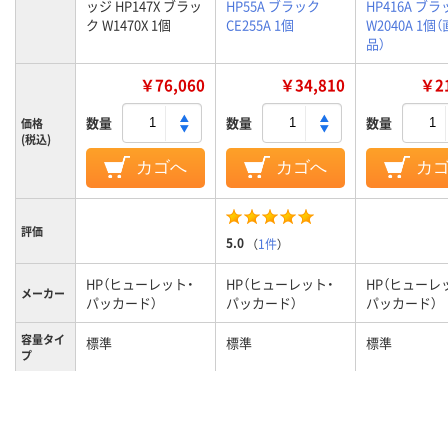
ッジ HP147X ブラッ
HP55A ブラック
HP416A ブ
ク W1470X 1個
CE255A 1個
W2040A 1個
品）
￥76,060
￥34,810
￥21
数量
数量
数量
価格
(税込)
カゴへ
カゴへ
カ
評価
5.0
（
1件
）
HP（ヒューレット・
HP（ヒューレット・
HP（ヒューレ
メーカー
パッカード）
パッカード）
パッカード）
容量タイ
標準
標準
標準
プ
W1470X
純正
純正
タイプ