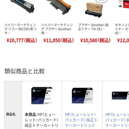
ハイパーマーケティン
ハイパーマーケティン
ブラザー（brother） 純
キヤノン（C
グ リコー（RICOH）用 リ
グ ブラザー（brother）
正トナー TN-29J…
トナー 
サ…
用…
05…
¥20,777（税込）
¥11,050（税込）
¥10,580（税込）
¥12,
類似商品と比較
本商品：
HP（ヒュー
HP（ヒューレット・
HP（ヒューレ
商品名
レット・パッカード）
パッカード） 純正ト
パッカード） 
純正トナーカートリ
ナーカートリッジ
ナーカートリ