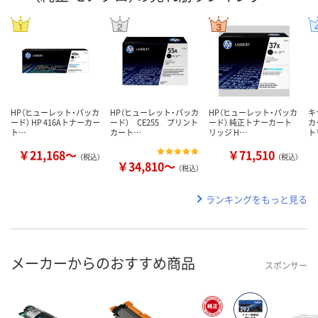
HP（ヒューレット・パッカ
HP（ヒューレット・パッカ
HP（ヒューレット・パッカ
キ
ード） HP 416Aトナーカー
ード） CE255 プリント
ード） 純正トナーカート
カ
ト…
カート…
リッジ H…
ト
￥21,168～
￥71,510
（税込）
（税込）
￥34,810～
（税込）
ランキングをもっと見る
メーカーからのおすすめ商品
スポンサー