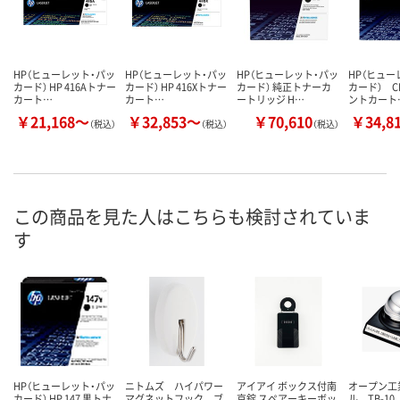
HP（ヒューレット・パッ
HP（ヒューレット・パッ
HP（ヒューレット・パッ
HP（ヒュー
カード） HP 416Aトナー
カード） HP 416Xトナー
カード） 純正トナーカ
カード） C
カート…
カート…
ートリッジ H…
ントカート
￥21,168～
￥32,853～
￥70,610
￥34,8
（税込）
（税込）
（税込）
この商品を見た人はこちらも検討されていま
す
HP（ヒューレット・パッ
ニトムズ ハイパワー
アイアイ ボックス付南
オープン工
カード） HP 147 黒トナ
マグネットフック ブ
京錠 スペアーキーボッ
ル TB-10