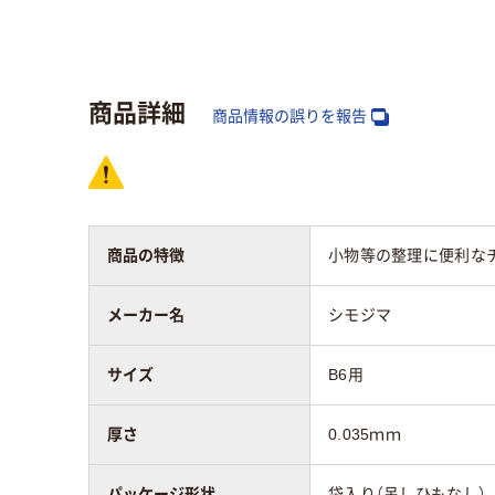
アスクル商品環境
スコア
商品詳細
商品情報の誤りを報告
商品の特徴
小物等の整理に便利な
メーカー名
シモジマ
サイズ
B6用
厚さ
0.035ｍｍ
パッケージ形状
袋入り（吊しひもなし）