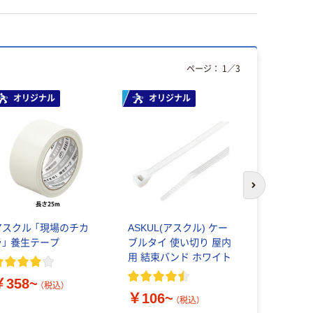
ページ：
1
／
3
オリジナル
オリジナル
本気プ
次のスライド
アスクル 「現場のチカ
ASKUL(アスクル) ケー
ゴミ袋 ス
ラ」 養生テープ
ブルタイ 使い切り 屋内
ミー 省資
用 結束バンド ホワイト
半透明 高
￥358~
（税込）
￥106~
￥561~
（税込）