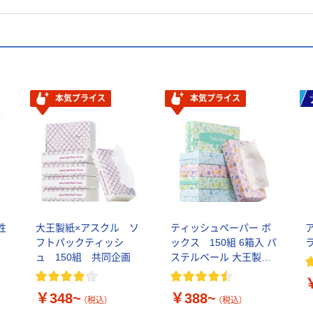
本気プライス
本気プライス
性
大王製紙×アスクル ソ
ティッシュペーパー ボ
フトパックティッシ
ックス 150組 6箱入 パ
ュ 150組 共同企画
ステルベール 大王製紙
＋アスクル共同企画
￥348~
￥388~
（税込）
（税込）