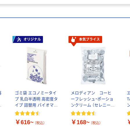
オリジナル
本気プライス
再
ゴミ袋 エコノミータイ
メロディアン コーヒ
エ
プ 乳白半透明 高密度タ
ーフレッシュ・ポーショ
紙
イプ 詰替用 バイオマス
ンクリーム （セレニー
素材10％配合
タ）
￥616~
￥168~
（税込）
（税込）