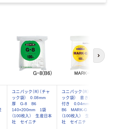
人気商
次へ
ャ
ユニパック（R）（チャ
ユニパック（R）（チャ
チャック
ック袋） 0.08mm
ック袋） 書き込み欄
付き袋） 
m
厚 G-8 B6
付き 0.04mm厚
厚 B6
産
140×200mm 1袋
B6 MARK-G 1袋
140mm×
（100枚入） 生産日本
（100枚入） 生産日本
袋（100
社 セイニチ
社 セイニチ
リーテイ