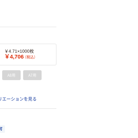
￥4.71×1000枚
￥4,706
（税込）
A8用
A7用
リエーションを見る
可