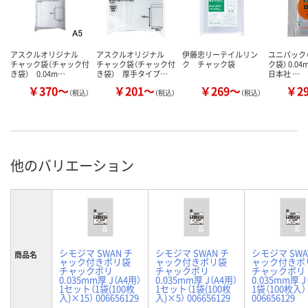
アスクルオリジナル
アスクルオリジナル
伊藤忠リーテイルリン
ユニパック（
チャック袋（チャック付
チャック袋（チャック付
ク チャック袋
ク袋） 0.0
き袋） 0.04m…
き袋） 厚手タイプ…
日本社 …
￥370～
￥201～
￥269～
￥2
（税込）
（税込）
（税込）
他のバリエーション
シモジマ SWAN チ
シモジマ SWAN チ
シモジマ SWA
商品名
ャック付きポリ袋
ャック付きポリ袋
ャック付きポ
チャックポリ
チャックポリ
チャックポリ
0.035mm厚 J（A4用）
0.035mm厚 J（A4用）
0.035mm厚 J
1セット（1袋(100枚
1セット（1袋(100枚
1袋（100枚入）
入)×15） 006656129
入)×5） 006656129
006656129