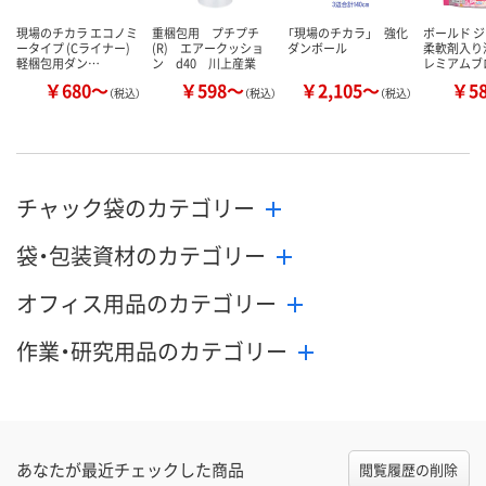
現場のチカラ エコノミ
重梱包用 プチプチ
「現場のチカラ」 強化
ボールド 
ータイプ (Cライナー)
(R) エアークッショ
ダンボール
柔軟剤入り
軽梱包用ダン…
ン d40 川上産業
レミアムブ
￥680～
￥598～
￥2,105～
￥5
（税込）
（税込）
（税込）
チャック袋のカテゴリー
袋・包装資材のカテゴリー
オフィス用品のカテゴリー
作業・研究用品のカテゴリー
あなたが最近チェックした商品
閲覧履歴の削除