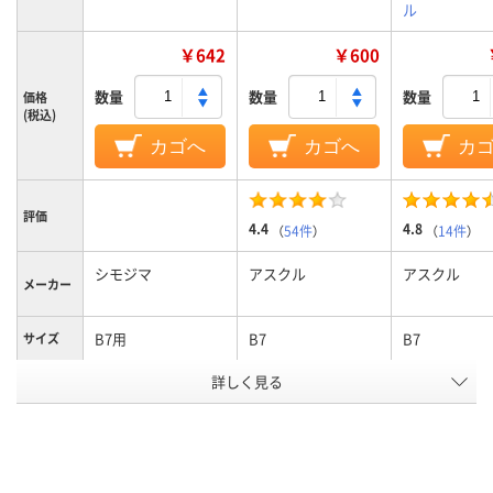
ル
￥642
￥600
数量
数量
数量
価格
(税込)
カゴへ
カゴへ
カ
評価
4.4
4.8
（
54件
）
（
14件
）
シモジマ
アスクル
アスクル
メーカー
B7用
B7
B7
サイズ
詳しく見る
低密度ポリエチレ
ポリエチレン、
低密度ポリエ
ン、LDPE（ツルツル
LDPE（ツルツルタイ
ン、LDPE（ツ
タイプ）、低密度ポリ
プ）、ポリエチレン、
タイプ）、低密
材質
エチレン、LDPE（ツ
LDPE（ツルツルタイ
エチレン、LDP
ルツルタイプ）
プ）
ルツルタイプ