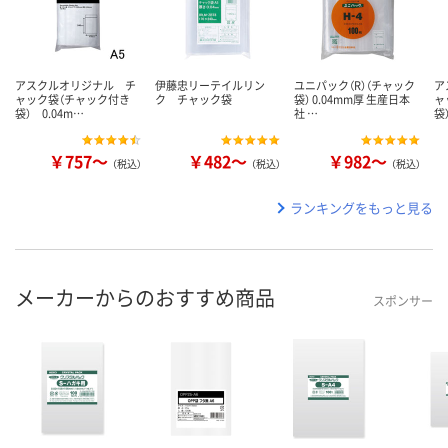
アスクルオリジナル チ
伊藤忠リーテイルリン
ユニパック（R）（チャック
ア
ャック袋（チャック付き
ク チャック袋
袋） 0.04mm厚 生産日本
ャ
袋） 0.04m…
社 …
袋
￥757～
￥482～
￥982～
（税込）
（税込）
（税込）
ランキングをもっと見る
メーカーからのおすすめ商品
スポンサー