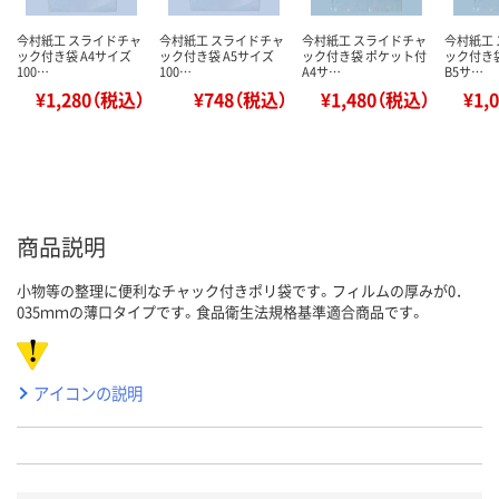
今村紙工 スライドチャ
今村紙工 スライドチャ
今村紙工 スライドチャ
今村紙工
ック付き袋 A4サイズ
ック付き袋 A5サイズ
ック付き袋 ポケット付
ック付き
100…
100…
A4サ…
B5サ…
¥1,280（税込）
¥748（税込）
¥1,480（税込）
¥1,
商品説明
小物等の整理に便利なチャック付きポリ袋です。フィルムの厚みが0．
035ｍｍの薄口タイプです。食品衛生法規格基準適合商品です。
アイコンの説明