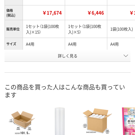
価格
￥17,674
￥6,446
￥1
(税込)
1セット（1袋(100枚
1セット（1袋(100枚
1袋(100枚入)
販売単位
入)×15）
入)×5）
A4用
A4用
A4用
サイズ
お申込番
詳しく見る
WPE1608
WPE1595
WPE1144
号
2点
あり
在庫
8月11日（火）
8月11日（火）
お届け日
この商品を買った人はこんな商品も買ってい
ます
数量
数量
現在ご注文いただけ
ません
カゴへ
カ