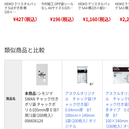
HEIKO クリスタルパッ
今村紙工 OPP袋シール
HEIKO クリスタルパッ
HEIKO
ク Sはがき用 横
なし A6サイズ 0.025…
ク SA4 横225×縦3…
ク SA3 
105×…
¥427（税込）
¥196（税込）
¥1,160（税込）
¥2,
類似商品と比較
本商品：
シモジマ
アスクルオリジナ
アスクルオリ
SWAN チャック付き
ル チャック袋（チ
ル チャック
商品名
ポリ袋 チャックポ
ャック付き袋）
ャック付き袋
リ 0.035mm厚 E（B7
0.04mm厚 B7
手タイプ 0.
用）1袋（200枚入）
100mm×140mm
厚 B7
006656124
1袋（200枚入） オリ
100×140m
ジナル
（100枚入） 