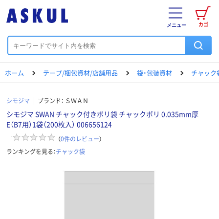
カゴ
メニュー
ホーム
テープ/梱包資材/店舗用品
袋・包装資材
チャック
シモジマ
ブランド：
ＳＷＡＮ
シモジマ SWAN チャック付きポリ袋 チャックポリ 0.035mm厚
E（B7用）1袋（200枚入） 006656124
（
0
件のレビュー
）
ランキングを見る：
チャック袋