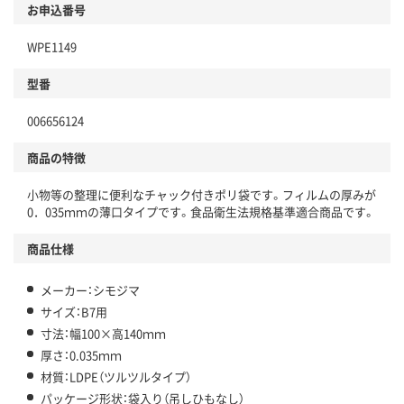
お申込番号
WPE1149
型番
006656124
商品の特徴
小物等の整理に便利なチャック付きポリ袋です。フィルムの厚みが
0．035ｍｍの薄口タイプです。食品衛生法規格基準適合商品です。
商品仕様
メーカー：シモジマ
サイズ：B7用
寸法：幅100×高140ｍｍ
厚さ：0.035ｍｍ
材質：LDPE（ツルツルタイプ）
パッケージ形状：袋入り（吊しひもなし）