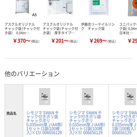
アスクルオリジナル
アスクルオリジナル
伊藤忠リーテイルリン
ユニパック（
チャック袋（チャック付
チャック袋（チャック付
ク チャック袋
ク袋） 0.0
き袋） 0.04m…
き袋） 厚手タイプ…
日本社 …
￥370～
￥201～
￥269～
￥2
（税込）
（税込）
（税込）
他のバリエーション
シモジマ SWAN チ
シモジマ SWAN チ
シモジマ SWA
商品名
ャック付きポリ袋
ャック付きポリ袋
ャック付きポ
チャックポリ
チャックポリ
チャックポリ
0.035mm厚 J（A4用）
0.035mm厚 J（A4用）
0.035mm厚 J
1セット（1袋(100枚
1セット（1袋(100枚
1袋（100枚入）
入)×15） 006656129
入)×5） 006656129
006656129