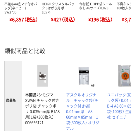
不織布A4底マチ付きバ
HEIKO クリスタルパッ
今村紙工 OPP袋シール
不織布レジ
ッグ(ネイビー)
ク Sはがき用 横
なし A6サイズ 0.025…
100枚入り
SW2735…
105×…
¥6,857（税込）
¥427（税込）
¥196（税込）
¥3,
類似商品と比較
本商品：
シモジマ
アスクルオリジナ
ユニパック（R
SWAN チャック付き
ル チャック袋（チ
ック袋） 0.0
商品名
ポリ袋 チャックポ
ャック付き袋）
B-4 A8 60×8
リ 0.035mm厚 B（A8
0.04mm厚 A8
袋（100枚） 
用）1袋（300枚入）
60mm×85mm 1
社 セイニチ
006656121
袋（300枚入） オリジ
ナル