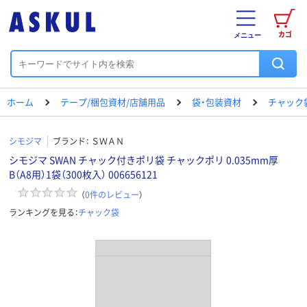
カゴ
メニュー
ホーム
テープ/梱包資材/店舗用品
袋・包装資材
チャック
シモジマ
ブランド：
ＳＷＡＮ
シモジマ SWAN チャック付きポリ袋 チャックポリ 0.035mm厚
B（A8用）1袋（300枚入） 006656121
（
0
件のレビュー
）
ランキングを見る：
チャック袋