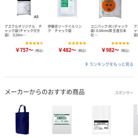
アスクルオリジナル チ
伊藤忠リーテイルリン
ユニパック（R）（チャック
ア
ャック袋（チャック付き
ク チャック袋
袋） 0.04mm厚 生産日本
ャ
袋） 0.04m…
社 …
袋
￥757～
￥482～
￥982～
（税込）
（税込）
（税込）
ランキングをもっと見る
メーカーからのおすすめ商品
スポンサー