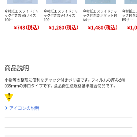
今村紙工 スライドチャ
今村紙工 スライドチャ
今村紙工 スライドチャ
今村紙工
ック付き袋 A5サイズ
ック付き袋 A4サイズ
ック付き袋 ポケット付
ック付き
100…
100…
A4サ…
B5サ…
¥748（税込）
¥1,280（税込）
¥1,480（税込）
¥1,
商品説明
小物等の整理に便利なチャック付きポリ袋です。フィルムの厚みが0．
035ｍｍの薄口タイプです。食品衛生法規格基準適合商品です。
アイコンの説明