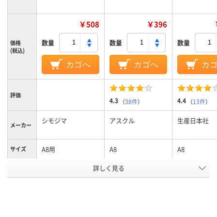
￥508
￥396
数量
数量
数量
価格
(税込)
カゴへ
カゴへ
カ
評価
4.3
4.4
（
38件
）
（
13件
）
シモジマ
アスクル
生産日本社
メーカー
A8用
A8
A8
サイズ
詳しく見る
低密度ポリエチレ
ポリエチレン、
低密度ポリエ
ン、LDPE（ツルツル
LDPE（ツルツルタイ
ン、LDPE（ツ
タイプ）、低密度ポリ
プ）、ポリエチレン、
タイプ）、低密
材質
エチレン、LDPE（ツ
LDPE（ツルツルタイ
エチレン、LDP
ルツルタイプ）
プ）
ルツルタイプ