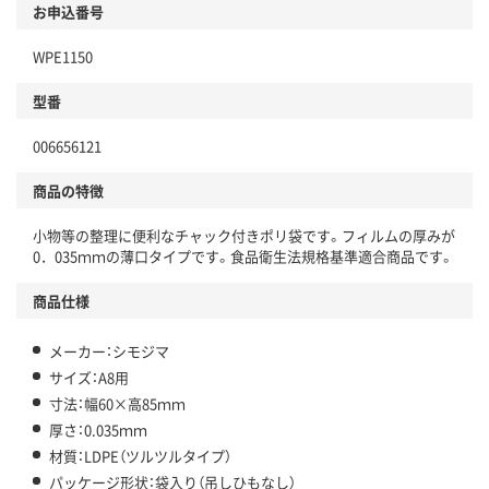
お申込番号
WPE1150
型番
006656121
商品の特徴
小物等の整理に便利なチャック付きポリ袋です。フィルムの厚みが
0．035ｍｍの薄口タイプです。食品衛生法規格基準適合商品です。
商品仕様
メーカー：シモジマ
サイズ：A8用
寸法：幅60×高85ｍｍ
厚さ：0.035ｍｍ
材質：LDPE（ツルツルタイプ）
パッケージ形状：袋入り（吊しひもなし）