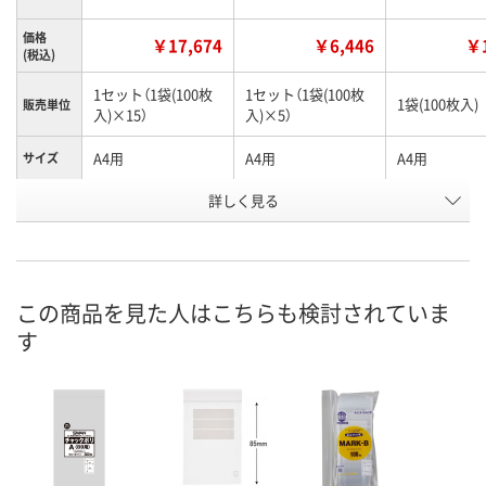
価格
￥17,674
￥6,446
￥1
(税込)
1セット（1袋(100枚
1セット（1袋(100枚
1袋(100枚入)
販売単位
入)×15）
入)×5）
A4用
A4用
A4用
サイズ
お申込番
詳しく見る
WPE1608
WPE1595
WPE1144
号
2点
あり
在庫
8月9日（日）
8月9日（日）
お届け日
この商品を見た人はこちらも検討されていま
す
数量
数量
現在ご注文いただけ
ません
カゴへ
カ