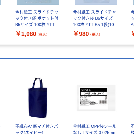
ャ
今村紙工 スライドチャ
今村紙工 スライドチャ
付
ック付き袋 ポケット付
ック付き袋 B5サイズ
-
B5サイズ 100枚 YTTF-
100枚 YTT-B5 1袋(100
A
B5 1袋(100枚入)
枚入)
A
￥1,080
￥980
（税込）
（税込）
ル
不織布A4底マチ付きバ
今村紙工 OPP袋シール
ッグ(ネイビー)
なし Lサイズ 0.025mm
枚