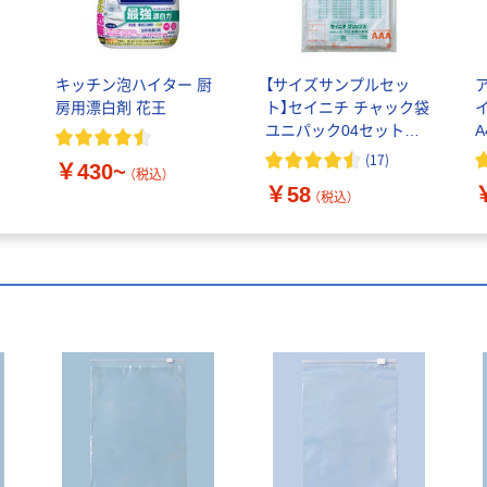
キッチン泡ハイター 厨
【サイズサンプルセッ
房用漂白剤 花王
ト】セイニチ チャック袋
ユニパック04セットサ
ンプル 1セット 生産日
(
17
)
￥430~
本社
（税込）
￥58
（税込）