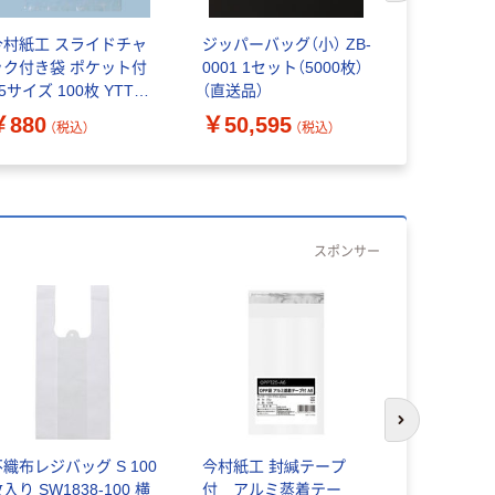
今村紙工 スライドチャ
ジッパーバッグ（小） ZB-
ジッパーバッ
ック付き袋 ポケット付
0001 1セット（5000枚）
0002 1セ
5サイズ 100枚 YTTF-
（直送品）
（直送品）
5 1袋(100枚入)
￥880
￥50,595
￥36,96
（税込）
（税込）
スポンサー
次のスライド
不織布レジバッグ S 100
今村紙工 封緘テープ
今村紙工 O
入り SW1838-100 横
付 アルミ蒸着テー
なし） 長形