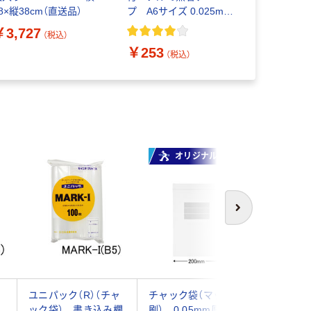
8×縦38cm（直送品）
プ A6サイズ 0.025mm
し 透明封筒
透明 1袋（100枚）
入） OPP30
￥3,727
￥245
（税込）
（
￥253
（税込）
オリジナル
オ
次へ
ャ
ユニパック（R）（チャ
チャック袋（マット印
アスクル
ック袋） 書き込み欄
刷） 0.05mm厚
ル チャ