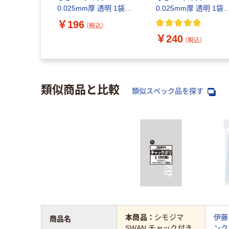
0.025mm厚 透明 1袋
0.025mm厚 透明 1袋
（100枚入）
（100枚入）
￥196
（税込）
￥240
（税込）
類似商品と比較
類似スペック品を探す
本商品：
シモジマ
伊藤
商品名
SWAN チャック付き
ンク