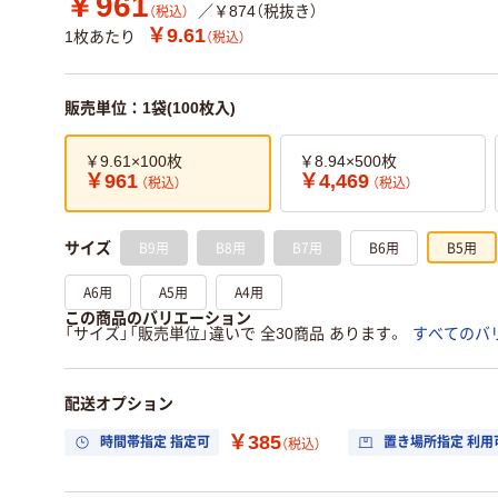
￥961
／￥874（税抜き）
（税込）
￥9.61
1枚あたり
（税込）
販売単位：1袋(100枚入)
￥9.61×100枚
￥8.94×500枚
￥961
￥4,469
（税込）
（税込）
B9用
B8用
B7用
B6用
B5用
サイズ
A6用
A5用
A4用
この商品のバリエーション
「サイズ」「販売単位」違いで 全30商品 あります。
すべてのバ
配送オプション
￥385
時間帯指定 指定可
置き場所指定 利用
（税込）