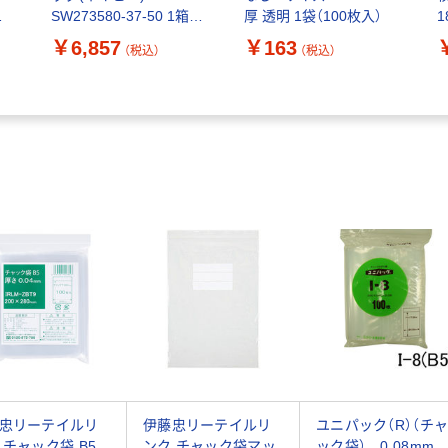
SW273580-37-50 1箱
厚 透明 1袋（100枚入）
1
（50枚）（直送品）
￥6,857
￥163
（税込）
（税込）
忠リーテイルリ
伊藤忠リーテイルリ
ユニパック（R）（チ
 チャック袋 B5
ンク チャック袋マッ
ック袋） 0.08mm