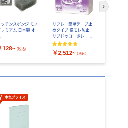
次のスライド
キッチンスポンジ モノ
リフレ 簡単テープ止
カミ商事 
プレミアム 日本製 オー
めタイプ 横モレ防止
ばん 幅広
エ
リブドゥコーポレーシ
め 病院・施
ョン
￥128~
￥1,780
（税込）
￥2,512~
（税込）
本気プライス