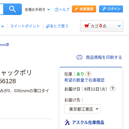
ヘルプ
各種お手続き
0
スイートポイント
あとで買う
カゴ
点
5mm厚
商品情報を印刷する
チャックポリ
在庫：
あり
56128
希望の数量で在庫確認
お届け日：8月11日（火）
が0．035ｍｍの薄口タイ
お届け先：
アスクル在庫商品