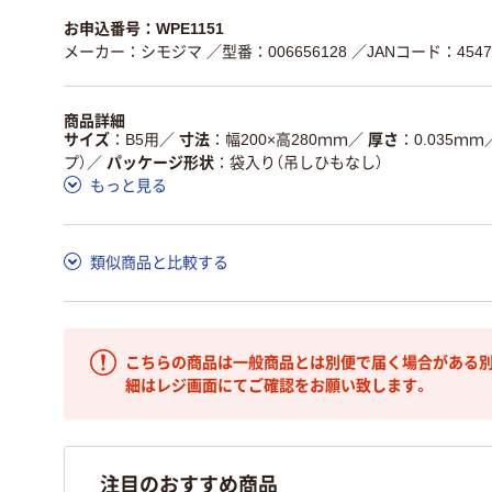
お申込番号：WPE1151
メーカー：シモジマ
／型番：006656128
／JANコード：45474
商品詳細
サイズ
B5用
／
寸法
幅200×高280ｍｍ
／
厚さ
0.035ｍｍ
プ）
／
パッケージ形状
袋入り（吊しひもなし）
もっと見る
類似商品と比較する
こちらの商品は一般商品とは別便で届く場合がある別
細はレジ画面にてご確認をお願い致します。
注目のおすすめ商品