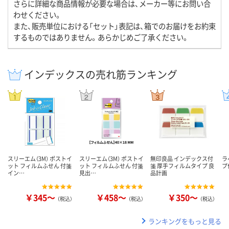
さらに詳細な商品情報が必要な場合は、メーカー等にお問い合
わせください。
また、販売単位における「セット」表記は、箱でのお届けをお約束
するものではありません。あらかじめご了承ください。
インデックスの売れ筋ランキング
スリーエム（3M） ポストイ
スリーエム（3M） ポストイ
無印良品 インデックス付
ラ
ット フィルムふせん 付箋
ット フィルムふせん 付箋
箋 厚手フィルムタイプ 良
プ
イン…
見出…
品計画
￥345～
￥458～
￥350～
（税込）
（税込）
（税込）
ランキングをもっと見る