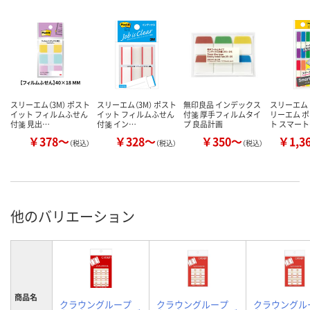
スリーエム（3M） ポスト
スリーエム（3M） ポスト
無印良品 インデックス
スリーエム 
イット フィルムふせん
イット フィルムふせん
付箋 厚手フィルムタイ
リーエム 
付箋 見出…
付箋 イン…
プ 良品計画
ト スマー
￥378～
￥328～
￥350～
￥1,3
（税込）
（税込）
（税込）
他のバリエーション
商品名
クラウングループ
クラウングループ
クラウングル