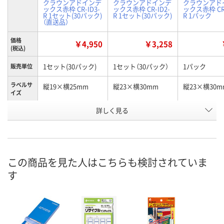
クラウンアドインデ
クラウンアドインデ
クラウンアド
ックス赤枠 CR-ID3-
ックス赤枠 CR-ID2-
ックス赤枠 CR-
R 1セット(30パック)
R 1セット(30パック)
R 1パック
（直送品）
価格
￥4,950
￥3,258
(税込)
1セット(30パック)
1セット（30パック）
1パック
販売単位
ラベルサ
縦19×横25mm
縦23×横30mm
縦23×横30m
イズ
詳しく見る
赤枠
赤枠
赤枠
種類
お申込番
WW48109
WW48104
XJ60118
号
入荷待ち
7点
在庫
この商品を見た人はこちらも検討されていま
す
ご注文後、お届けに
ついてご連絡いたし
8月8日（土）
お届け日
ます
数量
数量