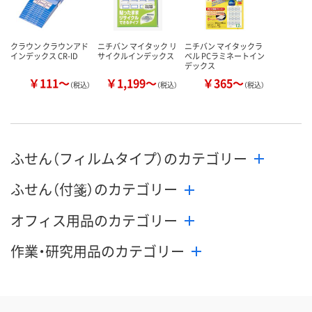
在庫切れです
（次回入荷日未定）
カゴへ
カ
クラウン クラウンアド
ニチバン マイタック リ
ニチバン マイタックラ
インデックス CR-ID
サイクルインデックス
ベル PCラミネートイン
デックス
￥111～
￥1,199～
￥365～
（税込）
（税込）
（税込）
ふせん（フィルムタイプ）のカテゴリー
ふせん（付箋）のカテゴリー
オフィス用品のカテゴリー
作業・研究用品のカテゴリー