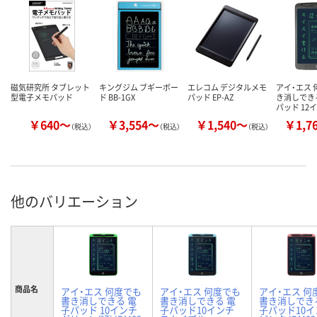
磁気研究所 タブレット
キングジム ブギーボー
エレコム デジタルメモ
アイ・エス
型電子メモパッド
ド BB-1GX
パッド EP-AZ
き消しでき
パッド 12
￥640～
￥3,554～
￥1,540～
￥1,7
（税込）
（税込）
（税込）
他のバリエーション
商品名
アイ・エス 何度でも
アイ・エス 何度でも
アイ・エス 何
書き消しできる 電
書き消しできる 電
書き消しでき
子パッド 10インチ
子パッド10インチ
子パッド10イ