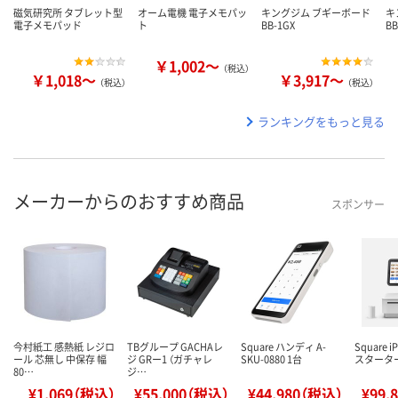
磁気研究所 タブレット型
オーム電機 電子メモパッ
キングジム ブギーボード
キ
電子メモパッド
ト
BB-1GX
B
￥1,002～
（税込）
￥1,018～
￥3,917～
（税込）
（税込）
ランキングをもっと見る
メーカーからのおすすめ商品
スポンサー
今村紙工 感熱紙 レジロ
TBグループ GACHAレ
Square ハンディ A-
Square 
ール 芯無し 中保存 幅
ジ GRー1 （ガチャレ
SKU-0880 1台
スタータ
80…
ジ…
¥1,069（税込）
¥55,000（税込）
¥44,980（税込）
¥99,