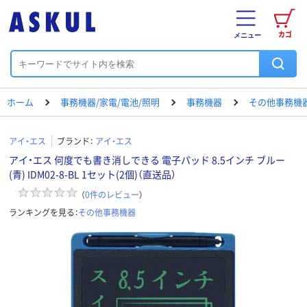
カゴ
メニュー
ホーム
事務機器/家電/電池/照明
事務機器
その他事務機
アイ・エス
ブランド：
アイ・エス
アイ・エス 何度でも書き消しできる 電子パッド 8.5インチ ブルー
(青) IDM02-8-BL 1セット(2個)（直送品）
（
0
件のレビュー
）
ランキングを見る：
その他事務機器