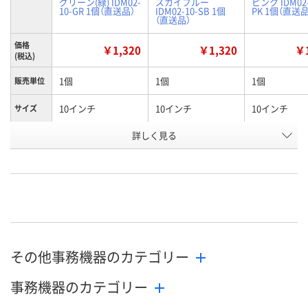
グリーン(緑) IDM02-
スカイブルー
ピンク IDM02-
10-GR 1個（直送品）
IDM02-10-SB 1個
PK 1個（直送品
（直送品）
価格
￥1,320
￥1,320
￥1
(税込)
1個
1個
1個
販売単位
10インチ
10インチ
10インチ
サイズ
詳しく見る
グリーン
スカイブルー
ピンク
カラー
お申込番
WX76002
WX76009
WX76001
号
直送品
直送品
直送品
在庫
8月24日（月）まで
8月24日（月）まで
8月24日（月）
お届け日
その他事務機器のカテゴリー
数量
数量
数量
事務機器のカテゴリー
カゴへ
カゴへ
カ