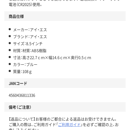
電池（CR2025）使用。
商品仕様
メーカー：アイ・エス
ブランド：アイ・エス
サイズ：8.5インチ
材質：材質：ABS樹脂
寸法：高さ22.7ｃｍ×幅14.6ｃｍ×奥行0.5ｃｍ
カラー：ブルー
質量：108ｇ
JANコード
4560436811336
備考（ご注意）
【返品について】お客様のご都合による返品はお受けできません。
ご購入の際は、ご利用ガイド「
ご利用ガイド
」を必ずご確認の上、お
申し込みください。