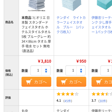
本商品：
ヒオリエ 日
テンダイ ライトカ
伊藤忠リーテ
本製 スタンダード
ラーフェイスタオ
ンク 少し厚
商品名
フェイスタオル ホ
ル ブルー 1パッ
ェイスタオル
テルスタイルタオル
ク（5枚入）
ー 1パック（5
5枚 ブルーグレー 約
34×86cm タオル 厚
手 吸水 セット 無地
（直送品）
￥3,810
￥950
￥1
数量
数量
数量
価格
(税込)
カゴへ
カゴへ
カ
評価
4.1
3.7
（
45件
）
（
30件
）
丸中
テンダイ
伊藤忠リーテ