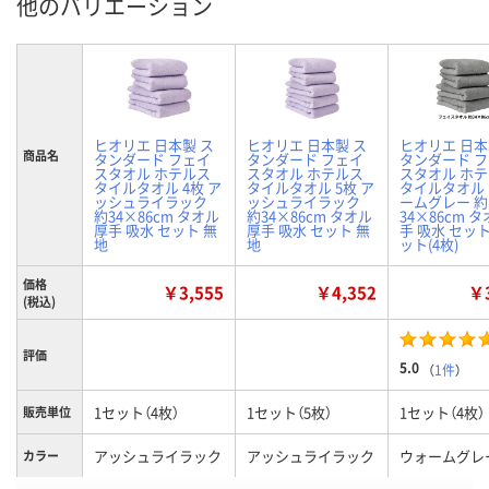
他のバリエーション
ヒオリエ 日本製 ス
ヒオリエ 日本製 ス
ヒオリエ 日本
商品名
タンダード フェイ
タンダード フェイ
タンダード 
スタオル ホテルス
スタオル ホテルス
スタオル ホ
タイルタオル 4枚 ア
タイルタオル 5枚 ア
タイルタオル
ッシュライラック
ッシュライラック
ームグレー 約
約34×86cm タオル
約34×86cm タオル
34×86cm タ
厚手 吸水 セット 無
厚手 吸水 セット 無
手 吸水 セット
地
地
ット(4枚)
価格
￥3,555
￥4,352
￥3
(税込)
評価
5.0
（
1件
）
1セット（4枚）
1セット（5枚）
1セット（4枚）
販売単位
アッシュライラック
アッシュライラック
ウォームグレ
カラー