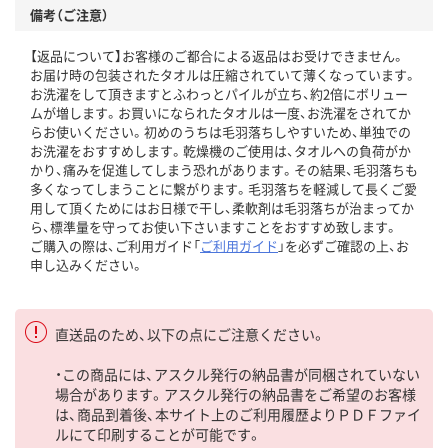
備考（ご注意）
【返品について】お客様のご都合による返品はお受けできません。
お届け時の包装されたタオルは圧縮されていて薄くなっています。
お洗濯をして頂きますとふわっとパイルが立ち、約2倍にボリュー
ムが増します。お買いになられたタオルは一度、お洗濯をされてか
らお使いください。初めのうちは毛羽落ちしやすいため、単独での
お洗濯をおすすめします。乾燥機のご使用は、タオルへの負荷がか
かり、痛みを促進してしまう恐れがあります。その結果、毛羽落ちも
多くなってしまうことに繋がります。毛羽落ちを軽減して長くご愛
用して頂くためにはお日様で干し、柔軟剤は毛羽落ちが治まってか
ら、標準量を守ってお使い下さいますことをおすすめ致します。
ご購入の際は、ご利用ガイド「
ご利用ガイド
」を必ずご確認の上、お
申し込みください。
直送品のため、以下の点にご注意ください。
・この商品には、アスクル発行の納品書が同梱されていない
場合があります。アスクル発行の納品書をご希望のお客様
は、商品到着後、本サイト上のご利用履歴よりＰＤＦファイ
ルにて印刷することが可能です。