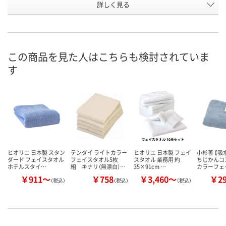
お申込番
詳しく見る
AA89862
X106590
HH62152
号
入荷待ち
3点
在庫
8月9日（日）
お届け日
この商品を見た人はこちらも検討されていま
す
数量
現在ご注文いただけ
お取り扱い終了しま
ません
した
カ
ヒオリエ 日本製 スタン
テンダイ ライトカラー
ヒオリエ 日本製 フェイ
小杉善 【吸
ダード フェイスタオル
フェイスタオル5枚
スタオル 業務用 約
ちじかんコ
ホテルスタイ…
組 キナリ（無漂白）…
35×91cm …
カラーフェ
￥911～
￥758
￥3,460～
￥2
（税込）
（税込）
（税込）