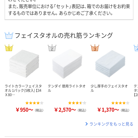
また、販売単位における「セット」表記は、箱でのお届けをお約束
するものではありません。あらかじめご了承ください。
フェイスタオルの売れ筋ランキング
ライトカラーフェイスタ
テンダイ 徳用ライトタオ
少し厚手のフェイスタオ
テ
オル 1パック(5枚入) 【34
ル
ル
タ
Ｘ80…
【
￥950～
￥2,570～
￥1,370～
（税込）
（税込）
（税込）
ランキングをもっと見る