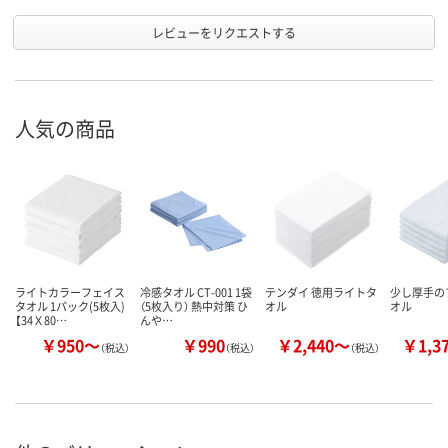
レビューをリクエストする
人気の商品
ライトカラーフェイス
冷感タオル CT-001 1袋
テンダイ 徳用ライトタ
少し厚手の
タオル 1パック(5枚入)
（5枚入り） 熱中対策 ひ
オル
オル
【34Ｘ80…
んや…
￥950～
￥990
￥2,440～
￥1,3
（税込）
（税込）
（税込）