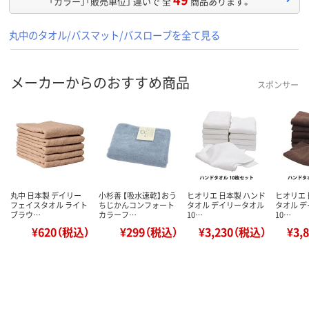
「カラー」「販売単位」 違いで 全
商品あります。
丸中のタオル/バスマット/バスローブを全て見る
メーカーからのおすすめ商品
スポンサー
丸中 日本製 デイリー
小杉善 【吸水速乾】おう
ヒオリエ 日本製 ハンド
ヒオリエ 
フェイスタオル ライト
ちじかんコンフォート
タオル デイリータオル
タオル 
ブラウ…
カラーフ…
10…
10…
¥620（税込）
¥299（税込）
¥3,230（税込）
¥3,