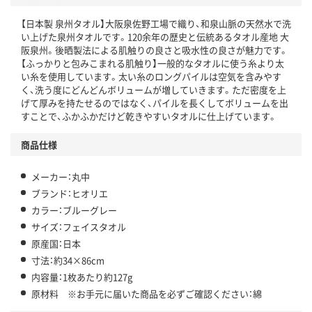
【日本製 泉州タオル】大阪泉佐野工場で織り、和泉山脈の天然水で洗
い上げた泉州タオルです。120余年の歴史と伝統あるタオル産地 大
阪泉州。後晒製法による肌触りの良さと吸水性の良さが魅力です。
【ふっかりと包みこまれる肌触り】一般的なタオルに使う糸より太
い糸を使用しています。太い糸のロングパイルは空気を含みやす
く、洗う度にどんどんボリュームが増していきます。ただ密度を上
げて厚みを持たせるのではなく、パイルを長くしてボリュームを出
すことで、ふかふかだけど乾きやすいタオルに仕上げています。
商品仕様
メーカー：丸中
ブランド：ヒオリエ
カラー：ブルーグレー
サイズ：フェイスタオル
原産国：日本
寸法：約34×86cm
内容量：1枚あたり約127g
原材料 ※お手元に届いた商品を必ずご確認ください：綿