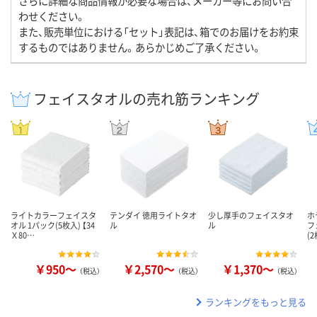
さらに詳細な商品情報が必要な場合は、メーカー等にお問い合
わせください。
また、販売単位における「セット」表記は、箱でのお届けをお約束
するものではありません。あらかじめご了承ください。
フェイスタオルの売れ筋ランキング
ライトカラーフェイスタ
テンダイ 徳用ライトタオ
少し厚手のフェイスタオ
ホ
オル 1パック(5枚入) 【34
ル
ル
フ
Ｘ80…
(
￥950～
￥2,570～
￥1,370～
（税込）
（税込）
（税込）
ランキングをもっと見る