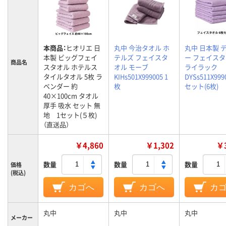
本商品：
ヒオリエ 日
丸中 今治タオル ホ
丸中 日本製 
本製 ビッグフェイ
テルズ フェイスタ
ー フェイス
商品名
スタオル ホテルス
オル モーブ
ライラック
タイルタオル 5枚 ラ
KIHs501X999005 1
DYSs511X999
ベンダー 約
枚
セット(6枚)
40×100cm タオル
厚手 吸水 セット 無
地 1セット(５枚)
（直送品）
￥4,860
￥1,302
￥3
数量
数量
数量
価格
(税込)
カゴへ
カゴへ
カ
丸中
丸中
丸中
メーカー