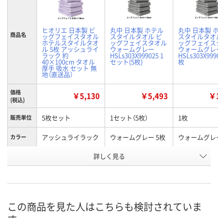
ヒオリエ 日本製 ビ
丸中 日本製 ホテル
丸中 日本製 
商品名
ッグフェイスタオル
スタイルタオル ビ
スタイルタオ
ホテルスタイルタオ
ッグフェイスタオル
ッグフェイス
ル 5枚 アッシュライ
ウォームグレー
ウォームグレ
ラック 約
HSLs303X999025 1
HSLs303X999
40×100cm タオル
セット(5枚)
枚
厚手 吸水 セット 無
地（直送品）
価格
￥5,130
￥5,493
￥1
(税込)
5枚セット
1セット（5枚）
1枚
販売単位
アッシュライラック
ウォームグレー 5枚
ウォームグレー
カラー
お申込番
詳しく見る
X106613
HH62119
XN25094
号
直送品
6点
あり
在庫
8月11日（火）
8月11日（火）
お届け日
この商品を見た人はこちらも検討されていま