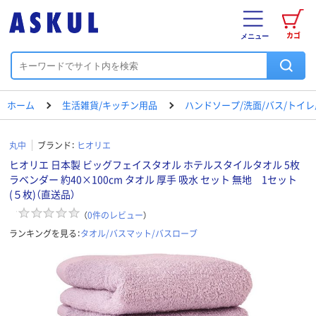
カゴ
メニュー
ホーム
生活雑貨/キッチン用品
ハンドソープ/洗面/バス/トイ
丸中
ブランド：
ヒオリエ
ヒオリエ 日本製 ビッグフェイスタオル ホテルスタイルタオル 5枚
ラベンダー 約40×100cm タオル 厚手 吸水 セット 無地 1セット
(５枚)（直送品）
（
0
件のレビュー
）
ランキングを見る：
タオル/バスマット/バスローブ