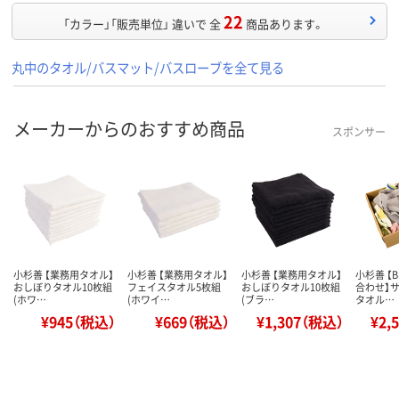
22
「カラー」「販売単位」 違いで 全
商品あります。
丸中のタオル/バスマット/バスローブを全て見る
メーカーからのおすすめ商品
スポンサー
小杉善 【業務用タオル】
小杉善 【業務用タオル】
小杉善 【業務用タオル】
小杉善 【
おしぼりタオル10枚組
フェイスタオル5枚組
おしぼりタオル10枚組
合わせ】
(ホワ…
(ホワイ…
(ブラ…
タオル…
¥945（税込）
¥669（税込）
¥1,307（税込）
¥2,