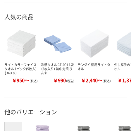
人気の商品
ライトカラーフェイス
冷感タオル CT-001 1袋
テンダイ 徳用ライトタ
少し厚手の
タオル 1パック(5枚入)
（5枚入り） 熱中対策 ひ
オル
オル
【34Ｘ80…
んや…
￥950～
￥990
￥2,440～
￥1,3
（税込）
（税込）
（税込）
他のバリエーション