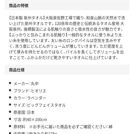
商品の特徴
【日本製 泉州タオル】大阪泉佐野工場で織り、和泉山脈の天然水で洗
い上げた泉州タオルです。120余年の歴史と伝統あるタオル産地 大
阪泉州。後晒製法による肌触りの良さと吸水性の良さが魅力です。
【ふっかりと包みこまれる肌触り】一般的なタオルに使う糸より太
い糸を使用しています。太い糸のロングパイルは空気を含みやす
く、洗う度にどんどんボリュームが増していきます。ただ密度を上
げて厚みを持たせるのではなく、パイルを長くしてボリュームを出
すことで、ふかふかだけど乾きやすいタオルに仕上げています。
商品仕様
メーカー：丸中
ブランド：ヒオリエ
カラー：ラベンダー
サイズ：ビッグフェイスタオル
原産国：日本
寸法：約40×100cm
原材料 ※お手元に届いた商品を必ずご確認ください：綿
内容量：1枚あたり約178g