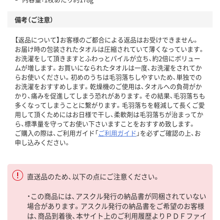
備考（ご注意）
【返品について】お客様のご都合による返品はお受けできません。
お届け時の包装されたタオルは圧縮されていて薄くなっています。
お洗濯をして頂きますとふわっとパイルが立ち、約2倍にボリュー
ムが増します。お買いになられたタオルは一度、お洗濯をされてか
らお使いください。初めのうちは毛羽落ちしやすいため、単独での
お洗濯をおすすめします。乾燥機のご使用は、タオルへの負荷がか
かり、痛みを促進してしまう恐れがあります。その結果、毛羽落ちも
多くなってしまうことに繋がります。毛羽落ちを軽減して長くご愛
用して頂くためにはお日様で干し、柔軟剤は毛羽落ちが治まってか
ら、標準量を守ってお使い下さいますことをおすすめ致します。
ご購入の際は、ご利用ガイド「
ご利用ガイド
」を必ずご確認の上、お
申し込みください。
直送品のため、以下の点にご注意ください。
・この商品には、アスクル発行の納品書が同梱されていない
場合があります。アスクル発行の納品書をご希望のお客様
は、商品到着後、本サイト上のご利用履歴よりＰＤＦファイ