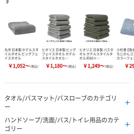
す
数量
数量
お取り扱い終了しま
した
カゴへ
カ
丸中 日本製 ホテルスタ
ヒオリエ 日本製 ビッグ
ヒオリエ 日本製 バスタ
小杉善 【吸
イルタオル ビッグフェ
フェイスタオル ホテル
オル ホテルスタイルタ
ちじかんコ
イスタオル
スタイルタオル…
オル 約60×…
カラーフェ
￥1,052～
￥1,180～
￥1,249～
￥2
（税込）
（税込）
（税込）
タオル/バスマット/バスローブのカテゴリ
ー
ハンドソープ/洗面/バス/トイレ用品のカテ
ゴリー