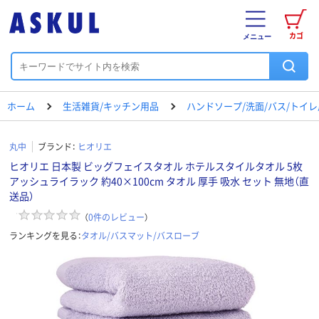
カゴ
メニュー
ホーム
生活雑貨/キッチン用品
ハンドソープ/洗面/バス/トイ
丸中
ブランド：
ヒオリエ
ヒオリエ 日本製 ビッグフェイスタオル ホテルスタイルタオル 5枚
アッシュライラック 約40×100cm タオル 厚手 吸水 セット 無地（直
送品）
（
0
件のレビュー
）
ランキングを見る：
タオル/バスマット/バスローブ