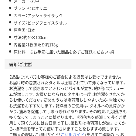
メーカー：丸中
ブランド：ヒオリエ
カラー：アッシュライラック
サイズ：ビッグフェイスタオル
原産国：日本
寸法：約40×100cm
内容量：1枚あたり約178g
原材料 ※お手元に届いた商品を必ずご確認ください：綿
備考（ご注意）
【返品について】お客様のご都合による返品はお受けできません。
お届け時の包装されたタオルは圧縮されていて薄くなっています。
お洗濯をして頂きますとふわっとパイルが立ち、約2倍にボリュー
ムが増します。お買いになられたタオルは一度、お洗濯をされてか
らお使いください。初めのうちは毛羽落ちしやすいため、単独での
お洗濯をおすすめします。乾燥機のご使用は、タオルへの負荷がか
かり、痛みを促進してしまう恐れがあります。その結果、毛羽落ちも
多くなってしまうことに繋がります。毛羽落ちを軽減して長くご愛
用して頂くためにはお日様で干し、柔軟剤は毛羽落ちが治まってか
ら、標準量を守ってお使い下さいますことをおすすめ致します。
ご購入の際は、ご利用ガイド「
ご利用ガイド
」を必ずご確認の上、お