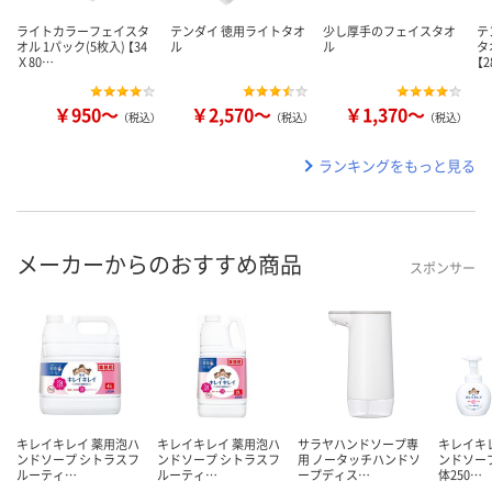
ライトカラーフェイスタ
テンダイ 徳用ライトタオ
少し厚手のフェイスタオ
テ
オル 1パック(5枚入) 【34
ル
ル
タ
Ｘ80…
【
￥950～
￥2,570～
￥1,370～
（税込）
（税込）
（税込）
ランキングをもっと見る
メーカーからのおすすめ商品
スポンサー
キレイキレイ 薬用泡ハ
キレイキレイ 薬用泡ハ
サラヤハンドソープ専
キレイキ
ンドソープ シトラスフ
ンドソープ シトラスフ
用 ノータッチハンドソ
ンドソープ
ルーティ…
ルーティ…
ープディス…
体250…