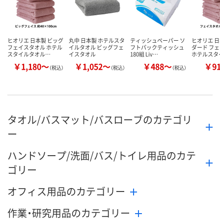
ヒオリエ 日本製 ビッグ
丸中 日本製 ホテルスタ
ティッシュペーパー ソ
ヒオリエ 日
フェイスタオル ホテル
イルタオル ビッグフェ
フトパックティッシュ
ダード フ
スタイルタオル…
イスタオル
180組 Liv…
ホテルスタ
￥1,180～
￥1,052～
￥488～
￥9
（税込）
（税込）
（税込）
タオル/バスマット/バスローブのカテゴリ
ー
ハンドソープ/洗面/バス/トイレ用品のカテ
ゴリー
オフィス用品のカテゴリー
作業・研究用品のカテゴリー