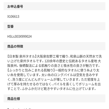
お申込番号
X106613
型番
HSLs303X999024
商品の特徴
【日本製 泉州タオル】大阪泉佐野工場で織り、和泉山脈の天然水で洗
い上げた泉州タオルです。120余年の歴史と伝統あるタオル産地 大
阪泉州。後晒製法による肌触りの良さと吸水性の良さが魅力です。
【ふっかりと包みこまれる肌触り】一般的なタオルに使う糸より太
い糸を使用しています。太い糸のロングパイルは空気を含みやす
く、洗う度にどんどんボリュームが増していきます。ただ密度を上
げて厚みを持たせるのではなく、パイルを長くしてボリュームを出
すことで、ふかふかだけど乾きやすいタオルに仕上げています。
商品仕様