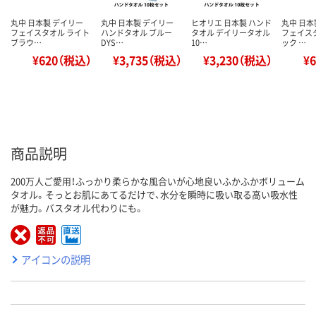
丸中 日本製 デイリー
丸中 日本製 デイリー
ヒオリエ 日本製 ハンド
丸中 日本
フェイスタオル ライト
ハンドタオル ブルー
タオル デイリータオル
フェイス
ブラウ…
DYS…
10…
ック …
¥620（税込）
¥3,735（税込）
¥3,230（税込）
¥
商品説明
200万人ご愛用！ふっかり柔らかな風合いが心地良いふかふかボリューム
タオル。そっとお肌にあてるだけで、水分を瞬時に吸い取る高い吸水性
が魅力。バスタオル代わりにも。
アイコンの説明