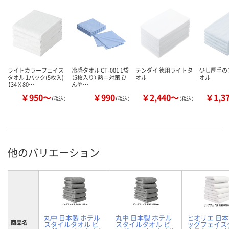
ライトカラーフェイス
冷感タオル CT-001 1袋
テンダイ 徳用ライトタ
少し厚手の
タオル 1パック(5枚入)
（5枚入り） 熱中対策 ひ
オル
オル
【34Ｘ80…
んや…
￥950～
￥990
￥2,440～
￥1,3
（税込）
（税込）
（税込）
他のバリエーション
丸中 日本製 ホテル
丸中 日本製 ホテル
ヒオリエ 日本
商品名
スタイルタオル ビ
スタイルタオル ビ
ッグフェイス