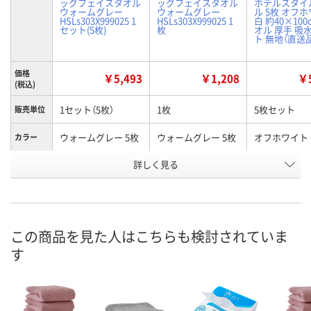
ッグフェイスタオル
ッグフェイスタオル
ホテルスタイ
ウォームグレー
ウォームグレー
ル 5枚 オフ
HSLs303X999025 1
HSLs303X999025 1
白 約40×100
セット(5枚)
枚
オル 厚手 吸
ト 無地（直送
価格
￥5,493
￥1,208
￥5
(税込)
1セット（5枚）
1枚
5枚セット
販売単位
ウォームグレー 5枚
ウォームグレー 5枚
オフホワイト
カラー
お申込番
詳しく見る
HH62119
XN25094
P637226
号
6点
あり
直送品
在庫
8月8日（土）
8月8日（土）
8月26日（水）
お届け日
この商品を見た人はこちらも検討されていま
す
数量
数量
数量
カゴへ
カゴへ
カ