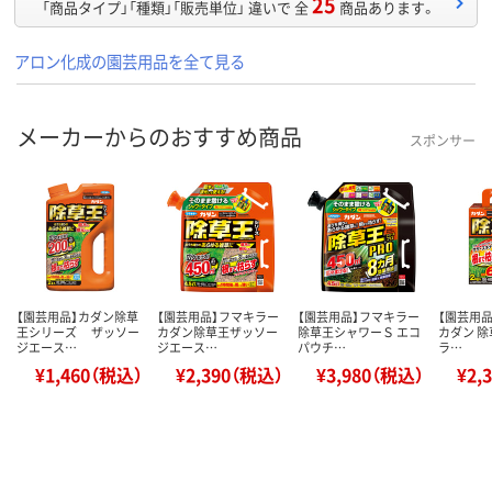
25
「商品タイプ」「種類」「販売単位」 違いで 全
商品あります。
アロン化成の園芸用品を全て見る
メーカーからのおすすめ商品
スポンサー
【園芸用品】カダン除草
【園芸用品】フマキラー
【園芸用品】フマキラー
【園芸用品
王シリーズ ザッソー
カダン除草王ザッソー
除草王シャワーＳ エコ
カダン 除
ジエース…
ジエース…
パウチ…
ラ…
¥1,460（税込）
¥2,390（税込）
¥3,980（税込）
¥2,