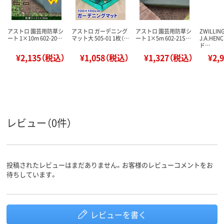
アストロ 園芸用防草シ
アストロ ガーデニング
アストロ 園芸用防草シ
ZWILLIN
ート 1×10m 602-20…
マット大 505-01 1枚（…
ート 1×5m 602-21S…
J.A.HEN
ド…
¥2,135（税込）
¥1,058（税込）
¥1,327（税込）
¥2,
レビュー（0件）
投稿されたレビューはまだありません。お客様のレビューコメントをお
待ちしています。
レビューを書く