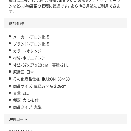
網目に工夫がしてあり、野菜、果実をいためません。オクラ・ピーマ
ンなど、小物野菜の収穫に最適です。あらゆる用途にご利用できま
す。
商品仕様
メーカー：アロン化成
ブランド：アロン化成
カラー：オレンジ
材質：ポリエチレン
寸法：37 x 37 x 28 cm 容量：21Ｌ
原産国：日本
その他商品仕様：●ARON：564450
商品サイズ：直径37×高さ28cm
容量：21L
種類：大 ひも付
商品タイプ：丸型
JANコード
4970210014608