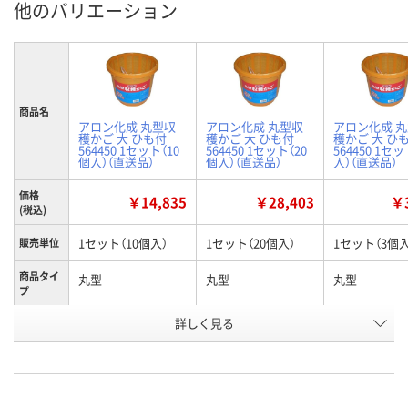
他のバリエーション
商品名
アロン化成 丸型収
アロン化成 丸型収
アロン化成 
穫かご 大 ひも付
穫かご 大 ひも付
穫かご 大 ひ
564450 1セット（10
564450 1セット（20
564450 1セ
個入）（直送品）
個入）（直送品）
入）（直送品）
価格
￥14,835
￥28,403
￥3
(税込)
1セット（10個入）
1セット（20個入）
1セット（3個入
販売単位
商品タイ
丸型
丸型
丸型
プ
詳しく見る
大 ひも付
大 ひも付
大 ひも付
種類
お申込番
X192068
X192067
X192064
号
直送品
直送品
直送品
在庫