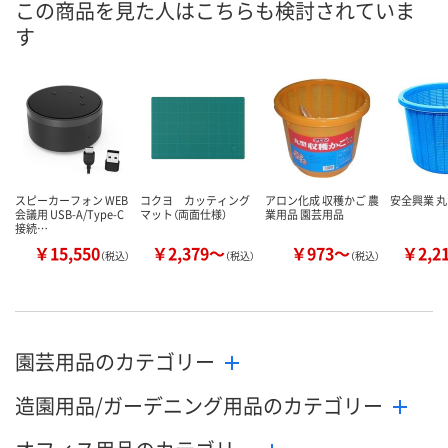
この商品を見た人はこちらも検討されていま
す
8月24日（月）まで
8月24日（月）まで
8月24日（月）
お届け日
数量
数量
数量
カゴへ
カゴへ
カ
スピーカーフォン WEB
コクヨ カッティング
アロン化成 収穫かご 農
安全興業 
会議用 USB-A/Type-C
マット（両面仕様）
業用品 園芸用品
接続…
￥15,550
￥2,379～
￥973～
￥2,2
（税込）
（税込）
（税込）
園芸用品のカテゴリー
造園用品/ガーデニング用品のカテゴリー