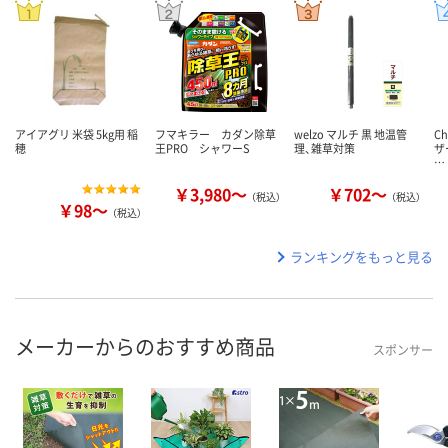
アイアグリ 米袋 5kg用 稲
フマキラー カダン除草
welzo マルチ 黒 地温管
C
穂
王PRO シャワーS
理、雑草対策
ザ
…
￥3,980～
￥702～
（税込）
（税込）
￥98～
（税込）
ランキングをもっと見る
メーカーからのおすすめ商品
スポンサー