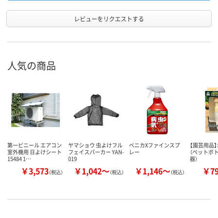
レビューをリクエストする
人気の商品
第一ビニール エアコン
ヤマショウ 虫よけフル
ベニカXファインスプ
【園芸用品
室外機用 日よけシート
フェイスパーカー YAN-
レー
（ペットボ
15484 1…
019
器）
￥3,573
￥1,042～
￥1,146～
￥7
（税込）
（税込）
（税込）