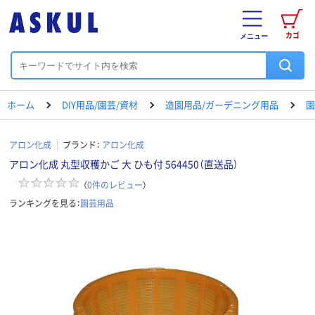
カゴ
メニュー
ホーム
DIY用品/園芸/資材
造園用品/ガーデニング用品
園
アロン化成
ブランド：
アロン化成
アロン化成 丸型収穫かご 大 ひも付 564450（直送品）
（
0
件のレビュー
）
ランキングを見る：
園芸用品