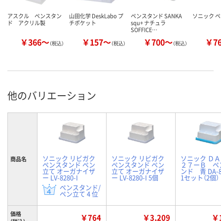
アスクル ペンスタン
山田化学 DeskLabo プ
ペンスタンド SANKA
ソニック 
ド アクリル製
チポケット
squ+ ナチュラ
SOFFICE…
￥366～
￥157～
￥700～
￥7
（税込）
（税込）
（税込）
他のバリエーション
ソニック リビガク
ソニック リビガク
ソニック Ｄ
商品名
ペンスタンド ペン
ペンスタンド ペン
２７ーＢ ペ
立て オーガナイザ
立て オーガナイザ
ンド 青 DA-8
ー LV-8280-I
ー LV-8280-I 5個
1セット（2個）
ペンスタンド/
ペン立て 4 位
価格
￥764
￥3,209
￥1