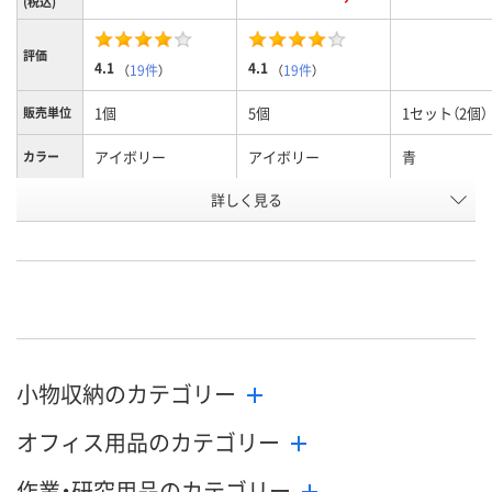
(税込)
評価
4.1
4.1
（
19件
）
（
19件
）
1個
5個
1セット（2個）
販売単位
アイボリー
アイボリー
青
カラー
お申込番
詳しく見る
1945230
HE76738
X358214
号
あり
7点
1点
在庫
8月7日（金）
8月7日（金）
8月7日（金）
お届け日
数量
数量
数量
小物収納のカテゴリー
カゴへ
カゴへ
カ
オフィス用品のカテゴリー
作業・研究用品のカテゴリー