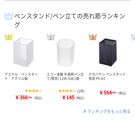
ペンスタンド/ペン立ての売れ筋ランキン
グ
アスクル ペンスタン
エコー金属 半透明ペン立
ナカバヤシ ペンスタンド
ド アクリル製
て(筒状) 1199-538 1個
角型 PS-K1
(
1件
)
￥564～
（税込）
￥366～
￥145
（税込）
（税込）
ランキングをもっと見る