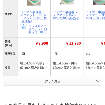
ライオン事務器 デ
ライオン事務器 デ
ライオン事務
商品名
スクマット No.６
スクマット No.6-
スクマット No
ーＰＳＫ 25353 1枚
PRK 25405（直送品）
PRM 25315 1
（直送品）
マウス対応デ
スクマット（下
敷き付） 10 位
価格
￥9,900
￥12,980
￥8
(税込)
1個
1個
1枚
販売単位
幅104.5cm×奥行
幅104.5cm×奥行
幅104.5cm
62cm×厚み0.15cm
62cm×厚み0.15cm
62cm×厚み0.
寸法
詳しく見る
グリーンマット/再
グリーンマット付/
グリーンマッ
商品タイ
プ
生塩ビ（光沢）
再生オレフィン
再生塩ビ
お申込番
EW52289
X393404
X393381
号