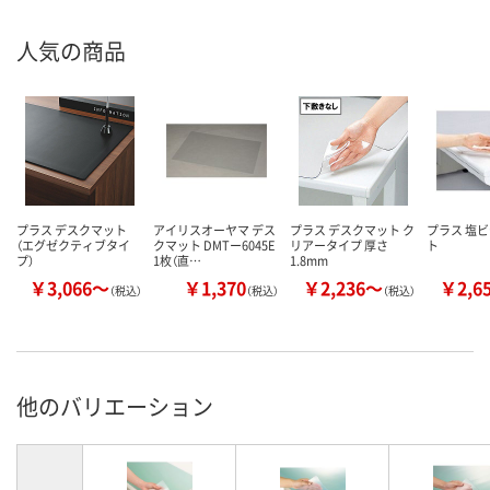
人気の商品
プラス デスクマット
アイリスオーヤマ デス
プラス デスクマット ク
プラス 塩
（エグゼクティブタイ
クマット DMTー6045E
リアータイプ 厚さ
ト
プ）
1枚（直…
1.8mm
￥3,066～
￥1,370
￥2,236～
￥2,6
（税込）
（税込）
（税込）
他のバリエーション