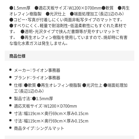
●1.5mm厚 ●適応天板サイズ：W1200×D700mm●軟質 ●再生
オレフィン樹脂製 ●光沢仕上 ●端面処理加工（長辺1辺のみ）
●コピー・写真が付着しにくい両面非転写タイプのマットです。
●すべりにくく、軽量で耐溶剤性・低温柔軟性にもすぐれた素材で
す。 ●透明・光沢タイプで挟んだ書類等が見やすいマットで
す。 ●再生オレフィン樹脂を使用していますので、焼却時に有害
な塩化水素ガスは発生しません。
商品仕様
メーカー：ライオン事務器
ブランド：ライオン事務器
仕様：●軟質 ●再生オレフィン樹脂製 ●光沢仕上 ●端面処理加
工（長辺1辺のみ）
製品寸法：●1.5mm厚
適応天板サイズ：W1200×D700mm
寸法：幅119cm×奥行69cm×厚み0.15cm
寸法：幅119cm×奥行69cm×厚み0.15cm
商品タイプ：シングルマット