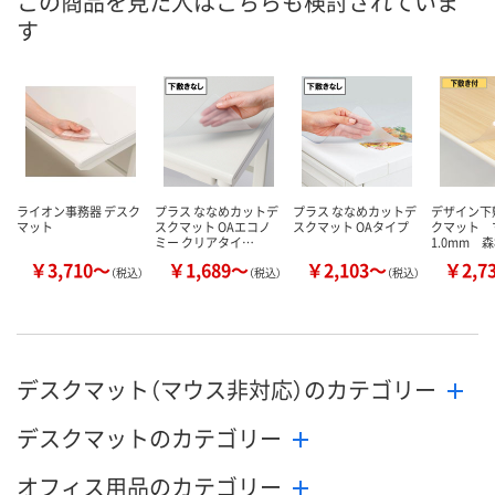
この商品を見た人はこちらも検討されていま
直送品
直送品
あり
在庫
す
8月24日（月）まで
8月24日（月）まで
8月7日（金）
お届け日
数量
数量
数量
カゴへ
カゴへ
カ
ライオン事務器 デスク
プラス ななめカットデ
プラス ななめカットデ
デザイン下
マット
スクマット OAエコノ
スクマット OAタイプ
クマット 
ミー クリアタイ…
1.0mm 
￥3,710～
￥1,689～
￥2,103～
￥2,7
（税込）
（税込）
（税込）
デスクマット（マウス非対応）のカテゴリー
デスクマットのカテゴリー
オフィス用品のカテゴリー