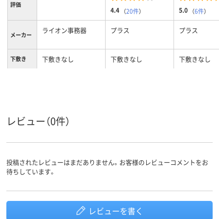
評価
4.4
5.0
（
20件
）
（
6件
）
ライオン事務器
プラス
プラス
メーカー
下敷きなし
下敷きなし
下敷きなし
下敷き
クリア(透明・半透明)
クリア(透明・半透明)
クリア(透明・
カラーグ
ループ
系
系
系
対応
対応
対応
マウス対
応
レビュー（0件）
非転写加
片面非転写
片面非転写
工
軟質タイプ
軟質タイプ、両面非
軟質タイプ
投稿されたレビューはまだありません。お客様のレビューコメントをお
タイプ
転写
待ちしています。
レビューを書く