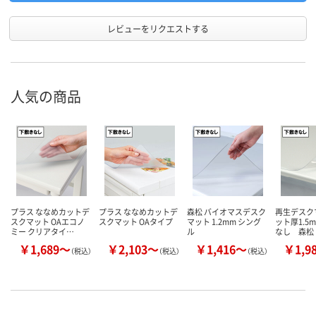
レビューをリクエストする
人気の商品
プラス ななめカットデ
プラス ななめカットデ
森松 バイオマスデスク
再生デスク
スクマット OAエコノ
スクマット OAタイプ
マット 1.2mm シング
ット厚1.5
ミー クリアタイ…
ル
なし 森松
￥1,689～
￥2,103～
￥1,416～
￥1,9
（税込）
（税込）
（税込）