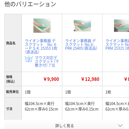
他のバリエーション
ライオン事務器 デ
ライオン事務器 デ
ライオン事務
商品名
スクマット No.６
スクマット No.6-
スクマット No
ーＰＳＫ 25353 1枚
PRK 25405（直送品）
PRM 25315 1
（直送品）
マウス対応デ
スクマット（下
敷き付） 7 位
価格
￥9,900
￥12,980
￥8
(税込)
1個
1個
1枚
販売単位
幅104.5cm×奥行
幅104.5cm×奥行
幅104.5cm
62cm×厚み0.15cm
62cm×厚み0.15cm
62cm×厚み0.
寸法
詳しく見る
グリーンマット/再
グリーンマット付/
グリーンマッ
商品タイ