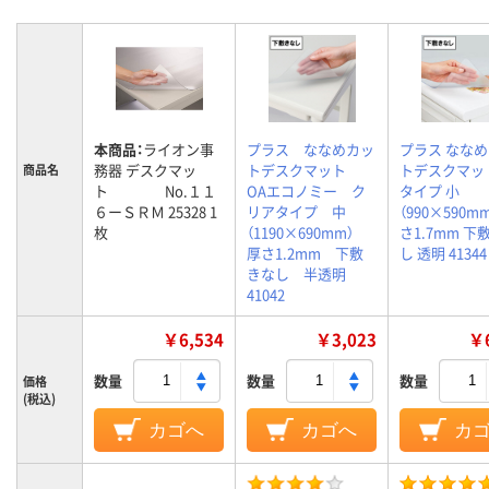
本商品：
ライオン事
プラス ななめカッ
プラス なな
務器 デスクマッ
トデスクマット
トデスクマット
商品名
ト No.１１
OAエコノミー ク
タイプ 小
６ーＳＲＭ 25328 1
リアタイプ 中
（990×590m
枚
（1190×690mm）
さ1.7mm 下
厚さ1.2mm 下敷
し 透明 41344
きなし 半透明
41042
￥6,534
￥3,023
￥6
数量
数量
数量
価格
(税込)
カゴへ
カゴへ
カ