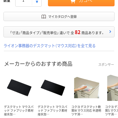
数量
カゴへ
マイカタログへ登録
82
「寸法」「商品タイプ」「販売単位」 違いで 全
商品あります。
ライオン事務器のデスクマット（マウス対応）を全て見る
メーカーからのおすすめ商品
スポンサー
デスクマット マウスパ
デスクマット マウスパ
コクヨ デスクマット軟
コクヨ 
ッド ファブリック素材
ッド ファブリック素材
質W マウス対応 半透明
質S マウ
撥水加…
撥水加…
ツヤ消…
ツヤ消…