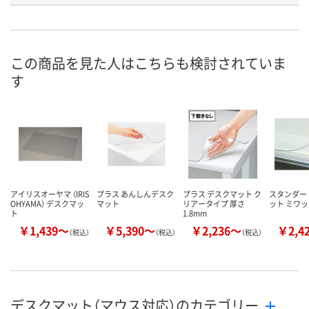
プ
生塩ビ（光沢）
再生オレフィン
再生塩ビ
お申込番
EW52289
X393404
X393381
号
この商品を見た人はこちらも検討されていま
直送品
直送品
あり
在庫
す
8月26日（水）まで
8月26日（水）まで
8月11日（火）
お届け日
数量
数量
数量
カゴへ
カゴへ
カ
アイリスオーヤマ （IRIS
プラス あんしんデスク
プラス デスクマット ク
スタンダー
OHYAMA） デスクマッ
マット
リアータイプ 厚さ
ット ミワ
ト
1.8mm
￥1,439～
￥5,390～
￥2,236～
￥2,4
（税込）
（税込）
（税込）
デスクマット（マウス対応）のカテゴリー