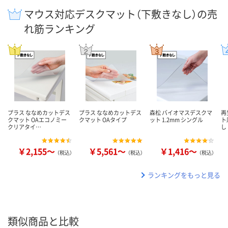
マウス対応デスクマット（下敷きなし）の売
れ筋ランキング
プラス ななめカットデス
プラス ななめカットデス
森松 バイオマスデスクマ
再
クマット OAエコノミー
クマット OAタイプ
ット 1.2mm シングル
ト
クリアタイ…
し
￥2,155～
￥5,561～
￥1,416～
（税込）
（税込）
（税込）
ランキングをもっと見る
類似商品と比較