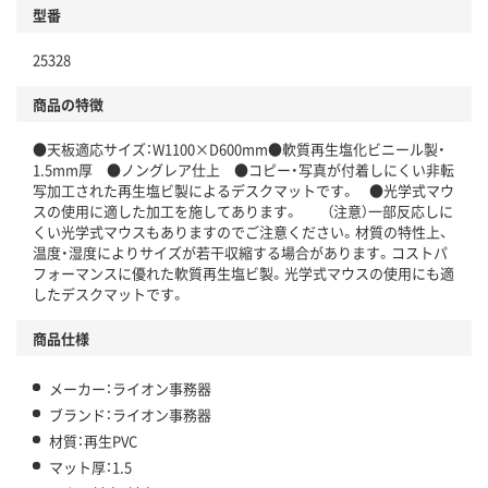
型番
25328
商品の特徴
●天板適応サイズ：W1100×D600mm●軟質再生塩化ビニール製・
1.5mm厚 ●ノングレア仕上 ●コピー・写真が付着しにくい非転
写加工された再生塩ビ製によるデスクマットです。 ●光学式マウ
スの使用に適した加工を施してあります。 （注意）一部反応しに
くい光学式マウスもありますのでご注意ください。材質の特性上、
温度・湿度によりサイズが若干収縮する場合があります。コストパ
フォーマンスに優れた軟質再生塩ビ製。光学式マウスの使用にも適
したデスクマットです。
商品仕様
メーカー：ライオン事務器
ブランド：ライオン事務器
材質：再生PVC
マット厚：1.5