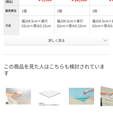
(税込)
1個
1個
1枚
販売単位
幅104.5cm×奥行
幅104.5cm×奥行
幅104.5cm
62cm×厚み0.15cm
62cm×厚み0.15cm
62cm×厚み0.
寸法
詳しく見る
グリーンマット/再
グリーンマット付/
グリーンマッ
商品タイ
プ
生塩ビ（光沢）
再生オレフィン
再生塩ビ
お申込番
EW52289
X393404
X393381
号
この商品を見た人はこちらも検討されていま
直送品
直送品
あり
在庫
す
8月25日（火）まで
8月25日（火）まで
8月8日（土）
お届け日
数量
数量
数量
カゴへ
カゴへ
カ