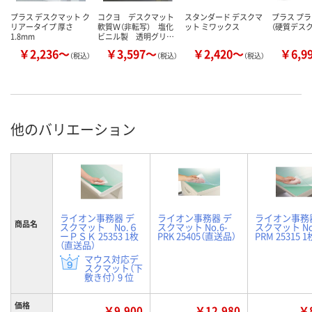
プラス デスクマット ク
コクヨ デスクマット
スタンダード デスクマ
プラス プ
リアータイプ 厚さ
軟質Ｗ（非転写） 塩化
ット ミワックス
（硬質デス
1.8mm
ビニル製 透明グリ…
￥2,236～
￥3,597～
￥2,420～
￥6,9
（税込）
（税込）
（税込）
他のバリエーション
ライオン事務器 デ
ライオン事務器 デ
ライオン事務
商品名
スクマット No.６
スクマット No.6-
スクマット No
ーＰＳＫ 25353 1枚
PRK 25405（直送品）
PRM 25315 1
（直送品）
マウス対応デ
スクマット（下
敷き付） 9 位
価格
￥9,900
￥12,980
￥8