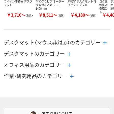
ライオン事務器 デスク
明和グラビア オーダー
非転写 デスクマット ミ
コクヨ デ
マット
機能付き透明シート
ワックス ダブル
軟質Ｗ オ
1400mm
樹脂製 透
ト…
￥3,710～
￥8,511～
￥4,180～
￥4,4
（税込）
（税込）
（税込）
デスクマット（マウス非対応）のカテゴリー
デスクマットのカテゴリー
オフィス用品のカテゴリー
作業・研究用品のカテゴリー
アスクルについて