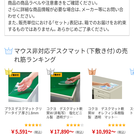
商品の商品ラベルや注意書きをご確認ください。
さらに詳細な商品情報が必要な場合は、メーカー等にお問い合
わせください。
また、販売単位における「セット」表記は、箱でのお届けをお約束
するものではありません。あらかじめご了承ください。
マウス非対応デスクマット（下敷き付）の売
れ筋ランキング
プラス デスクマット クリ
コクヨ デスクマット軟
コクヨ デスクマット軟
ス
アータイプ 厚さ1.8mm
質Ｗ（非転写） 塩化ビニ
質Ｗ オレフィン系樹脂
ト
ル製 透明グリ…
製 透明 マット…
￥5,591～
￥17,890～
￥10,992～
（税込）
（税込）
（税込）