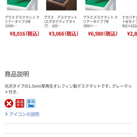
プラス デスクマット ク
プラス デスクマット
プラス デスクマット ク
ナカバヤ
リアータイプ 6号
（エグゼクティブタイ
リアータイプ 7号
トWタイ
（1045…
プ） 420…
（900×…
902×62
¥8,016（税込）
¥3,066（税込）
¥6,980（税込）
¥2,
商品説明
光沢タイプの1.5mm厚再生オレフィン製デスクマットです。グレーマッ
ト付き、
アイコンの説明