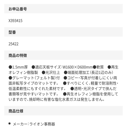
お申込番号
X393415
型番
25422
商品の特徴
●1.5mm厚 ●適応天板サイズ：W1600×D600mm●軟質 ●再生
オレフィン樹脂製 ●光沢仕上 ●端面処理加工（長辺1辺のみ）
●グレーマット（フェルト製）付 ●コピー・写真が付着しにくい両
面非転写タイプのマットです。 ●すべりにくく、軽量で耐溶剤性・
低温柔軟性にもすぐれた素材です。 ●透明・光沢タイプで挟んだ
書類等が見やすいマットです。 ●再生オレフィン樹脂を使用して
いますので、焼却時に有害な塩化水素ガスは発生しません。
商品仕様
メーカー：ライオン事務器