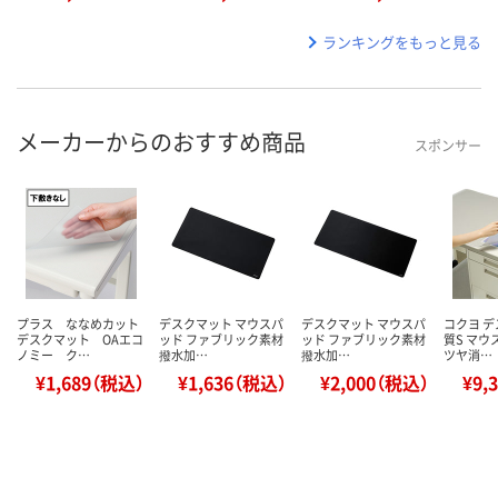
ランキングをもっと見る
メーカーからのおすすめ商品
スポンサー
プラス ななめカット
デスクマット マウスパ
デスクマット マウスパ
コクヨ 
デスクマット OAエコ
ッド ファブリック素材
ッド ファブリック素材
質S マウ
ノミー ク…
撥水加…
撥水加…
ツヤ消…
¥1,689（税込）
¥1,636（税込）
¥2,000（税込）
¥9,