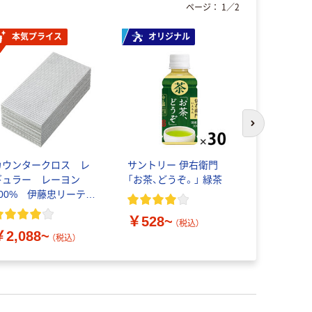
ページ：
1
／
2
本気プライス
オリジナル
本気プ
次のスライド
カウンタークロス レ
サントリー 伊右衛門
ライオン 
ギュラー レーヨン
「お茶、どうぞ。」 緑茶
イうがい薬 
100% 伊藤忠リーテイ
リンク
￥528~
￥1,027
（税込）
￥2,088~
（税込）