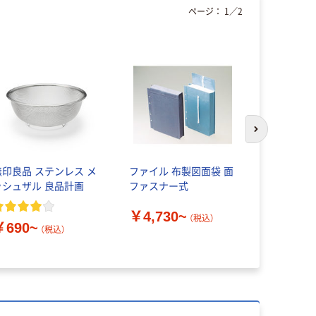
ページ：
1
／
2
次のスライド
無印良品 ステンレス メ
ファイル 布製図面袋 面
クリームサ
ッシュザル 良品計画
ファスナー式
ー カジュ
スコ GIFT
￥4,730~
（税込）
￥690~
（税込）
￥1,698