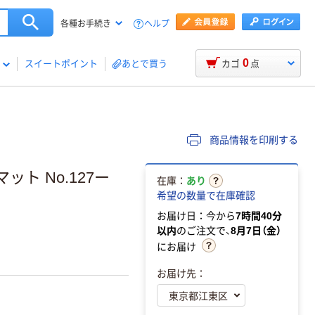
ヘルプ
各種お手続き
0
スイートポイント
あとで買う
カゴ
点
商品情報を印刷する
ト No.127ー
在庫：
あり
希望の数量で在庫確認
お届け日：今から
7時間40分
以内
のご注文で、
8月7日（金）
にお届け
お届け先：