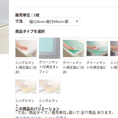
販売単位：1枚
寸法
商品タイプを選択
グリーンマッ
シングルマッ
グリーンマッ
グリーンマッ
シン
ト付/再生オレ
ト/再生塩ビ（光
ト/再生塩ビ（光
ト付/再生塩ビ
ト/
フィン
沢）
沢）
シングルマッ
シングルマッ
ト
ト
この商品のバリエーション
「寸法」「商品タイプ」「販売単位」違いで 全77商品 あります。