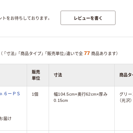
レビューを書く
ントをお待ちしております。
77
（
「寸法」
「商品タイプ」
「販売単位」違いで全
商品あります）
販売
寸法
商品タ
単位
o.６ーＰＳ
1個
幅104.5cm×奥行62cm×厚み
グリー
0.15cm
（光沢）
お届け