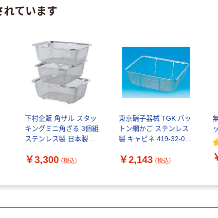
されています
メ
下村企販 角ザル スタッ
東京硝子器械 TGK バッ
画
キングミニ角ざる 3個組
トン網かご ステンレス
ステンレス製 日本製
製 キャビネ 419-32-06-
278958 1個（直送品）
21 1個 185-7894（直送
￥3,300
￥2,143
品）
（税込）
（税込）