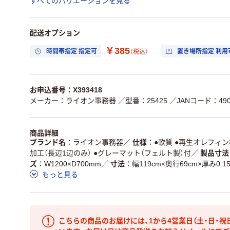
すべてのバリエーションを見る
配送オプション
￥385
時間帯指定 指定可
置き場所指定 利用
（税込）
お申込番号：X393418
メーカー：ライオン事務器
／型番：25425
／JANコード：4903
商品詳細
ブランド名
ライオン事務器
／
仕様
●軟質 ●再生オレフィン
加工（長辺1辺のみ） ●グレーマット（フェルト製）付
／
製品寸法
ズ
W1200×D700mm
／
寸法
幅119cm×奥行69cm×厚み0.1
もっと見る
こちらの商品のお届けには、1から4営業日（土・日・祝