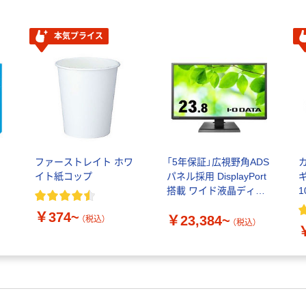
本気プライス
ファーストレイト ホワ
「5年保証」広視野角ADS
イト紙コップ
パネル採用 DisplayPort
搭載 ワイド液晶ディス
プレイ ホワイト アイ・
￥374~
￥23,384~
オー・データ
（税込）
（税込）