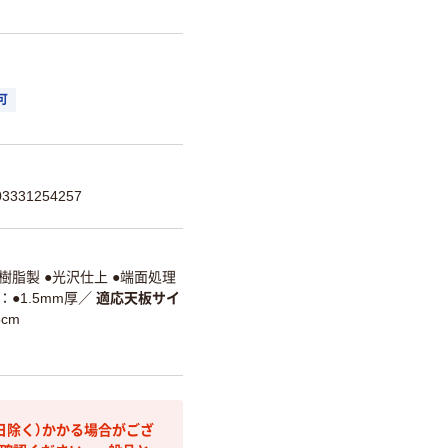
可
331254257
樹脂製 ●光沢仕上 ●端面処理
●1.5mm厚
／
適応天板サイ
5cm
日除く）かかる場合がござ