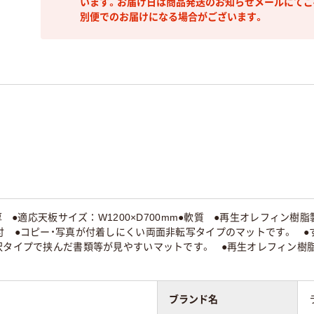
います。お届け日は商品発送のお知らせメールにてご
別便でのお届けになる場合がございます。
m厚 ●適応天板サイズ：W1200×D700mm●軟質 ●再生オレフィン樹
付 ●コピー・写真が付着しにくい両面非転写タイプのマットです。 ●
光沢タイプで挟んだ書類等が見やすいマットです。 ●再生オレフィン樹
ブランド名