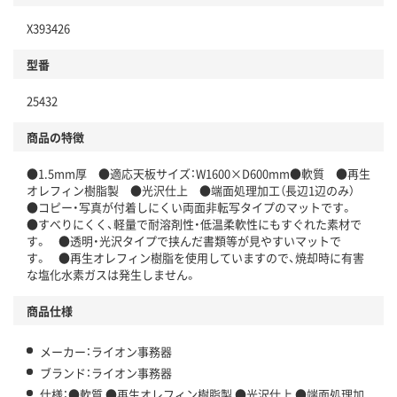
X393426
型番
25432
商品の特徴
●1.5mm厚 ●適応天板サイズ：W1600×D600mm●軟質 ●再生
オレフィン樹脂製 ●光沢仕上 ●端面処理加工（長辺1辺のみ）
●コピー・写真が付着しにくい両面非転写タイプのマットです。
●すべりにくく、軽量で耐溶剤性・低温柔軟性にもすぐれた素材で
す。 ●透明・光沢タイプで挟んだ書類等が見やすいマットで
す。 ●再生オレフィン樹脂を使用していますので、焼却時に有害
な塩化水素ガスは発生しません。
商品仕様
メーカー：ライオン事務器
ブランド：ライオン事務器
仕様：●軟質 ●再生オレフィン樹脂製 ●光沢仕上 ●端面処理加