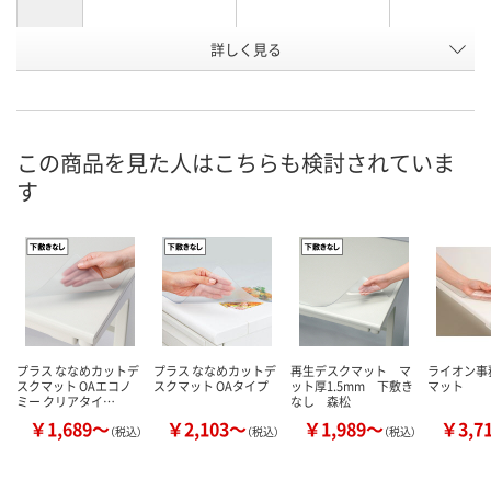
詳しく見る
グリーンマット/再
グリーンマット付/
グリーンマッ
商品タイ
プ
生塩ビ（光沢）
再生オレフィン
再生塩ビ
お申込番
EW52289
X393404
X393381
号
この商品を見た人はこちらも検討されていま
直送品
直送品
あり
在庫
す
8月26日（水）まで
8月26日（水）まで
8月9日（日）
お届け日
数量
数量
数量
カゴへ
カゴへ
カ
プラス ななめカットデ
プラス ななめカットデ
再生デスクマット マ
ライオン事
スクマット OAエコノ
スクマット OAタイプ
ット厚1.5mm 下敷き
マット
ミー クリアタイ…
なし 森松
￥1,689～
￥2,103～
￥1,989～
￥3,7
（税込）
（税込）
（税込）