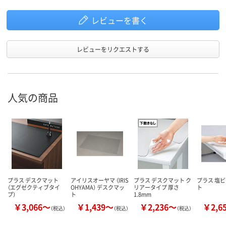
レビューを書く
レビューをリクエストする
人気の商品
プラス デスクマット
アイリスオーヤマ （IRIS
プラス デスクマット ク
プラス 塩
（エグゼクティブタイ
OHYAMA） デスクマッ
リアータイプ 厚さ
ト
プ）
ト
1.8mm
￥3,066～
￥1,439～
￥2,236～
￥2,6
（税込）
（税込）
（税込）