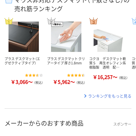
売れ筋ランキング
プラス デスクマット（エ
プラス デスクマット クリ
コクヨ デスクマット軟
コ
グゼクティブタイプ）
アータイプ 厚さ1.8mm
質Ｓ 再生オレフィン系
質
樹脂製 透明 配…
透
￥16,257～
（税込）
￥3,066～
￥5,962～
（税込）
（税込）
ランキングをもっと見る
メーカーからのおすすめ商品
スポンサー