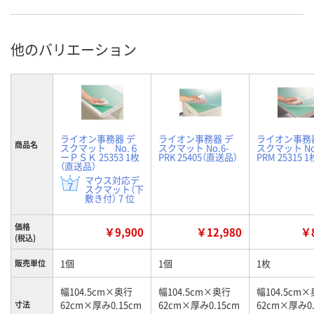
他のバリエーション
ライオン事務器 デ
ライオン事務器 デ
ライオン事務
商品名
スクマット No.６
スクマット No.6-
スクマット No
ーＰＳＫ 25353 1枚
PRK 25405（直送品）
PRM 25315 1
（直送品）
マウス対応デ
スクマット（下
敷き付） 7 位
価格
￥9,900
￥12,980
￥8
(税込)
1個
1個
1枚
販売単位
幅104.5cm×奥行
幅104.5cm×奥行
幅104.5cm
62cm×厚み0.15cm
62cm×厚み0.15cm
62cm×厚み0.
寸法