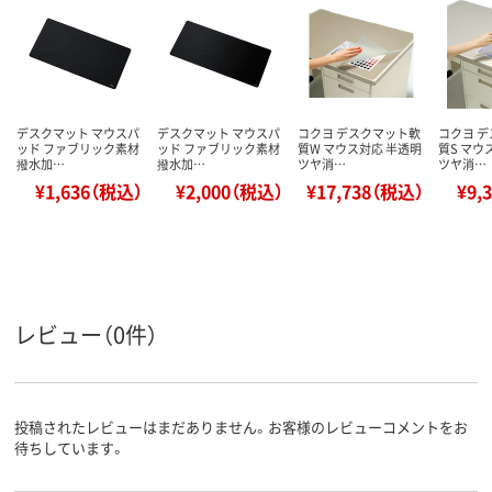
デスクマット マウスパ
デスクマット マウスパ
コクヨ デスクマット軟
コクヨ 
ッド ファブリック素材
ッド ファブリック素材
質W マウス対応 半透明
質S マウ
撥水加…
撥水加…
ツヤ消…
ツヤ消…
¥1,636（税込）
¥2,000（税込）
¥17,738（税込）
¥9,
レビュー（0件）
投稿されたレビューはまだありません。お客様のレビューコメントをお
待ちしています。