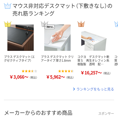
マウス非対応デスクマット（下敷きなし）の
売れ筋ランキング
プラス デスクマット（エ
プラス デスクマット クリ
コクヨ デスクマット軟
コ
グゼクティブタイプ）
アータイプ 厚さ1.8mm
質Ｓ 再生オレフィン系
質
樹脂製 透明 配…
透
￥16,257～
（税込）
￥3,066～
￥5,962～
（税込）
（税込）
ランキングをもっと見る
メーカーからのおすすめ商品
スポンサー