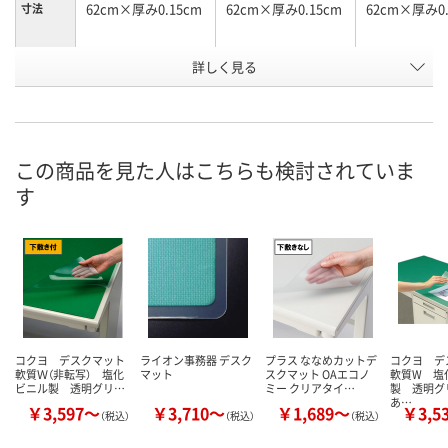
62cm×厚み0.15cm
62cm×厚み0.15cm
62cm×厚み0.
寸法
詳しく見る
グリーンマット/再
グリーンマット付/
グリーンマッ
商品タイ
プ
生塩ビ（光沢）
再生オレフィン
再生塩ビ
お申込番
EW52289
X393404
X393381
号
この商品を見た人はこちらも検討されていま
直送品
直送品
あり
在庫
す
8月25日（火）まで
8月25日（火）まで
8月8日（土）
お届け日
数量
数量
数量
カゴへ
カゴへ
カ
コクヨ デスクマット
ライオン事務器 デスク
プラス ななめカットデ
コクヨ デ
軟質Ｗ（非転写） 塩化
マット
スクマット OAエコノ
軟質W 塩
ビニル製 透明グリ…
ミー クリアタイ…
製 透明グ
あ…
￥3,597～
￥3,710～
￥1,689～
￥3,5
（税込）
（税込）
（税込）