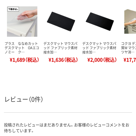
プラス ななめカット
デスクマット マウスパ
デスクマット マウスパ
コクヨ 
デスクマット OAエコ
ッド ファブリック素材
ッド ファブリック素材
質W マウ
ノミー ク…
撥水加…
撥水加…
ツヤ消…
¥1,689（税込）
¥1,636（税込）
¥2,000（税込）
¥17,
レビュー（0件）
投稿されたレビューはまだありません。お客様のレビューコメントをお
待ちしています。