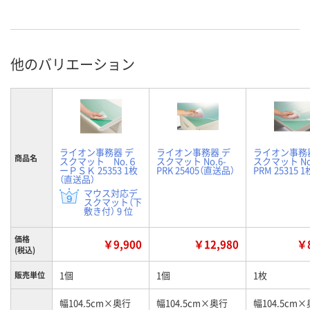
他のバリエーション
ライオン事務器 デ
ライオン事務器 デ
ライオン事務
商品名
スクマット No.６
スクマット No.6-
スクマット No
ーＰＳＫ 25353 1枚
PRK 25405（直送品）
PRM 25315 1
（直送品）
マウス対応デ
スクマット（下
敷き付） 9 位
価格
￥9,900
￥12,980
￥8
(税込)
1個
1個
1枚
販売単位
幅104.5cm×奥行
幅104.5cm×奥行
幅104.5cm