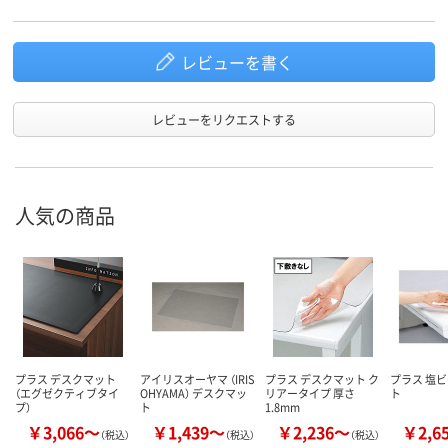
レビューを書く
レビューをリクエストする
人気の商品
プラス デスクマット
アイリスオーヤマ （IRIS
プラス デスクマット ク
プラス 塩
（エグゼクティブタイ
OHYAMA） デスクマッ
リアータイプ 厚さ
ト
プ）
ト
1.8mm
￥3,066～
￥1,439～
￥2,236～
￥2,6
（税込）
（税込）
（税込）