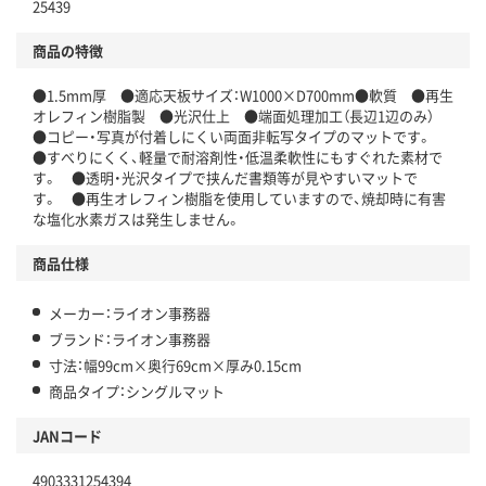
25439
商品の特徴
●1.5mm厚 ●適応天板サイズ：W1000×D700mm●軟質 ●再生
オレフィン樹脂製 ●光沢仕上 ●端面処理加工（長辺1辺のみ）
●コピー・写真が付着しにくい両面非転写タイプのマットです。
●すべりにくく、軽量で耐溶剤性・低温柔軟性にもすぐれた素材で
す。 ●透明・光沢タイプで挟んだ書類等が見やすいマットで
す。 ●再生オレフィン樹脂を使用していますので、焼却時に有害
な塩化水素ガスは発生しません。
商品仕様
メーカー：ライオン事務器
ブランド：ライオン事務器
寸法：幅99cm×奥行69cm×厚み0.15cm
商品タイプ：シングルマット
JANコード
4903331254394