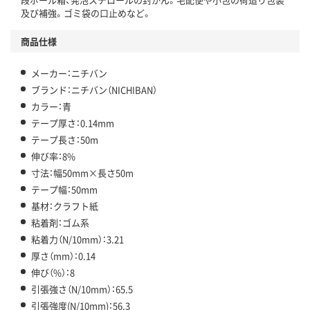
及び補強。ゴミ袋の口止めなど。
商品仕様
メーカー：ニチバン
ブランド：ニチバン（NICHIBAN）
カラー：青
テープ厚さ：0.14mm
テープ長さ：50m
伸び率：8%
寸法：幅50mm×長さ50m
テープ幅：50mm
基材：クラフト紙
粘着剤：ゴム系
粘着力（N/10mm）：3.21
厚さ（mm）：0.14
伸び（%）：8
引張強さ（N/10mm）：65.5
引張強度(N/10mm)：56.3