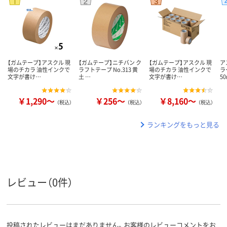
【ガムテープ】アスクル 現
【ガムテープ】ニチバン ク
【ガムテープ】アスクル 現
ア
場のチカラ 油性インクで
ラフトテープ No.313 黄
場のチカラ 油性インクで
ラ
文字が書け…
土 …
文字が書け…
5
￥1,290～
￥256～
￥8,160～
（税込）
（税込）
（税込）
ランキングをもっと見る
レビュー（0件）
投稿されたレビューはまだありません。お客様のレビューコメントをお