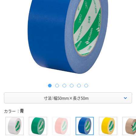
寸法：幅50mm×長さ50m
青
カラー