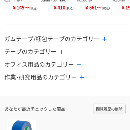
0.22mm 布テ…
60mm×50m BKL…
No.500F/N…
0.20mm …
￥145～
￥410
￥361～
￥1
（税込）
（税込）
（税込）
ガムテープ/梱包テープのカテゴリー
テープのカテゴリー
オフィス用品のカテゴリー
作業・研究用品のカテゴリー
あなたが最近チェックした商品
閲覧履歴の削除