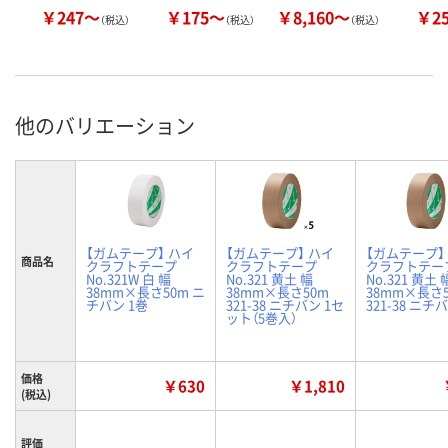
￥247～
￥175～
￥8,160～
￥2
（税込）
（税込）
（税込）
他のバリエーション
【ガムテープ】 ハイ
【ガムテープ】 ハイ
【ガムテープ】
商品名
クラフトテープ
クラフトテープ
クラフトテー
No.321W 白 幅
No.321 黄土 幅
No.321 黄土 
38mm×長さ50m ニ
38mm×長さ50m
38mm×長さ
チバン 1巻
321-38 ニチバン 1セ
321-38 ニチ
ット（5巻入）
価格
￥630
￥1,810
(税込)
評価