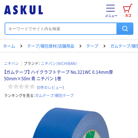
カゴ
メニュー
ホーム
テープ/梱包資材/店舗用品
テープ
ガムテープ/梱
ニチバン
ブランド：
ニチバン（NICHIBAN）
【ガムテープ】 ハイクラフトテープ No.321WC 0.14mm厚
50mm×50m 青 ニチバン 1巻
（
0
件のレビュー
）
ランキングを見る：
ガムテープ/梱包テープ