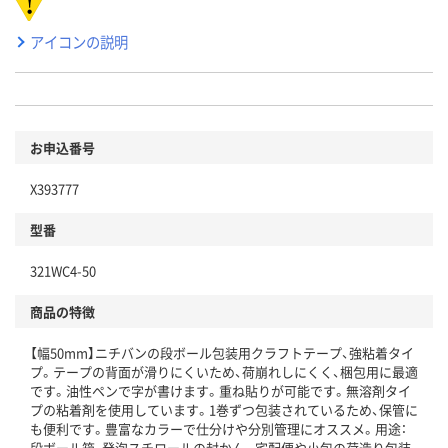
アイコンの説明
お申込番号
X393777
型番
321WC4-50
商品の特徴
【幅50mm】ニチバンの段ボール包装用クラフトテープ、強粘着タイ
プ。テープの背面が滑りにくいため、荷崩れしにくく、梱包用に最適
です。油性ペンで字が書けます。重ね貼りが可能です。無溶剤タイ
プの粘着剤を使用しています。1巻ずつ包装されているため、保管に
も便利です。豊富なカラーで仕分けや分別管理にオススメ。用途：
段ボール箱、発泡スチロールの封かん。宅配便や小包の荷造り包装