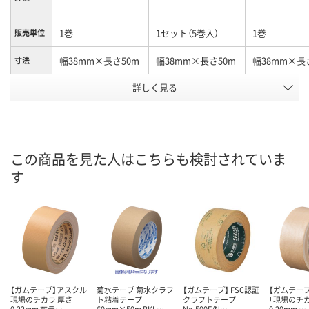
1巻
1セット（5巻入）
1巻
販売単位
幅38mm×長さ50m
幅38mm×長さ50m
幅38mm×長
寸法
詳しく見る
白
黄土（茶）
黄土（茶）
カラー
お申込番
X393778
NA20548
NA20547
号
あり
在庫
この商品を見た人はこちらも検討されていま
す
8月9日（日）
お届け日
数量
現在ご注文いただけ
現在ご注文い
ません
ません
カゴへ
【ガムテープ】アスクル
菊水テープ 菊水クラフ
【ガムテープ】 FSC認証
【ガムテー
現場のチカラ 厚さ
ト粘着テープ
クラフトテープ
「現場のチカ