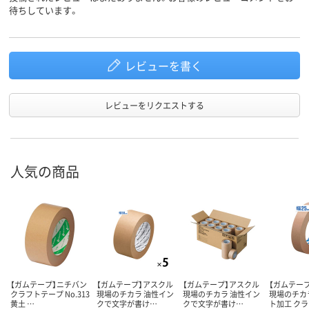
待ちしています。
レビューを書く
レビューをリクエストする
人気の商品
【ガムテープ】ニチバン
【ガムテープ】アスクル
【ガムテープ】アスクル
【ガムテー
クラフトテープ No.313
現場のチカラ 油性イン
現場のチカラ 油性イン
現場のチカ
黄土 …
クで文字が書け…
クで文字が書け…
ト加工 ク