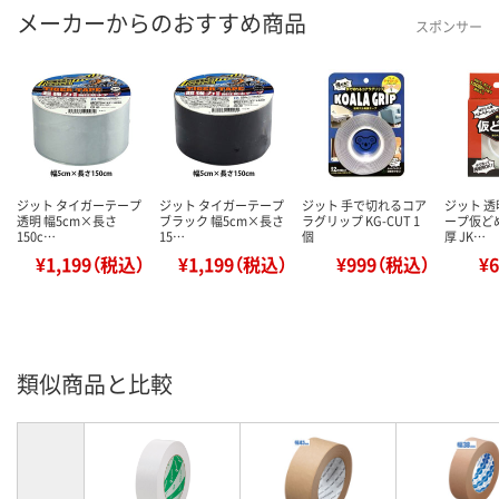
メーカーからのおすすめ商品
スポンサー
ジット タイガーテープ
ジット タイガーテープ
ジット 手で切れるコア
ジット 
透明 幅5cm×長さ
ブラック 幅5cm×長さ
ラグリップ KG-CUT 1
ープ仮ど
150c…
15…
個
厚 JK…
¥1,199（税込）
¥1,199（税込）
¥999（税込）
¥
類似商品と比較