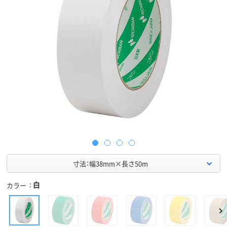
寸法：幅38mm×長さ50m
白
カラー