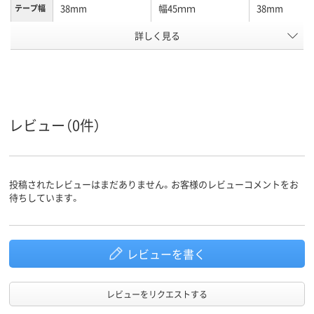
38mm
幅45ｍｍ
38mm
テープ幅
詳しく見る
手で切れる、油性マ
テープタ
ーカー可、重ね貼り
イプ
可
50m
50m
50m
長さ
アスクル
レビュー（0件）
商品環境
20
10
20
スコア
投稿されたレビューはまだありません。お客様のレビューコメントをお
待ちしています。
レビューを書く
レビューをリクエストする