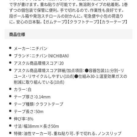
で字が書けます。重ね貼りが可能です。無溶剤タイプの粘着剤。1巻
ずつの個包装で保管に便利。手で切れるので、作業性も良好です。
段ボール箱や発泡スチロールの封かんに。宅急便や小包の荷造り
に。安心の日本製。【ガムテープ】【クラフトテープ】【カラーテープ】
商品仕様
メーカー：ニチバン
ブランド：ニチバン（NICHIBAN）
アスクル商品環境スコア：20
アスクル商品環境スコア詳細/加点項目：●容器包装11:分別・リ
ユース・リサイクルしやすい(10点)●仕組み30-1:温室効果ガスの
削減に取り組んでいる(10点)
カラー：白
テープ厚さ：0.14mm
テープ種類：クラフトテープ
テープ長さ：50m
伸び率：8%
寸法：幅38mm×長さ50m
特徴：油性マーカー可、重ね貼り可、手で切れる、ノンスリップ