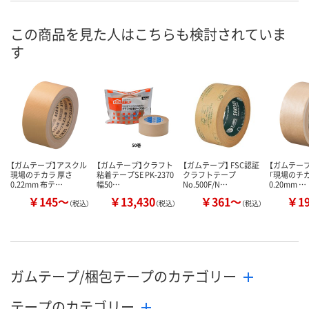
在庫
この商品を見た人はこちらも検討されていま
す
お届け日
現在ご注文いただけ
現在ご注文いただけ
現在ご注文い
ません
ません
ません
【ガムテープ】アスクル
【ガムテープ】クラフト
【ガムテープ】 FSC認証
【ガムテー
現場のチカラ 厚さ
粘着テープSE PK-2370
クラフトテープ
「現場のチカ
0.22mm 布テ…
幅50…
No.500F/N…
0.20mm …
￥145～
￥13,430
￥361～
￥1
（税込）
（税込）
（税込）
ガムテープ/梱包テープのカテゴリー
テープのカテゴリー