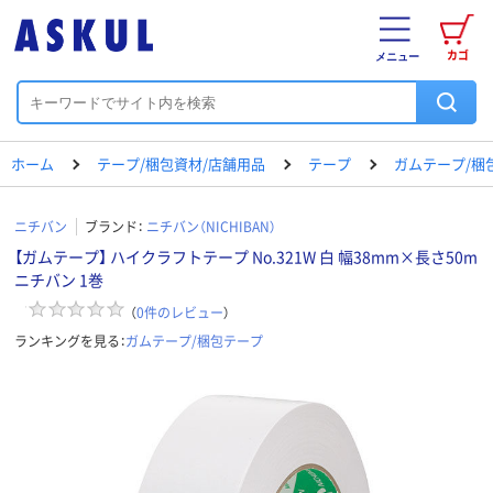
カゴ
メニュー
ホーム
テープ/梱包資材/店舗用品
テープ
ガムテープ/梱
ニチバン
ブランド：
ニチバン（NICHIBAN）
【ガムテープ】 ハイクラフトテープ No.321W 白 幅38mm×長さ50m
ニチバン 1巻
（
0
件のレビュー
）
ランキングを見る：
ガムテープ/梱包テープ