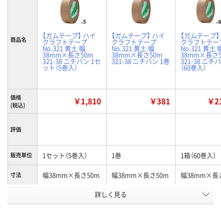
【ガムテープ】 ハイ
【ガムテープ】 ハイ
【ガムテープ】
商品名
クラフトテープ
クラフトテープ
クラフトテー
No.321 黄土 幅
No.321 黄土 幅
No.321 黄土 
38mm×長さ50m
38mm×長さ50m
38mm×長さ
321-38 ニチバン 1セ
321-38 ニチバン 1巻
321-38 ニチ
ット（5巻入）
（60巻入）
価格
￥1,810
￥381
￥21
(税込)
評価
1セット（5巻入）
1巻
1箱（60巻入）
販売単位
幅38mm×長さ50m
幅38mm×長さ50m
幅38mm×長
寸法
詳しく見る
黄土（茶）
黄土（茶）
黄土（茶）
カラー
お申込番
NA20548
NA20547
NA20550
号