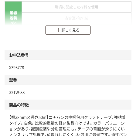
環境に配慮した材料を使用
容器
包装
省資源・無包装
分別・リサイクルしやすい設計
詳しく見る
環境に配慮した材料を使用
商品
お申込番号
本体
省資源・省エネ・節水
X393778
分別・リサイクルしやすい設計
型番
独自の回収スキームがある
仕組
321W-38
アスクルで資源循環している
商品の特徴
温室効果ガスなどの削減
【幅38mm×長さ50m】ニチバンの中梱包用クラフトテープ、強粘着
この商品の環境配慮ポイントです。下記商品詳細「
タイプ。白色。比較的重量の軽い製品向けです。カラーバリエーシ
アスクル商品環境スコア詳細／加点項目
」で確認できます。
ョンがあり、識別包装や分別管理にも。テープの背面が滑りにくい
ノンスリップ処理で、荷崩れしにくく、梱包用に最適です。油性ペン