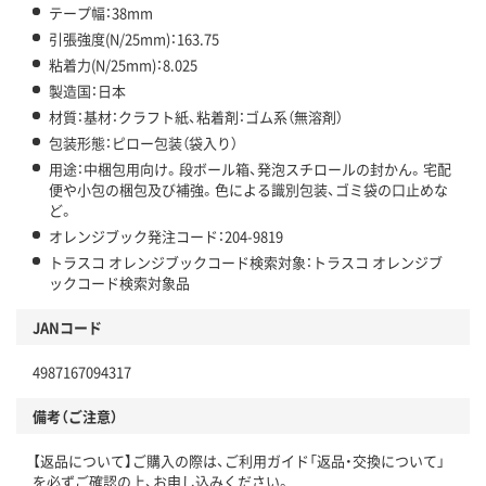
テープ幅：38mm
引張強度(N/25mm)：163.75
粘着力(N/25mm)：8.025
製造国：日本
材質：基材：クラフト紙、粘着剤：ゴム系（無溶剤）
包装形態：ピロー包装（袋入り）
用途：中梱包用向け。段ボール箱、発泡スチロールの封かん。宅配
便や小包の梱包及び補強。色による識別包装、ゴミ袋の口止めな
ど。
オレンジブック発注コード：204-9819
トラスコ オレンジブックコード検索対象：トラスコ オレンジブ
ックコード検索対象品
JANコード
4987167094317
備考（ご注意）
【返品について】ご購入の際は、ご利用ガイド「返品・交換について」
を必ずご確認の上、お申し込みください。