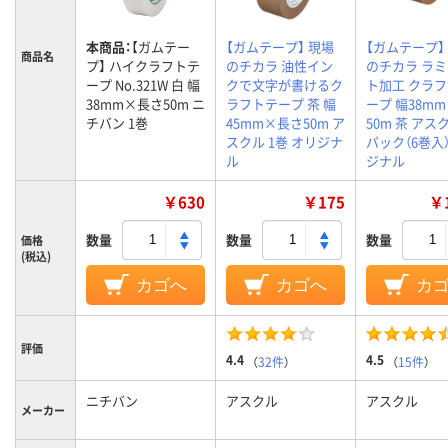
本商品：
【ガムテー
【ガムテープ】 現場
【ガムテープ】
商品名
プ】 ハイクラフトテ
のチカラ 油性イン
のチカラ ラ
ープ No.321W 白 幅
クで文字が書けるク
ト加工 クラ
38mm×長さ50m ニ
ラフトテープ 茶 幅
ープ 幅38m
チバン 1巻
45mm×長さ50m ア
50m 茶 アスク
スクル 1巻 オリジナ
パック（6巻入
ル
ジナル
￥630
￥175
￥1
数量
数量
数量
価格
(税込)
カゴへ
カゴへ
カ
評価
4.4
4.5
（
32件
）
（
15件
）
ニチバン
アスクル
アスクル
メーカー