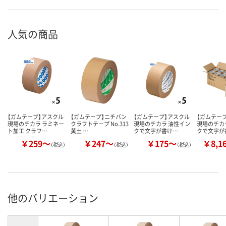
人気の商品
【ガムテープ】アスクル
【ガムテープ】ニチバン
【ガムテープ】アスクル
【ガムテー
現場のチカラ ラミネー
クラフトテープ No.313
現場のチカラ 油性イン
現場のチカ
ト加工 クラフ…
黄土 …
クで文字が書け…
クで文字が
￥259～
￥247～
￥175～
￥8,1
（税込）
（税込）
（税込）
他のバリエーション