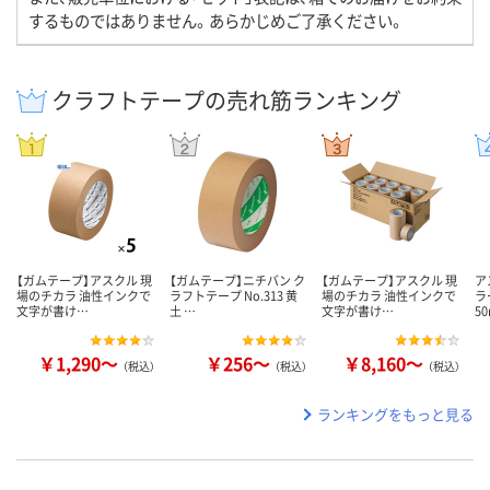
するものではありません。あらかじめご了承ください。
クラフトテープの売れ筋ランキング
【ガムテープ】アスクル 現
【ガムテープ】ニチバン ク
【ガムテープ】アスクル 現
ア
場のチカラ 油性インクで
ラフトテープ No.313 黄
場のチカラ 油性インクで
ラ
文字が書け…
土 …
文字が書け…
5
￥1,290～
￥256～
￥8,160～
（税込）
（税込）
（税込）
ランキングをもっと見る