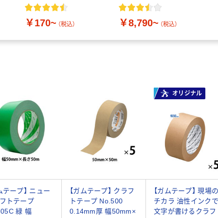
簡易包装タイプ
￥170~
￥8,790~
（税込）
（税込）
オリジナル
ムテープ】 ニュー
【ガムテープ】 クラフ
【ガムテープ】 現場
フトテープ
トテープ No.500
チカラ 油性インク
305C 緑 幅
0.14mm厚 幅50mm×
文字が書けるクラフ