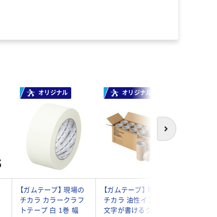
オリジナル
オリジナル
次へ
の
【ガムテープ】 現場の
【ガムテープ】 現場の
【ガムテ
で
チカラ カラークラフ
チカラ 油性インクで
ト粘着テー
トテープ 白 1巻 幅
文字が書けるクラフ
2370 幅