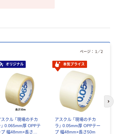
ページ：
1
／
2
オリジナル
本気プライス
オリジ
次のスライド
アスクル 「現場のチカ
アスクル 「現場のチカ
アスクル 
」 0.065mm厚 OPPテ
ラ」 0.05mm厚 OPPテー
ラ」 養生テ
ープ 幅48mm×長さ
プ 幅48mm×長さ50m