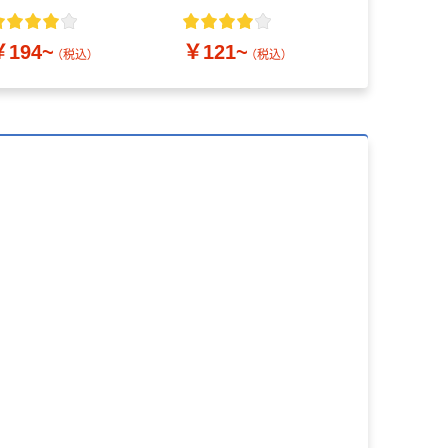
0m・100m
￥358~
￥194~
￥121~
（税込）
（税込）