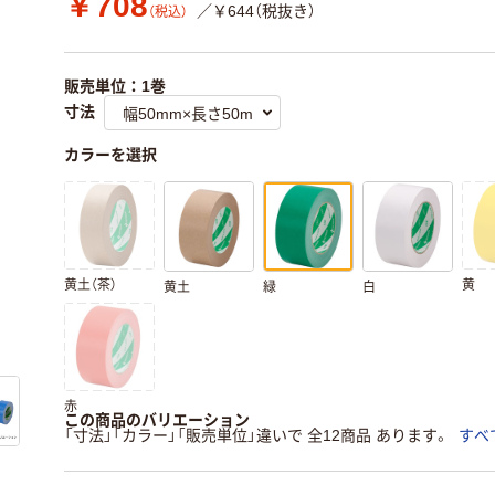
￥708
／￥644（税抜き）
（税込）
販売単位：1巻
寸法
カラーを選択
黄土（茶）
黄
黄土
緑
白
赤
この商品のバリエーション
「寸法」「カラー」「販売単位」違いで 全12商品 あります。
すべ