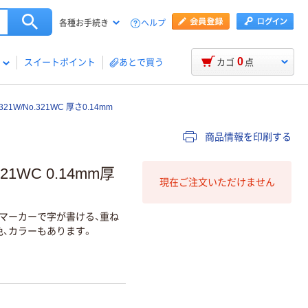
ヘルプ
各種お手続き
0
スイートポイント
あとで買う
カゴ
点
1W/No.321WC 厚さ0.14mm
商品情報を印刷する
1WC 0.14mm厚
現在ご注文いただけません
性マーカーで字が書ける、重ね
色、カラーもあります。