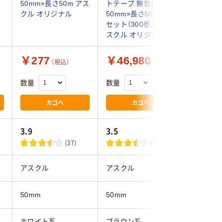
50mm×長さ50m アス
トテープ 無包装 幅
50m J4
セ
クル オリジナル
50mm×長さ50m 茶 1
1巻
セット（300巻入） ア
スクル オリジナル
￥277
￥46,980
￥286
（税込）
（税込）
数量
数量
数量
カゴへ
カゴへ
3.9
3.5
(37)
(30)
アスクル
アスクル
ニトムズ
50mm
50mm
50mm
ホワイト系
ブラウン系