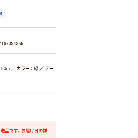
可
67094355
50m
／
カラー
緑
／
テー
送品です。お届け日の詳