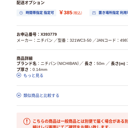
配送オプション
￥385
時間帯指定 指定可
置き場所指定 利用
（税込）
お申込番号：X393779
メーカー：ニチバン
／型番：321WC3-50
／JANコード：49871
商品詳細
ブランド名
ニチバン（NICHIBAN）
／
長さ
50m
／
長さ(m)
プ厚さ
0.14mm
もっと見る
類似商品と比較する
こちらの商品は一般商品とは別便で届く場合がある別
細はレジ画面にてご確認をお願い致します。