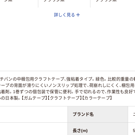
詳しく見る
切れる
油性マーカー可
50m
50m
10
m】ニチバンの中梱包用クラフトテープ、強粘着タイプ。緑色。比較的重量
テープの背面が滑りにくいノンスリップ処理で、荷崩れしにくく、梱包
粘着剤。1巻ずつの個包装で保管に便利。手で切れるので、作業性も良好
の日本製。【ガムテープ】【クラフトテープ】【カラーテープ】
ブランド名
長さ(m)