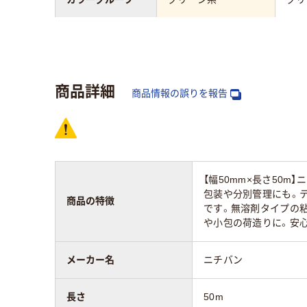
テープタイプ
手で切れる、油性マー
手で
カー可、重ね貼り可
商品詳細
テープの用途
梱包
梱包
商品情報の誤りを報告
長さ
50m
50m
アスクル商品環境
20
スコア
【幅50mm×長さ50
包装や分別管理にも。
商品の特徴
です。無溶剤タイプの
や小包の荷造りに。安心
メーカー名
ニチバン
長さ
50m