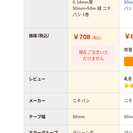
0.14mm厚
50
50mm×50m 緑 ニチ
バン
バン 1巻
￥6
￥708
価格（税込）
（税込）
数量
現在ご注文いた
だけません
4.0
レビュー
メーカー
ニチバン
ニチ
テープ幅
50mm
50
カラーグループ
グリーン系
グリ