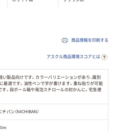
油性マーカー可
油性マーカー可
梱包
商品情報を印刷する
50m
50m
50m
アスクル商品環境スコアとは
10
50
の軽い製品向けです。カラーバリエーションがあり、識別
用に最適です。油性ペンで字が書けます。重ね貼りが可能
です。段ボール箱や発泡スチロールの封かんに。宅急便
ニチバン（NICHIBAN）
50m