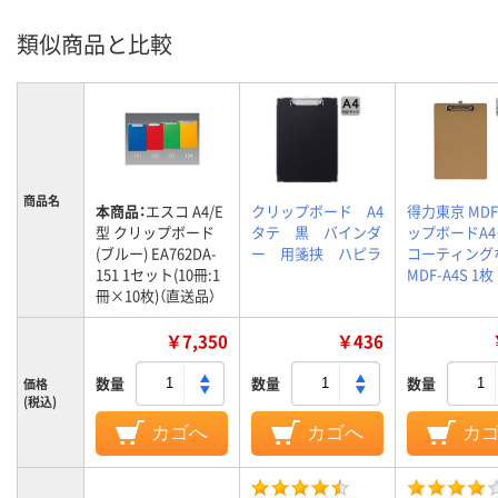
類似商品と比較
商品名
本商品：
エスコ A4/E
クリップボード A4
得力東京 MD
型 クリップボード
タテ 黒 バインダ
ップボードA
(ブルー) EA762DA-
ー 用箋挟 ハピラ
コーティング
151 1セット(10冊:1
MDF-A4S 1枚
冊×10枚)（直送品）
￥7,350
￥436
数量
数量
数量
価格
(税込)
カゴへ
カゴへ
カ