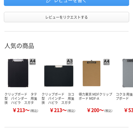
レビューをリクエストする
人気の商品
クリップボード タテ
クリップボード ヨコ
得力東京 MDFクリップ
コクヨ 用箋
型 バインダー 用箋
型 バインダー 用箋
ボード MDF-A
プボード
挟 ハピラ スガタ
挟 ハピラ スガタ
￥213～
￥213～
￥200～
￥5
（税込）
（税込）
（税込）