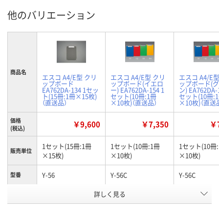
他のバリエーション
商品名
エスコ A4/E型 クリ
エスコ A4/E型 クリ
エスコ A4/E
ップボード
ップボード(イエロ
ップボード(
EA762DA-134 1セッ
ー) EA762DA-154 1
ン) EA762DA-
ト(15冊:1冊×15枚)
セット(10冊:1冊
セット(10冊:
（直送品）
×10枚)（直送品）
×10枚)（直送
価格
￥9,600
￥7,350
￥7
(税込)
1セット(15冊:1冊
1セット(10冊:1冊
1セット(10冊
販売単位
×15枚)
×10枚)
×10枚)
Y-56
Y-56C
Y-56C
型番
カラーグ
詳しく見る
ブラック系
イエロー系
グリーン系
ループ
お申込番