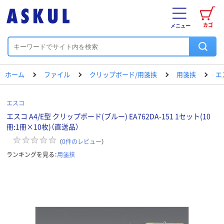
カゴ
メニュー
ホーム
ファイル
クリップボード/用箋挟
用箋挟
エ
エスコ
エスコ A4/E型 クリップボード(ブルー) EA762DA-151 1セット(10
冊:1冊×10枚)（直送品）
（
0
件のレビュー
）
ランキングを見る：
用箋挟