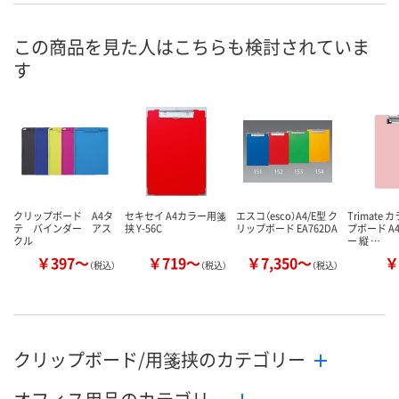
U625693
X409864
X409863
号
この商品を見た人はこちらも検討されていま
わずか
わずか
わずか
在庫
す
8月24日（月）まで
8月24日（月）まで
8月24日（月）
お届け日
数量
数量
数量
カゴへ
カゴへ
カ
クリップボード A4タ
セキセイ A4カラー用箋
エスコ（esco）A4/E型 ク
Trimate
テ バインダー アス
挟 Y-56C
リップボード EA762DA
プボード A
クル
ー 縦 …
￥397～
￥719～
￥7,350～
￥
（税込）
（税込）
（税込）
クリップボード/用箋挟のカテゴリー