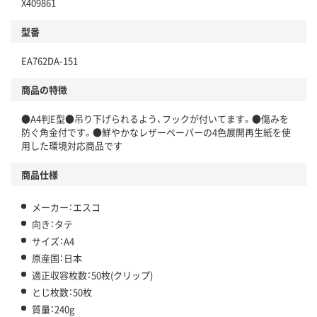
X409861
型番
EA762DA-151
商品の特徴
●A4判E型●吊り下げられるよう、フックが付いてます。●傷みを
防ぐ角金付です。●鮮やかなレザーペーパーの4色展開再生紙を使
用した環境対応商品です
商品仕様
メーカー：エスコ
向き：タテ
サイズ：A4
原産国：日本
適正収容枚数：50枚(クリップ)
とじ枚数：50枚
質量：240g