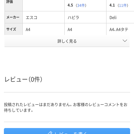
評価
4.5
4.1
（
34件
）
（
11件
）
エスコ
ハピラ
Deli
メーカー
A4
A4
A4、A4タテ
サイズ
カラーグ
詳しく見る
ブルー系
ブラック系
ブラウン系
ループ
タテ
タテ
タテ
向き
240g
質量
レビュー（0件）
50枚
とじ枚数
アスクル
商品環境
70
スコア
投稿されたレビューはまだありません。お客様のレビューコメントをお
待ちしています。
レビューを書く