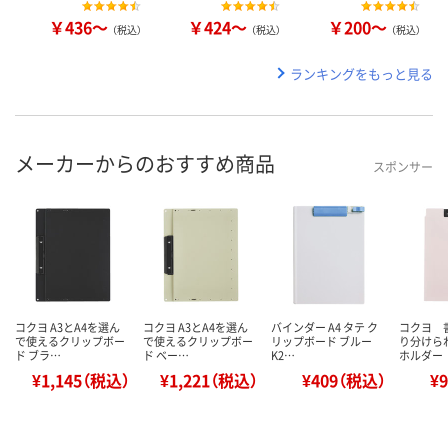
￥436～
￥424～
￥200～
（税込）
（税込）
（税込）
ランキングをもっと見る
メーカーからのおすすめ商品
スポンサー
コクヨ A3とA4を選ん
コクヨ A3とA4を選ん
バインダー A4 タテ ク
コクヨ 
で使えるクリップボー
で使えるクリップボー
リップボード ブルー
り分けら
ド ブラ…
ド ベー…
K2…
ホルダー
¥1,145（税込）
¥1,221（税込）
¥409（税込）
¥