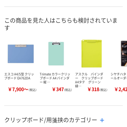
お申込番
U625693
X409864
X409861
号
この商品を見た人はこちらも検討されていま
わずか
わずか
わずか
在庫
す
8月24日（月）まで
8月24日（月）まで
8月24日（月）
お届け日
数量
数量
数量
カゴへ
カゴへ
カ
エスコ A4/S型 クリッ
Trimate カラークリッ
アスクル バインダ
シヤチハタ 
プボード EA762DA
プボード A4 バインダ
ー クリップボード
ールオーダー式
ー 縦 …
A4タテ グリーン
緑…
￥7,900～
￥347
￥318
￥2,4
（税込）
（税込）
（税込）
クリップボード/用箋挟のカテゴリー