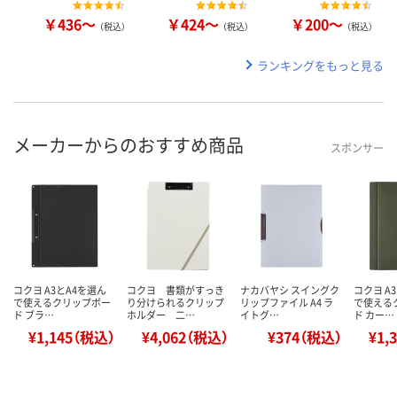
￥436～
￥424～
￥200～
（税込）
（税込）
（税込）
ランキングをもっと見る
メーカーからのおすすめ商品
スポンサー
コクヨ A3とA4を選ん
コクヨ 書類がすっき
ナカバヤシ スイングク
コクヨ A
で使えるクリップボー
り分けられるクリップ
リップファイル A4 ラ
で使える
ド ブラ…
ホルダー 二…
イトグ…
ド カー…
¥1,145（税込）
¥4,062（税込）
¥374（税込）
¥1,