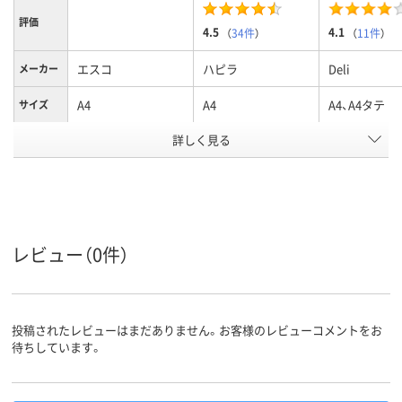
評価
4.5
4.1
（
34件
）
（
11件
）
エスコ
ハピラ
Deli
メーカー
A4
A4
A4、A4タテ
サイズ
カラーグ
詳しく見る
グリーン系
ブラック系
ブラウン系
ループ
タテ
タテ
タテ
向き
240g
質量
レビュー（0件）
50枚
とじ枚数
アスクル
商品環境
70
スコア
投稿されたレビューはまだありません。お客様のレビューコメントをお
待ちしています。