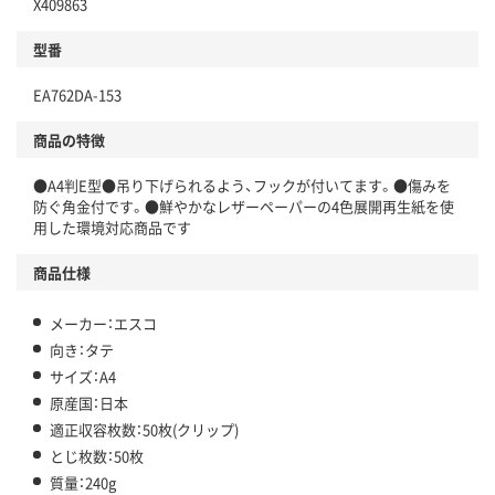
X409863
型番
EA762DA-153
商品の特徴
●A4判E型●吊り下げられるよう、フックが付いてます。●傷みを
防ぐ角金付です。●鮮やかなレザーペーパーの4色展開再生紙を使
用した環境対応商品です
商品仕様
メーカー：エスコ
向き：タテ
サイズ：A4
原産国：日本
適正収容枚数：50枚(クリップ)
とじ枚数：50枚
質量：240g