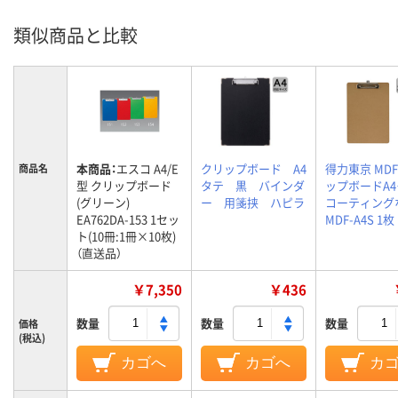
類似商品と比較
本商品：
エスコ A4/E
クリップボード A4
得力東京 MD
商品名
型 クリップボード
タテ 黒 バインダ
ップボードA
(グリーン)
ー 用箋挟 ハピラ
コーティング
EA762DA-153 1セッ
MDF-A4S 1枚
ト(10冊:1冊×10枚)
（直送品）
￥7,350
￥436
数量
数量
数量
価格
(税込)
カゴへ
カゴへ
カ