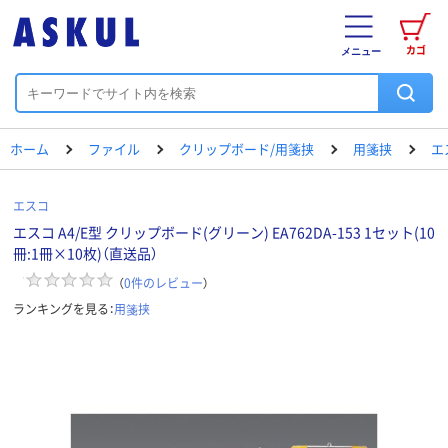
カゴ
メニュー
ホーム
ファイル
クリップボード/用箋挟
用箋挟
エ
エスコ
エスコ A4/E型 クリップボード(グリーン) EA762DA-153 1セット(10
冊:1冊×10枚)（直送品）
（
0
件のレビュー
）
ランキングを見る：
用箋挟