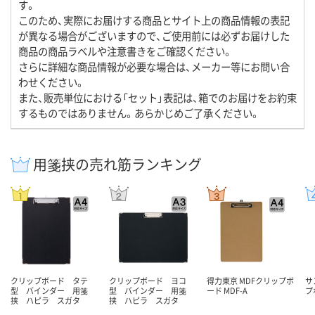
す。
このため、実際にお届けする商品とサイト上の商品情報の表記
が異なる場合がございますので、ご使用前には必ずお届けした
商品の商品ラベルや注意書きをご確認ください。
さらに詳細な商品情報が必要な場合は、メーカー等にお問い合
わせください。
また、販売単位における「セット」表記は、箱でのお届けをお約束
するものではありません。あらかじめご了承ください。
用箋挟の売れ筋ランキング
クリップボード タテ
クリップボード ヨコ
得力東京 MDFクリップボ
サ
型 バインダー 用箋
型 バインダー 用箋
ード MDF-A
プ
挟 ハピラ スガタ
挟 ハピラ スガタ