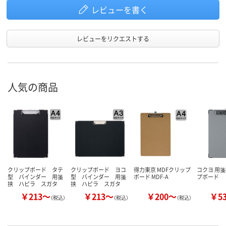
レビューを書く
レビューをリクエストする
人気の商品
クリップボード タテ
クリップボード ヨコ
得力東京 MDFクリップ
コクヨ 用箋
型 バインダー 用箋
型 バインダー 用箋
ボード MDF-A
プボード
挟 ハピラ スガタ
挟 ハピラ スガタ
￥213～
￥213～
￥200～
￥5
（税込）
（税込）
（税込）