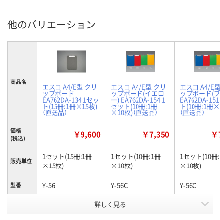
他のバリエーション
商品名
エスコ A4/E型 クリ
エスコ A4/E型 クリ
エスコ A4/E
ップボード
ップボード(イエロ
ップボード(ブ
EA762DA-134 1セッ
ー) EA762DA-154 1
EA762DA-15
ト(15冊:1冊×15枚)
セット(10冊:1冊
ト(10冊:1冊×
（直送品）
×10枚)（直送品）
（直送品）
価格
￥9,600
￥7,350
￥7
(税込)
1セット(15冊:1冊
1セット(10冊:1冊
1セット(10冊
販売単位
×15枚)
×10枚)
×10枚)
Y-56
Y-56C
Y-56C
型番
カラーグ
詳しく見る
ブラック系
イエロー系
ブルー系
ループ