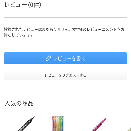
レビュー（0件）
キャップ式
キャップ式、太細両
キャップ式
タイプ
用
細字・太字ツイン
細字・太字ツ
投稿されたレビューはまだありません。お客様のレビューコメントをお
線の太さ
待ちしています。
350g
50g
49.7ｇ
質量
レビューを書く
アスクル
商品環境
50
スコア
レビューをリクエストする
人気の商品