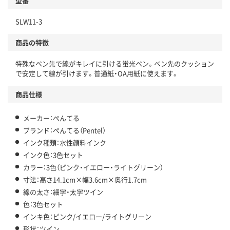
型番
SLW11-3
商品の特徴
特殊なペン先で線がキレイに引ける蛍光ペン。ペン先のクッション
で安定して線が引けます。普通紙・OA用紙に使えます。
商品仕様
メーカー：ぺんてる
ブランド：ぺんてる（Pentel）
インク種類：水性顔料インク
インク色：3色セット
カラー：3色（ピンク・イエロー・ライトグリーン）
寸法：高さ14.1cm×幅3.6cm×奥行1.7cm
線の太さ：細字・太字ツイン
色：3色セット
インキ色：ピンク/イエロー/ライトグリーン
形状：ツイン