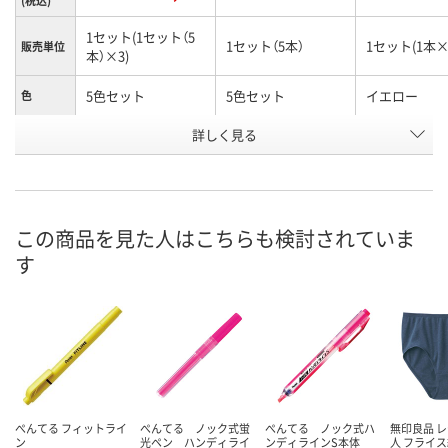
1セット(1セット（5
1セット（5本）
1セット(1本×
販売単位
本）×3)
5色セット
5色セット
イエロー
色
お申込番
詳しく見る
UA22520
P827267
X731917
号
2点
6点
入荷待ち
在庫
ご注文後、お
この商品を見た人はこちらも検討されていま
8月11日（火）
8月11日（火）
ついてご連絡
お届け日
す
ます
数量
数量
数量
カゴへ
カゴへ
カ
ぺんてる フィットライ
ぺんてる ノック式蛍
ぺんてる ノック式ハ
無印良品 レ
ン
光ペン ハンディライ
ンディラインS本体
人 フライ