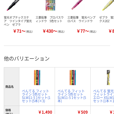
蛍光オプテックスケ
三菱鉛筆 プロパスウ
三菱鉛筆 蛍光ペンプ
ゼブラ 蛍
ア ツインタイプ蛍光
ィンドウ 5色セット
ロパス ウインドウ
クス2EZ
ペン ゼブラ
￥71～
￥430～
￥77～
￥
（税込）
（税込）
（税込）
他のバリエーション
商品名
ぺんてる フィット
ぺんてる フィット
ぺんてる 蛍
ライン 5色セット
ライン 5色セット
フィットライ
SLW11-5 1セット(1
SLW11-5 1セット(5
エロー XSLW11
セット(5本)×3)
本)
セット(1本×1
価格
￥1,490
￥509
￥1
(税込)