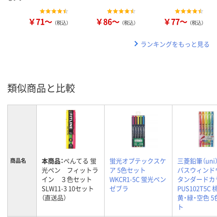
￥71～
￥86～
￥77～
（税込）
（税込）
（税込）
ランキングをもっと見る
類似商品と比較
本商品：
ぺんてる 蛍
蛍光オプテックスケ
三菱鉛筆（uni
商品名
光ペン フィットラ
ア 5色セット
パスウィンド
イン ３色セット
WKCR1-5C 蛍光ペン
タンダードカ
SLW11-3 10セット
ゼブラ
PUS102T5C 
（直送品）
黄・緑・空色 
ト