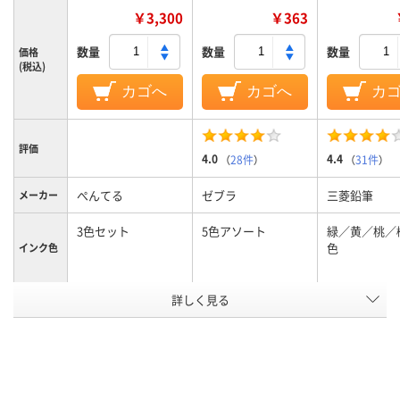
￥3,300
￥363
数量
数量
数量
価格
(税込)
カゴへ
カゴへ
カ
評価
4.0
4.4
（
28件
）
（
31件
）
ぺんてる
ゼブラ
三菱鉛筆
メーカー
3色セット
5色アソート
緑／黄／桃／
色
インク色
セット色
詳しく見る
3色
数
ツイン
ツイン
ツイン
形状
インク種
水性顔料インク
水性顔料インク
水性インク
類