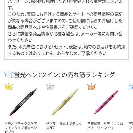
パッケージ、原材料、原産国など）が変更される場合がございま
す。
このため、実際にお届けする商品とサイト上の商品情報の表記
が異なる場合がございますので、ご使用前には必ずお届けした
商品の商品ラベルや注意書きをご確認ください。
さらに詳細な商品情報が必要な場合は、メーカー等にお問い合
わせください。
また、販売単位における「セット」表記は、箱でのお届けをお約束
するものではありません。あらかじめご了承ください。
蛍光ペン（ツイン）の売れ筋ランキング
蛍光オプテックスケア
ゼブラ 蛍光オプテック
三菱鉛筆 蛍光ペンプロ
三
ツインタイプ蛍光ペン
ス2EZ
パス ウインドウ
ン
ゼブラ