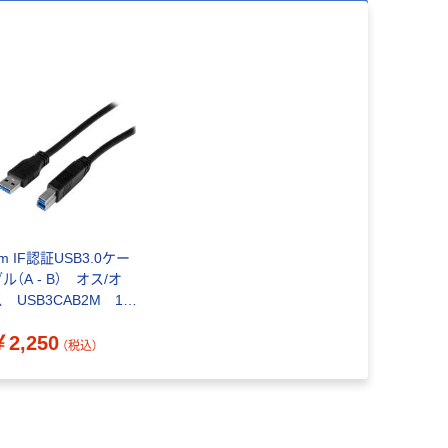
m IF認証USB3.0ケー
ル（A - B） オス/オ
 USB3CAB2M 1
 StarTech.com（直送
￥2,250
）
（税込）