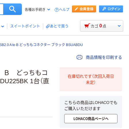
ヘルプ
各種お手続き
0
スイートポイント
あとで買う
カゴ
点
B2.0 A to B どっちもコネクター ブラック BSUABDU
商品情報を印刷する
 Ｂ どっちもコ
在庫切れです（次回入荷日
225BK 1台（直
未定）
こちらの商品はLOHACOでも
ご購入いただけます
LOHACO商品ページへ