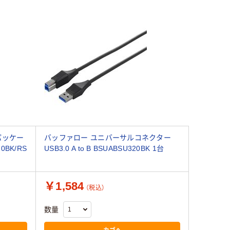
易パッケー
バッファロー ユニバーサルコネクター
0BK/RS
USB3.0 A to B BSUABSU320BK 1台
￥1,584
（税込）
数量
カゴへ