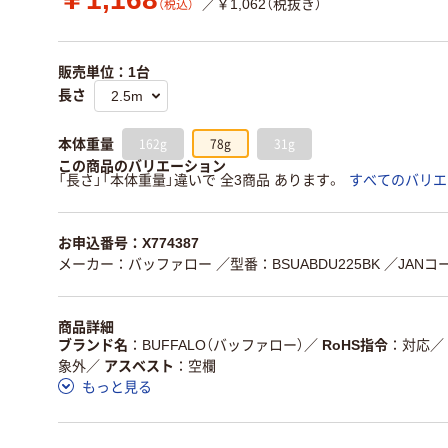
／￥1,062（税抜き）
（税込）
販売単位：1台
長さ
162g
78g
31g
本体重量
この商品のバリエーション
「長さ」「本体重量」違いで 全3商品 あります。
すべてのバリエ
お申込番号：X774387
メーカー：バッファロー
／型番：BSUABDU225BK
／JANコー
商品詳細
ブランド名
BUFFALO（バッファロー）
／
RoHS指令
対応
／
象外
／
アスベスト
空欄
もっと見る