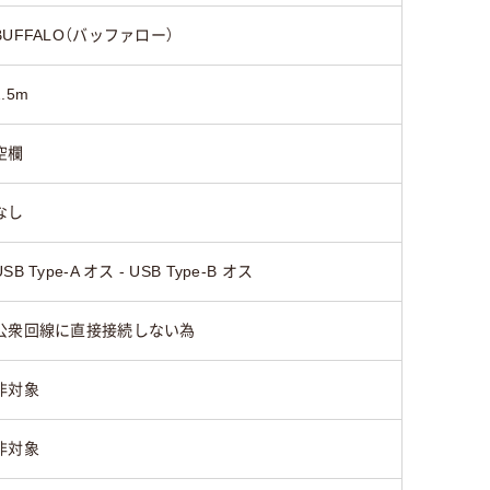
BUFFALO（バッファロー）
2.5m
空欄
なし
USB Type-A オス - USB Type-B オス
公衆回線に直接接続しない為
非対象
非対象